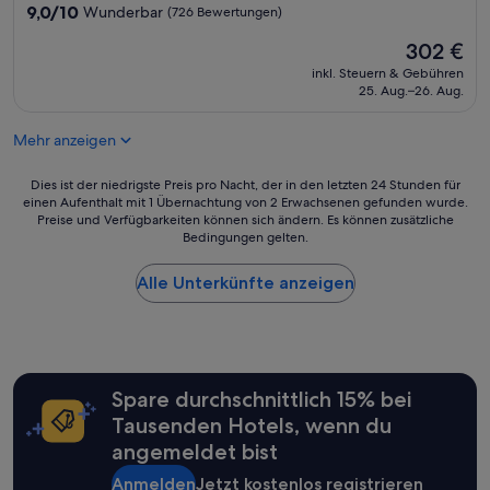
Unterkunft
9.0
a
9,0/10
Wunderbar
(726 Bewertungen)
r
von
b
e
Der
302 €
10,
o
i
Preis
Wunderbar,
u
n
inkl. Steuern & Gebühren
beträgt
(726
t
25. Aug.–26. Aug.
e
302 €
Bewertungen)
t
w
h
o
Mehr anzeigen
e
h
r
n
Dies
Dies ist der niedrigste Preis pro Nacht, der in den letzten 24 Stunden für
e
u
einen Aufenthalt mit 1 Übernachtung von 2 Erwachsenen gefunden wurde.
ist
s
n
Preise und Verfügbarkeiten können sich ändern. Es können zusätzliche
der
t
g
Bedingungen gelten.
niedrigste
r
m
Preis
i
i
Alle Unterkünfte anzeigen
pro
c
t
Nacht,
t
2
der
i
Z
in
o
i
den
n
m
letzten
s
m
Spare durchschnittlich 15% bei
24 Stunden
,
e
für
Tausenden Hotels, wenn du
s
r
einen
h
u
angemeldet bist
Aufenthalt
u
n
mit
t
Anmelden
Jetzt kostenlos registrieren
d