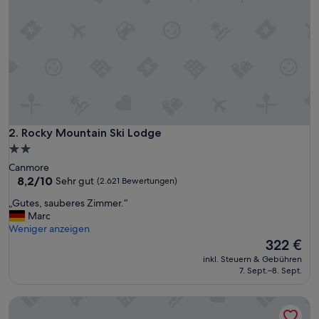
r
y
h
e
l
p
f
u
l
t
o
Rocky Mountain Ski Lodge
2. Rocky Mountain Ski Lodge
a
2.0-
r
Sterne-
Canmore
r
Unterkunft
8.2
8,2/10
Sehr gut
(2.621 Bewertungen)
a
von
n
„
„Gutes, sauberes Zimmer.“
10,
g
G
Marc
Sehr
e
u
Weniger anzeigen
gut,
a
t
Der
322 €
(2.621
t
e
Preis
Bewertungen)
r
inkl. Steuern & Gebühren
s
beträgt
7. Sept.–8. Sept.
i
,
322 €
p
s
t
Silver Creek Lodge
a
o
u