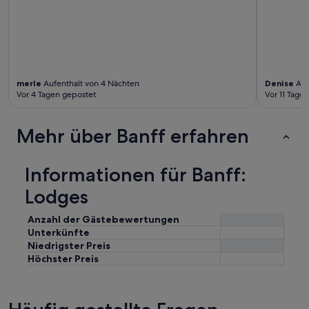
O
e
u
Z
r
i
t
m
o
m
u
e
r
merle
Aufenthalt von 4 Nächten
Denise
Auf
r
Vor 4 Tagen gepostet
Vor 11 Tage
f
w
i
e
n
l
Mehr über Banff erfahren
a
c
l
h
l
e
Informationen für Banff:
y
s
w
w
Lodges
a
i
s
r
Anzahl der Gästebewertungen
a
i
Unterkünfte
m
n
a
Niedrigster Preis
B
z
Höchster Preis
a
i
n
n
f
g
f
!