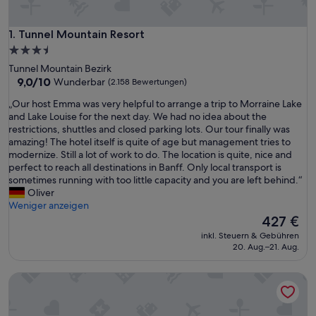
Tunnel Mountain Resort
1. Tunnel Mountain Resort
3.5-
Sterne-
Tunnel Mountain Bezirk
Unterkunft
9.0
9,0/10
Wunderbar
(2.158 Bewertungen)
von
„
„Our host Emma was very helpful to arrange a trip to Morraine Lake
10,
O
and Lake Louise for the next day. We had no idea about the
Wunderbar,
u
restrictions, shuttles and closed parking lots. Our tour finally was
(2.158
r
amazing! The hotel itself is quite of age but management tries to
Bewertungen)
h
modernize. Still a lot of work to do. The location is quite, nice and
o
perfect to reach all destinations in Banff. Only local transport is
s
sometimes running with too little capacity and you are left behind.“
t
Oliver
E
Weniger anzeigen
m
Der
427 €
m
Preis
inkl. Steuern & Gebühren
a
beträgt
20. Aug.–21. Aug.
w
427 €
a
Rocky Mountain Ski Lodge
s
v
e