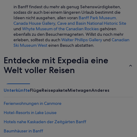
n
e
k
in Banff findest du mehr als genug Sehenswürdigkeiten,
b
o
sodass dir auch bei einem längeren Urlaub bestimmt die
u
n
Ideen nicht ausgehen, allen voran
Banff Park Museum
.
t
n
Canada House Gallery
,
Cave and Basin National Historic Site
m
t
und
Whyte Museum of the Canadian Rockies
gehören
a
e
ebenfalls zu den Besuchermagneten. Willst du noch mehr
n
n
erleben, solltest du auch
Walter Phillips Gallery
und
Canadian
a
.
Ski Museum West
einen Besuch abstatten.
g
U
e
n
Entdecke mit Expedia eine
m
s
e
e
Welt voller Reisen
n
r
t
Z
t
i
r
m
Unterkünfte
Flüge
Reisepakete
Mietwagen
Anderes
i
m
e
e
Ferienwohnungen in Canmore
s
r
t
w
Hotel-Resorts in Lake Louise
o
a
m
Hotels nahe Kaskaden der Zeitgärten Banff
r
o
k
Baumhäuser in Banff
d
e