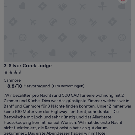
M
b
o
e
r
r
r
e
a
s
i
Z
n
i
e
m
L
m
a
e
k
r
e
.
Silver Creek Lodge
3. Silver Creek Lodge
a
“
n
3.5-
d
Sterne-
Canmore
L
Unterkunft
8.8
8,8/10
Hervorragend
(1.194 Bewertungen)
a
von
k
„
„Wir bezahlten pro Nacht rund 500 CAD für eine wohnung mit 2
10,
e
W
Zimmer und Küche. Dies war das günstigste Zimmer welches wir in
Hervorragend,
L
i
Banff und Canmore für 3 Nächte finden konnten. Unser Zimmer war
(1.194
o
r
keine 100 Meter von der Highway 1 entfernt, sehr dunkel. Die
Bewertungen)
u
b
Bettwäsche mit Loch und sehr günstig und das Allerbeste:
i
e
Housekeeping kommt nur auf Wunsch. Wifi hat die erste Nacht
s
z
nicht funktioniert, die Receptionistin hat sich gut darum
e
a
gekümmert. Das erste Abendessen haben wir im Hotel