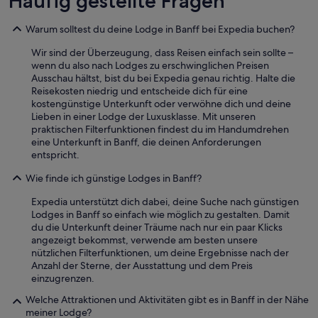
Häufig gestellte Fragen
u
T
n
h
d
Warum solltest du deine Lodge in Banff bei Expedia buchen?
e
C
h
a
Wir sind der Überzeugung, dass Reisen einfach sein sollte –
o
n
wenn du also nach Lodges zu erschwinglichen Preisen
t
m
Ausschau hältst, bist du bei Expedia genau richtig. Halte die
e
o
Reisekosten niedrig und entscheide dich für eine
l
r
kostengünstige Unterkunft oder verwöhne dich und deine
i
e
Lieben in einer Lodge der Luxusklasse. Mit unseren
t
f
praktischen Filterfunktionen findest du im Handumdrehen
s
ü
eine Unterkunft in Banff, die deinen Anforderungen
e
r
entspricht.
l
3
f
Wie finde ich günstige Lodges in Banff?
N
i
ä
Expedia unterstützt dich dabei, deine Suche nach günstigen
s
c
Lodges in Banff so einfach wie möglich zu gestalten. Damit
q
h
du die Unterkunft deiner Träume nach nur ein paar Klicks
u
t
angezeigt bekommst, verwende am besten unsere
i
e
nützlichen Filterfunktionen, um deine Ergebnisse nach der
t
f
Anzahl der Sterne, der Ausstattung und dem Preis
e
i
einzugrenzen.
o
n
f
d
Welche Attraktionen und Aktivitäten gibt es in Banff in der Nähe
a
e
meiner Lodge?
g