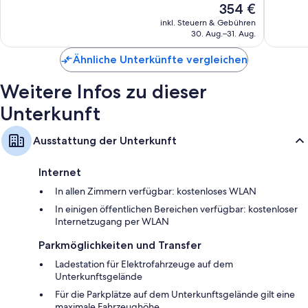
Recycling und LED-Glühbirnen
Der
354 €
Sehr
Sehr
Preis
Badezimmer mit Komfortbadewannen und kostenlosen
gut,
gut,
inkl. Steuern & Gebühren
beträgt
Toilettenartikeln
30. Aug.–31. Aug.
1.063
3.133
354 €
Bewertungen
Bewert
LED-Fernseher mit Kabelempfang
Ähnliche Unterkünfte vergleichen
Mini-Kühlschränke, Wasserkocher mit Kaffee-/Teezubehör und
tägliche Zimmerreinigung
Weitere Infos zu dieser
Unterkunft
Ausstattung der Unterkunft
Internet
In allen Zimmern verfügbar: kostenloses WLAN
In einigen öffentlichen Bereichen verfügbar: kostenloser
Internetzugang per WLAN
Parkmöglichkeiten und Transfer
Ladestation für Elektrofahrzeuge auf dem
Unterkunftsgelände
Für die Parkplätze auf dem Unterkunftsgelände gilt eine
maximale Fahrzeughöhe