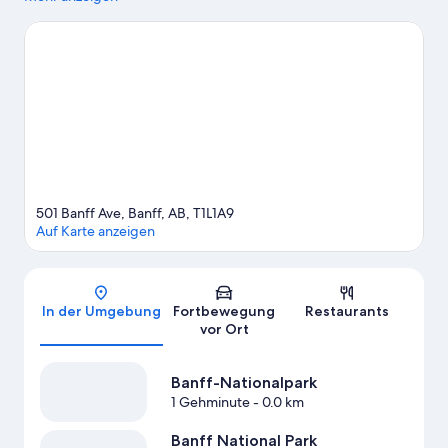
Valley Five Pin and Pints sind einen Ausflug wert, wenn du etwas
Aufregendes erleben möchtest. Wer lieber die Natur der
Region bewundern möchte, sollte Folgendes besuchen: Tunnel
Mountain (Berg) und Upper Hot Springs. Lust auf einen
unterhaltsamen Abend? Hier erwartet dich ein tolles Programm:
Banff Centre und Banff International Research Station. Stürz
dich beim Skilanglauf und beim Abfahrtslauf ins weiße
Vergnügen und lass dir andere Wintersportarten wie
Schneeschuhwandern und Eislaufen nicht entgehen. Gäste
mögen besonders die zentrale Lage dieses Hotels.
Zum
Reiseführer für Banff
501 Banff Ave, Banff, AB, T1L1A9
Auf Karte anzeigen
Karte
In der Umgebung
Fortbewegung
Restaurants
vor Ort
Banff-Nationalpark
1 Gehminute
- 0.0 km
Banff National Park