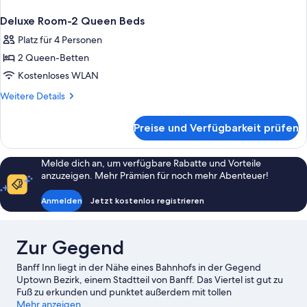
Deluxe Room-2 Queen Beds
Platz für 4 Personen
2 Queen-Betten
Kostenloses WLAN
Weitere
Weitere Details
Details
für
Preise und Verfügbarkeit prüfen
Deluxe
Room-
2
Melde dich an, um verfügbare Rabatte und Vorteile
Queen
anzuzeigen. Mehr Prämien für noch mehr Abenteuer!
Beds
Anmelden
Jetzt kostenlos registrieren
Zur Gegend
Banff Inn liegt in der Nähe eines Bahnhofs in der Gegend
Uptown Bezirk, einem Stadtteil von Banff. Das Viertel ist gut zu
Fuß zu erkunden und punktet außerdem mit tollen
Einkaufsmöglichkeiten. Banff Gondola (Seilbahn) und Bowl
Mehr anzeigen