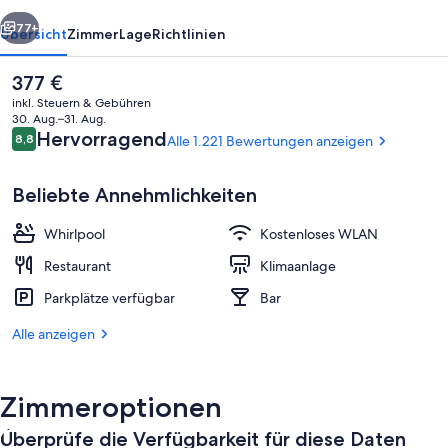
rück
Weiter
77+
Übersicht
Zimmer
Lage
Richtlinien
Der
377 €
aktuelle
inkl. Steuern & Gebühren
Preis
30. Aug.–31. Aug.
beträgt
Bewertungen
Hervorragend
8,8
Alle 1.221 Bewertungen anzeigen
8,8 von 10.
377 €.
Beliebte Annehmlichkeiten
Whirlpool
Kostenloses WLAN
Fassade der Unterkunft
Restaurant
Klimaanlage
Parkplätze verfügbar
Bar
Alle anzeigen
Zimmeroptionen
Überprüfe die Verfügbarkeit für diese Daten