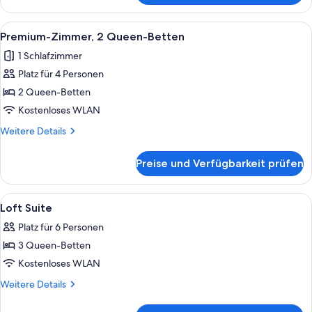
(Loft)
Alle
Ein Hotelzimmer mit Bett, Schreibtisc
2
Premium-Zimmer, 2 Queen-Betten
Fotos
1 Schlafzimmer
für
Platz für 4 Personen
Premium-
Zimmer,
2 Queen-Betten
2 Queen-
Kostenloses WLAN
Betten
Weitere
Weitere Details
anzeigen
Details
für
Preise und Verfügbarkeit prüfen
Premium-
Zimmer,
2 Queen-
Alle
Ein Hotelzimmer mit Bett, Nachttisch, 
2
Betten
Loft Suite
Fotos
Platz für 6 Personen
für
3 Queen-Betten
Loft
Suite
Kostenloses WLAN
anzeigen
Weitere
Weitere Details
Details
für