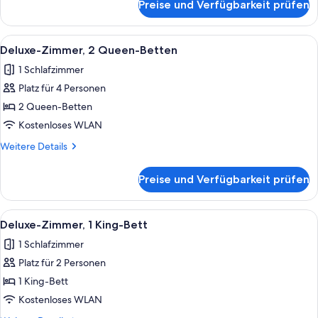
Preise und Verfügbarkeit prüfen
Loft
Suite
Alle
Ein Hotelzimmer mit zwei Betten, eine
8
Deluxe-Zimmer, 2 Queen-Betten
Fotos
1 Schlafzimmer
für
Platz für 4 Personen
Deluxe-
Zimmer,
2 Queen-Betten
2 Queen-
Kostenloses WLAN
Betten
Weitere
Weitere Details
anzeigen
Details
für
Preise und Verfügbarkeit prüfen
Deluxe-
Zimmer,
2 Queen-
Alle
Ein Hotelzimmer mit einem großen Bett
7
Betten
Deluxe-Zimmer, 1 King-Bett
Fotos
1 Schlafzimmer
für
Platz für 2 Personen
Deluxe-
Zimmer,
1 King-Bett
1 King-
Kostenloses WLAN
Bett