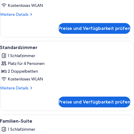
Queen-
Kostenloses WLAN
Bett
Weitere
Weitere Details
anzeigen
Details
für
Preise und Verfügbarkeit prüfen
Standardzimmer,
1
Queen-
Alle
Ein Hotelzimmer mit zwei Betten, eine
4
Bett
Standardzimmer
Fotos
1 Schlafzimmer
für
Platz für 4 Personen
Standardzimmer
anzeigen
2 Doppelbetten
Kostenloses WLAN
Weitere
Weitere Details
Details
für
Preise und Verfügbarkeit prüfen
Standardzimmer
Alle
Familien-Suite | Daunenbettdecken, S
5
Familien-Suite
Fotos
1 Schlafzimmer
für