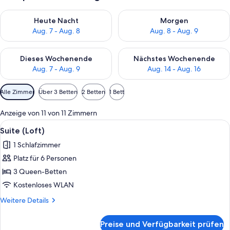
Überprüfe die Verfügbarkeit für heute Nacht, Aug. 7 - Aug. 8.
Überprüfe die Verfügbarkeit f
Heute Nacht
Morgen
Aug. 7 - Aug. 8
Aug. 8 - Aug. 9
Überprüfe die Verfügbarkeit für dieses Wochenende, Aug. 7 - 
Überprüfe die Verfügbarkeit f
Dieses Wochenende
Nächstes Wochenende
Aug. 7 - Aug. 9
Aug. 14 - Aug. 16
Verfügbare
Alle Zimmer
Über 3 Betten
2 Betten
1 Bett
Filter
für
Anzeige von 11 von 11 Zimmern
Zimmer
Alle
Ein Hotelzimmer mit zwei Betten, ein
10
Suite (Loft)
Fotos
1 Schlafzimmer
für
Platz für 6 Personen
Suite
(Loft)
3 Queen-Betten
anzeigen
Kostenloses WLAN
Weitere
Weitere Details
Details
für
Preise und Verfügbarkeit prüfen
Suite