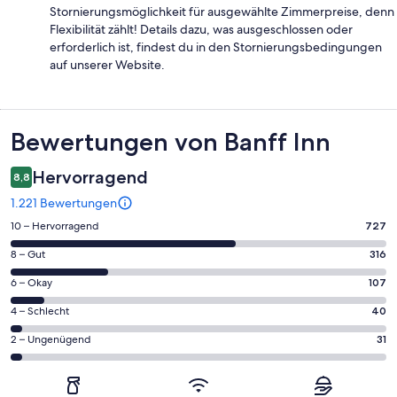
Stornierungsmöglichkeit für ausgewählte Zimmerpreise, denn
Flexibilität zählt! Details dazu, was ausgeschlossen oder
erforderlich ist, findest du in den Stornierungsbedingungen
auf unserer Website.
Bewertungen
Bewertungen von Banff Inn
Hervorragend
8,8
1.221 Bewertungen
727
10 – Hervorragend
727
von
316
8 – Gut
316
insgesamt
von
1221
107
6 – Okay
107
insgesamt
Gästebewertungen
von
1221
40
4 – Schlecht
40
haben
insgesamt
Gästebewertungen
von
eine
1221
31
2 – Ungenügend
31
haben
insgesamt
Bewertung
Gästebewertungen
von
eine
1221
von
haben
insgesamt
Bewertung
Gästebewertungen
10
eine
1221