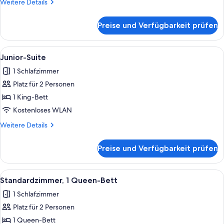
Weitere
Weitere Details
anzeigen
Details
für
Preise und Verfügbarkeit prüfen
Deluxe-
Zimmer,
1 King-
Alle
Ein Hotelzimmer mit einem großen Bet
12
Bett
Junior-Suite
Fotos
1 Schlafzimmer
für
Platz für 2 Personen
Junior-
Suite
1 King-Bett
anzeigen
Kostenloses WLAN
Weitere
Weitere Details
Details
für
Preise und Verfügbarkeit prüfen
Junior-
Suite
Alle
Ein Hotelzimmer mit einem großen Bett
6
Standardzimmer, 1 Queen-Bett
Fotos
1 Schlafzimmer
für
Platz für 2 Personen
Standardzimmer,
1
1 Queen-Bett