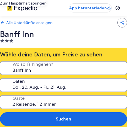
Zum Hauptinhalt springen
App herunterladen
Alle Unterkünfte anzeigen
Banff Inn
3.0-
Sterne-
Unterkunft
Wähle deine Daten, um Preise zu sehen
Wo soll’s hingehen?
Daten
Gäste
Suchen