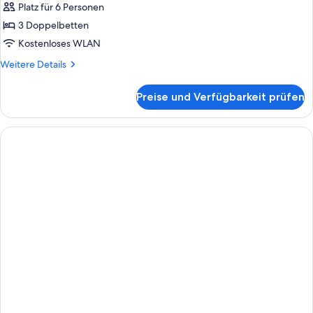
Platz für 6 Personen
Familien-
Suite
3 Doppelbetten
anzeigen
Kostenloses WLAN
Weitere
Weitere Details
Details
für
Preise und Verfügbarkeit prüfen
Familien-
Suite