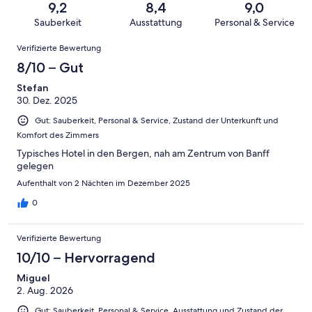
von
haben
9,2
8,4
9,0
-
Bewertung
Gästebewertungen
8
eine
Sauberkeit
Ausstattung
Personal & Service
Hervorragend
von
haben
-
Bewertung
Bewertungen
6
eine
Gut
Verifizierte Bewertung
von
-
Bewertung
4
8/10 – Gut
Okay
von
-
2
Stefan
Schlecht
30. Dez. 2025
-
Ungenügend
Gut: Sauberkeit, Personal & Service, Zustand der Unterkunft und
Komfort des Zimmers
Typisches Hotel in den Bergen, nah am Zentrum von Banff
gelegen
Aufenthalt von 2 Nächten im Dezember 2025
0
Verifizierte Bewertung
10/10 – Hervorragend
Miguel
2. Aug. 2026
Gut: Sauberkeit, Personal & Service, Ausstattung und Zustand der