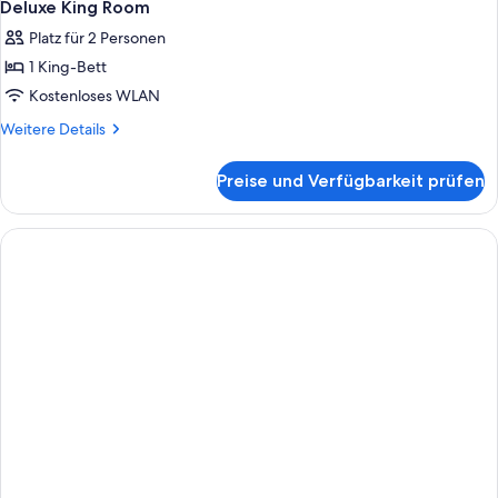
Deluxe King Room
Platz für 2 Personen
1 King-Bett
Kostenloses WLAN
Weitere
Weitere Details
Details
für
Preise und Verfügbarkeit prüfen
Deluxe
King
Room