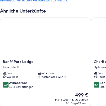
Informationen zu den Rechten zur Stornierung
1 Innenpool
Ähnliche Unterkünfte
Express-Check-out, ein Fahrstuhl und Rauchverbot in der
Unterkunft
Banff Park Lodge
Charlton
Kaffee/Tee in der Lobby, eine rund um die Uhr besetzte Rezeption
und ein Fernseher in der Lobby
Ein Verkaufsautomat und ein Safe an der Rezeption
In den Gästebewertungen werden das Frühstück, das hilfsbereite
Personal und die Nähe zu Einkaufsmöglichkeiten äußerst positiv
hervorgehoben.
Zimmerausstattung
Banff
Charlton
Banff Park Lodge
Charlt
Alle 57 Zimmer verfügen über Annehmlichkeiten wie eine Klimaanlage
Park
Banff
sowie Aufmerksamkeiten wie kostenloses WLAN und Safes. In den
Innenstadt
Uptown 
Lodge
Uptown
Gästebewertungen werden die sauberen Zimmer der Unterkunft
Pool
Whirlpool
Pool
Innenstadt
Bezirk
äußerst positiv erwähnt.
Wellness
Kostenloses WLAN
Hausti
Zusätzliche Ausstattungsmerkmale und Services sind zum Beispiel:
9.0
8.4
Wunderbar
Seh
9,0
8,4
von
von
2.318 Bewertungen
1.06
Badezimmer mit kostenlosen Toilettenartikeln
10,
10,
Der
499 €
Wunderbar,
Sehr
Flachbildfernseher mit Kabelempfang
Preis
2.318
gut,
inkl. Steuern & Gebühren
Kühlschränke, Mikrowellen und Wasserkocher mit
beträgt
26. Aug.–27. Aug.
Bewertungen
1.061