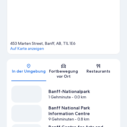
Folgendes besuchen: Tunnel Mountain (Berg) und Upper Hot
Springs. Ebenfalls einen Besuch wert sind diese beiden
Highlights: Banff Park Museum und Cross Zee Ranch. Beim
Reiten und auf den Wander-/Radwegen sind dir Outdoor-
Abenteuer sicher.
Zum Reiseführer für Banff
453 Marten Street, Banff, AB, T1L 1E6
Auf Karte anzeigen
Karte
In der Umgebung
Fortbewegung
Restaurants
vor Ort
Banff-Nationalpark
1 Gehminute
- 0.0 km
Banff National Park
Information Centre
9 Gehminuten
- 0.8 km