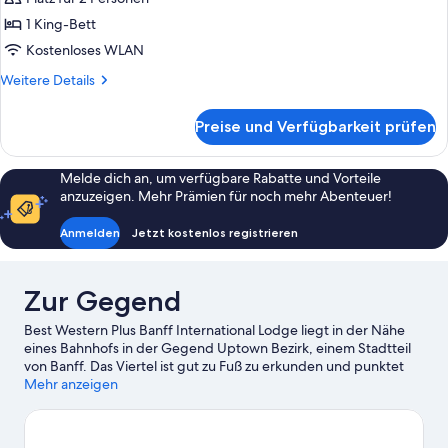
and
für
Sofa
1 King-Bett
King
Bed
Suite
Kostenloses WLAN
with
Weitere
Weitere Details
Jetted
Details
für
Tub
Preise und Verfügbarkeit prüfen
King
anzeigen
Suite
with
Melde dich an, um verfügbare Rabatte und Vorteile
Jetted
anzuzeigen. Mehr Prämien für noch mehr Abenteuer!
Tub
Anmelden
Jetzt kostenlos registrieren
Zur Gegend
Best Western Plus Banff International Lodge liegt in der Nähe
eines Bahnhofs in der Gegend Uptown Bezirk, einem Stadtteil
von Banff. Das Viertel ist gut zu Fuß zu erkunden und punktet
außerdem mit tollen Einkaufsmöglichkeiten. Banff Gondola
Mehr anzeigen
(Seilbahn) und Bowl Valley Five Pin and Pints sind einen Ausflug
wert, wenn du etwas Aufregendes erleben möchtest. Wer
lieber die Natur der Region bewundern möchte, sollte