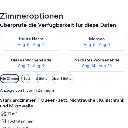
Zimmeroptionen
Überprüfe die Verfügbarkeit für diese Daten
Überprüfe die Verfügbarkeit für heute Nacht, Aug. 5 - Aug. 6.
Überprüfe die Verfügbarkeit f
Heute Nacht
Morgen
Aug. 5 - Aug. 6
Aug. 6 - Aug. 7
Überprüfe die Verfügbarkeit für dieses Wochenende, Aug. 7 - 
Überprüfe die Verfügbarkeit f
Dieses Wochenende
Nächstes Wochenende
Aug. 7 - Aug. 9
Aug. 14 - Aug. 16
Verfügbare
Alle Zimmer
1 Bett
2 Betten
Über 3 Betten
Filter
für
Anzeige von 11 von 11 Zimmern
Zimmer
Alle
Ein Hotelzimmer mit Bett, Fernseher, 
4
Standardzimmer, 1 Queen-Bett, Nichtraucher, Kühlschrank
Fotos
und Mikrowelle
für
19 m²
Standardzimmer,
1 Schlafzimmer
1