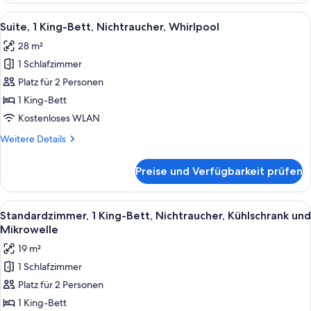
Betten,
Alle
Ein Hotelzimmer mit Bett, Sofa, Schrei
13
Nichtraucher,
Suite, 1 King-Bett, Nichtraucher, Whirlpool
Fotos
Kühlschrank
28 m²
und
für
Mikrowelle
1 Schlafzimmer
Suite,
1 King-
Platz für 2 Personen
Bett,
1 King-Bett
Nichtraucher,
Kostenloses WLAN
Whirlpool
Weitere
Weitere Details
anzeigen
Details
für
Preise und Verfügbarkeit prüfen
Suite,
1 King-
Bett,
Alle
Ein Hotelzimmer mit einem großen Bet
12
Nichtraucher,
Standardzimmer, 1 King-Bett, Nichtraucher, Kühlschrank und
Fotos
Whirlpool
Mikrowelle
für
19 m²
Standardzimmer,
1 Schlafzimmer
1 King-
Platz für 2 Personen
Bett,
Nichtraucher,
1 King-Bett