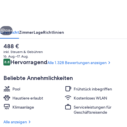
Banff
International
Lodge
rück
Weiter
108+
Übersicht
Zimmer
Lage
Richtlinien
Der
488 €
aktuelle
inkl. Steuern & Gebühren
Preis
16. Aug.–17. Aug.
beträgt
Bewertungen
Hervorragend
8,8
Alle 1.328 Bewertungen anzeigen
8,8 von 10.
488 €.
Beliebte Annehmlichkeiten
Pool
Frühstück inbegriffen
Sitzecke in der Lobby
Haustiere erlaubt
Kostenloses WLAN
Klimaanlage
Serviceleistungen für
Geschäftsreisende
Alle anzeigen