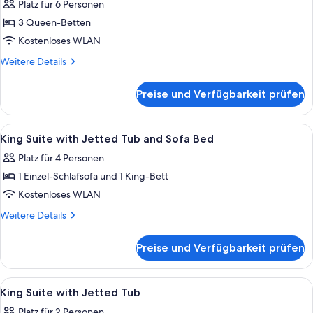
Platz für 6 Personen
Nichtraucher,
für
Whirlpool
3 Queen-Betten
Two
(with
Room
Kostenloses WLAN
Sofabed)
Suite
Weitere
Weitere Details
anzeigen
Details
für
Preise und Verfügbarkeit prüfen
Two
Room
Suite
Alle
Zimmersafe, Schreibtisch, Verdunkel
2
King Suite with Jetted Tub and Sofa Bed
Fotos
Platz für 4 Personen
für
1 Einzel-Schlafsofa und 1 King-Bett
King
Suite
Kostenloses WLAN
with
Weitere
Weitere Details
Jetted
Details
für
Tub
Preise und Verfügbarkeit prüfen
King
and
Suite
Sofa
with
Alle
Kostenlose Toilettenartikel, Handtüch
1
Bed
Jetted
King Suite with Jetted Tub
Fotos
Tub
anzeigen
Platz für 2 Personen