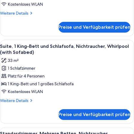
Kühlschrank
Kostenloses WLAN
und
Weitere
Weitere Details
Mikrowelle
Details
anzeigen
für
Preise und Verfügbarkeit prüfen
Standardzimmer,
1 King-
Bett,
Alle
Eine Terrasse im Freien mit einem Gla
14
Nichtraucher,
Suite, 1 King-Bett und Schlafsofa, Nichtraucher, Whirlpool
Fotos
Kühlschrank
(with Sofabed)
und
für
33 m²
Mikrowelle
Suite,
1 Schlafzimmer
1 King-
Platz für 4 Personen
Bett
und
1 King-Bett und 1 großes Schlafsofa
Schlafsofa,
Kostenloses WLAN
Nichtraucher,
Weitere
Weitere Details
Whirlpool
Details
(with
für
Preise und Verfügbarkeit prüfen
Suite,
Sofabed)
1 King-
anzeigen
Bett
Alle
Ein modernes Hotelzimmer mit grauem 
12
und
Standardzimmer, Mehrere Betten, Nichtraucher,