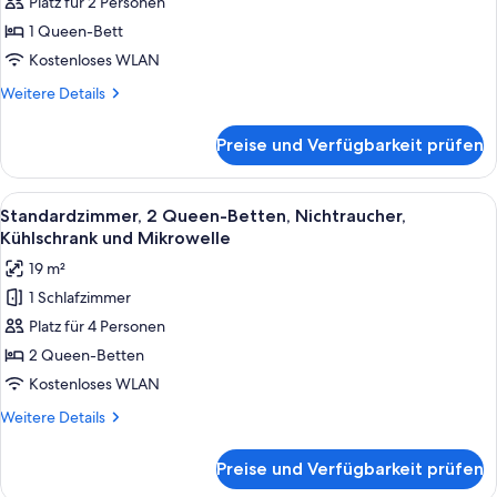
Platz für 2 Personen
Queen-
Bett,
1 Queen-Bett
Nichtraucher,
Kostenloses WLAN
Kühlschrank
Weitere
Weitere Details
und
Details
Mikrowelle
für
Preise und Verfügbarkeit prüfen
Standardzimmer,
anzeigen
1
Queen-
Alle
Ein Hotelzimmer mit einem großen Bett,
15
Bett,
Standardzimmer, 2 Queen-Betten, Nichtraucher,
Fotos
Nichtraucher,
Kühlschrank und Mikrowelle
Kühlschrank
für
19 m²
und
Standardzimmer,
Mikrowelle
1 Schlafzimmer
2 Queen-
Platz für 4 Personen
Betten,
Nichtraucher,
2 Queen-Betten
Kühlschrank
Kostenloses WLAN
und
Weitere
Weitere Details
Mikrowelle
Details
anzeigen
für
Preise und Verfügbarkeit prüfen
Standardzimmer,
2 Queen-