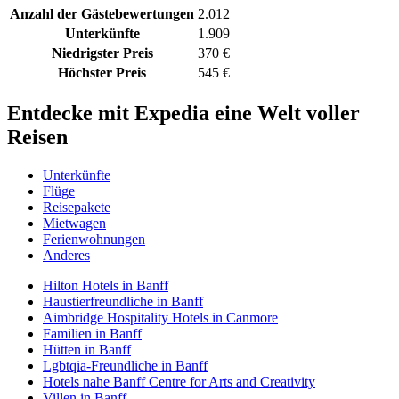
Anzahl der Gästebewertungen
2.012
Unterkünfte
1.909
Niedrigster Preis
370 €
Höchster Preis
545 €
Entdecke mit Expedia eine Welt voller
Reisen
Unterkünfte
Flüge
Reisepakete
Mietwagen
Ferienwohnungen
Anderes
Hilton Hotels in Banff
Haustierfreundliche in Banff
Aimbridge Hospitality Hotels in Canmore
Familien in Banff
Hütten in Banff
Lgbtqia-Freundliche in Banff
Hotels nahe Banff Centre for Arts and Creativity
Villen in Banff