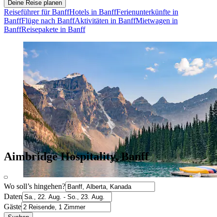
Deine Reise planen
Reiseführer für Banff
Hotels in Banff
Ferienunterkünfte in
Banff
Flüge nach Banff
Aktivitäten in Banff
Mietwagen in
Banff
Reisepakete in Banff
Aimbridge Hospitality, Banff
Wo soll’s hingehen?
Daten
Gäste