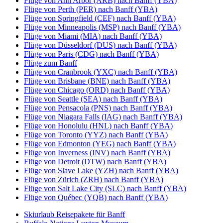
Flüge von Ann Arbor (ARB) nach Banff (YBA)
Flüge von Perth (PER) nach Banff (YBA)
Flüge von Springfield (CEF) nach Banff (YBA)
Flüge von Minneapolis (MSP) nach Banff (YBA)
Flüge von Miami (MIA) nach Banff (YBA)
Flüge von Düsseldorf (DUS) nach Banff (YBA)
Flüge von Paris (CDG) nach Banff (YBA)
Flüge zum Banff
Flüge von Cranbrook (YXC) nach Banff (YBA)
Flüge von Brisbane (BNE) nach Banff (YBA)
Flüge von Chicago (ORD) nach Banff (YBA)
Flüge von Seattle (SEA) nach Banff (YBA)
Flüge von Pensacola (PNS) nach Banff (YBA)
Flüge von Niagara Falls (IAG) nach Banff (YBA)
Flüge von Honolulu (HNL) nach Banff (YBA)
Flüge von Toronto (YYZ) nach Banff (YBA)
Flüge von Edmonton (YEG) nach Banff (YBA)
Flüge von Inverness (INV) nach Banff (YBA)
Flüge von Detroit (DTW) nach Banff (YBA)
Flüge von Slave Lake (YZH) nach Banff (YBA)
Flüge von Zürich (ZRH) nach Banff (YBA)
Flüge von Salt Lake City (SLC) nach Banff (YBA)
Flüge von Québec (YQB) nach Banff (YBA)
Skiurlaub Reisepakete für Banff