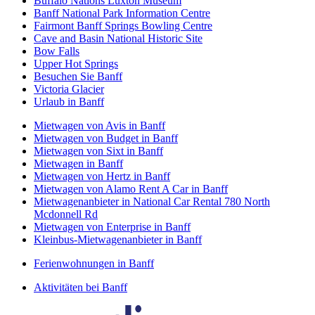
Buffalo Nations Luxton Museum
Banff National Park Information Centre
Fairmont Banff Springs Bowling Centre
Cave and Basin National Historic Site
Bow Falls
Upper Hot Springs
Besuchen Sie Banff
Victoria Glacier
Urlaub in Banff
Mietwagen von Avis in Banff
Mietwagen von Budget in Banff
Mietwagen von Sixt in Banff
Mietwagen in Banff
Mietwagen von Hertz in Banff
Mietwagen von Alamo Rent A Car in Banff
Mietwagenanbieter in National Car Rental 780 North
Mcdonnell Rd
Mietwagen von Enterprise in Banff
Kleinbus-Mietwagenanbieter in Banff
Ferienwohnungen in Banff
Aktivitäten bei Banff