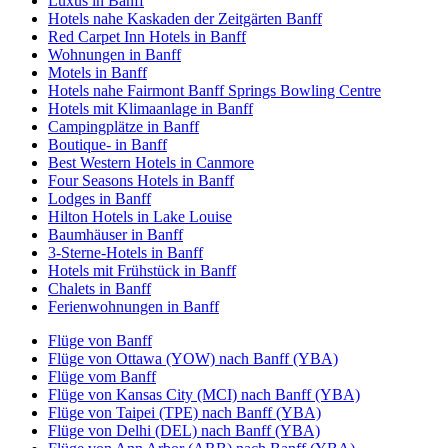
Luxus in Banff
Hotels nahe Kaskaden der Zeitgärten Banff
Red Carpet Inn Hotels in Banff
Wohnungen in Banff
Motels in Banff
Hotels nahe Fairmont Banff Springs Bowling Centre
Hotels mit Klimaanlage in Banff
Campingplätze in Banff
Boutique- in Banff
Best Western Hotels in Canmore
Four Seasons Hotels in Banff
Lodges in Banff
Hilton Hotels in Lake Louise
Baumhäuser in Banff
3-Sterne-Hotels in Banff
Hotels mit Frühstück in Banff
Chalets in Banff
Ferienwohnungen in Banff
Flüge von Banff
Flüge von Ottawa (YOW) nach Banff (YBA)
Flüge vom Banff
Flüge von Kansas City (MCI) nach Banff (YBA)
Flüge von Taipei (TPE) nach Banff (YBA)
Flüge von Delhi (DEL) nach Banff (YBA)