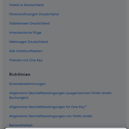
Villen in Banff
Hotels in Deutschland
Private Ferienhäuser in Banff
Ferienwohnungen Deutschland
Aimbridge Hospitality Hotels in Banff
Städtereisen Deutschland
Familien in Banff
Innerdeutsche Flüge
Hotels mit Klimaanlage in Banff
Mietwagen Deutschland
Red Carpet Inn Hotels in Banff
Alle Unterkunftsarten
Hostels in Banff
Prämien mit One Key
Hotels mit Pool in Banff
Abenteuer in Banff
Richtlinien
Motels in Banff
Einreisebestimmungen
Hotels mit Restaurant in Banff
Allgemeine Geschäftsbedingungen (ausgenommen FeWo-direkt-
Hotels nahe Fairmont Banff Springs Bowling Centre
Buchungen)
Baumhäuser in Banff
Allgemeine Geschäftsbedingungen für One Key™
Boutique- in Banff
Allgemeine Geschäftsbedingungen von FeWo-direkt
Motel 6 Hotels in Banff
Barrierefreiheit