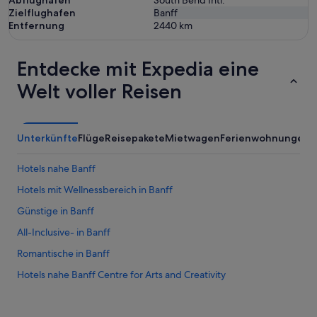
Abflughafen
South Bend Intl.
Zielflughafen
Banff
Entfernung
2440
km
Entdecke mit Expedia eine
Welt voller Reisen
Unterkünfte
Flüge
Reisepakete
Mietwagen
Ferienwohnungen
A
Hotels nahe Banff
Hotels mit Wellnessbereich in Banff
Günstige in Banff
All-Inclusive- in Banff
Romantische in Banff
Hotels nahe Banff Centre for Arts and Creativity
Hotels nahe Upper Hot Springs