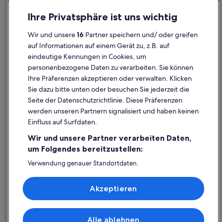
5-Sterne-Hotels in Banff
Datenschutz
Ihre Privatsphäre ist uns wichtig
Historische in Banff
Cookies
Hotels mit Frühstück in Banff
Wir und unsere
16
Partner speichern und/ oder greifen
Rechtliche Hinweise/Kontakt
auf Informationen auf einem Gerät zu, z.B. auf
3-Sterne-Hotels in Banff
eindeutige Kennungen in Cookies, um
Inhaltsrichtlinien und Melden von Inhalten
Lodges in Banff
personenbezogene Daten zu verarbeiten. Sie können
Banff Hotels
Ihre Präferenzen akzeptieren oder verwalten. Klicken
Hilfe
Sie dazu bitte unten oder besuchen Sie jederzeit die
Hilfe
Seite der Datenschutzrichtlinie. Diese Präferenzen
werden unseren Partnern signalisiert und haben keinen
Flug stornieren
Einfluss auf Surfdaten.
Hotel- oder Ferienunterkunftsbuchung stornieren
Wir und unsere Partner verarbeiten Daten,
Rückerstattungsdauer
um Folgendes bereitzustellen:
Expedia-Gutschein einlösen
Verwendung genauer Standortdaten.
Endgeräteeigenschaften zur Identifikation aktiv abfragen.
Internationale Reisedokumente
Speichern von oder Zugriff auf Informationen auf einem
Akzeptieren
Endgerät. Personalisierte Werbung und Inhalte, Messung
von Werbeleistung und der Performance von Inhalten,
Zielgruppenforschung sowie Entwicklung und
Verbesserung von Angeboten.
Alle ablehnen