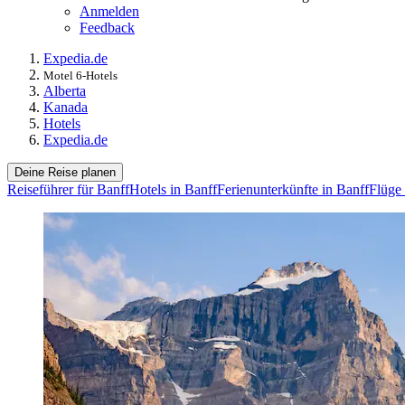
Anmelden
Feedback
Expedia.de
Motel 6-Hotels
Alberta
Kanada
Hotels
Expedia.de
Deine Reise planen
Reiseführer für Banff
Hotels in Banff
Ferienunterkünfte in Banff
Flüge