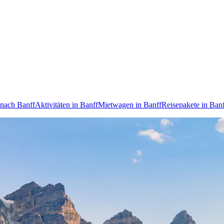
 nach Banff
Aktivitäten in Banff
Mietwagen in Banff
Reisepakete in Ban