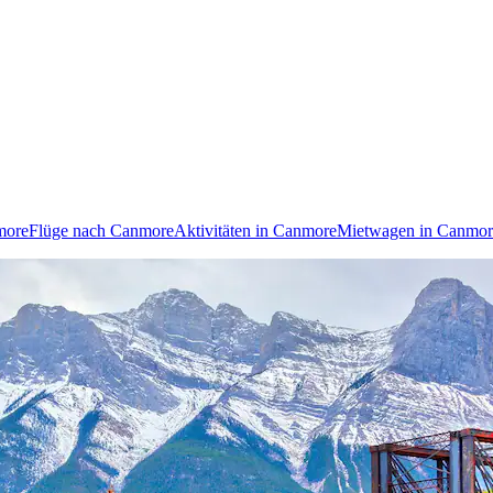
more
Flüge nach Canmore
Aktivitäten in Canmore
Mietwagen in Canmor