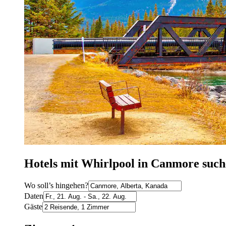
Hotels mit Whirlpool in Canmore suc
Wo soll’s hingehen?
Daten
Gäste