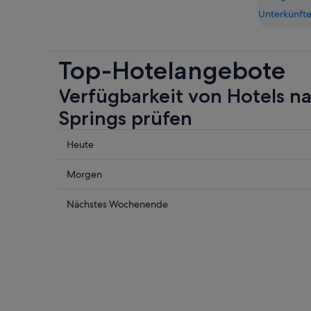
Unterkünfte
Top-Hotelangebote
Verfügbarkeit von Hotels n
Springs prüfen
Prüfe
Heute
die
Preise
Prüfe
Morgen
nahe
die
Upper
Preise
Prüfe
Nächstes Wochenende
Hot
nahe
die
Springs
Upper
Preise
für
Hot
nahe
heute
Springs
Upper
Nacht,
für
Hot
8.
morgen
Springs
Aug.
Nacht,
für