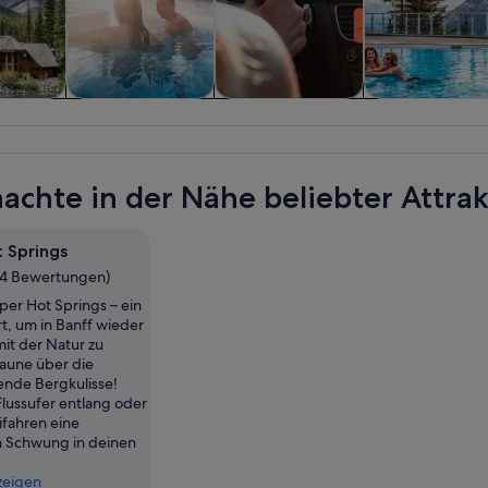
n und
Geschichte &
Private &
Abenteuer 
sflüge
Kultur
individuelle
Outdoor
Touren
achte in der Nähe beliebter Attra
 Springs
24 Bewertungen)
er Hot Springs – ein
t, um in Banff wieder
mit der Natur zu
aune über die
nde Bergkulisse!
Flussufer entlang oder
ifahren eine
n Schwung in deinen
zeigen