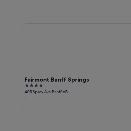
-
9.
nächstes
9.
Aug.
Wochenende,
Aug.
-
14.
10.
Aug.
Fairmont Banff Springs
Aug.
-
16.
Aug.
Fairmont Banff Springs
4
out
405 Spray Ave Banff AB
of
5
Banff Park Lodge