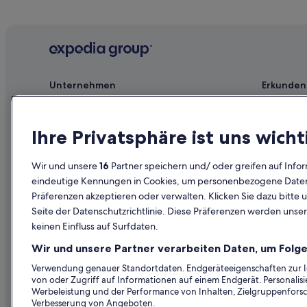
Hotels mit Frühstück in Banff
5-Sterne-Hotels in Banff
Ski in Banff
Abenteuer in Banff
Unternehmen
Erkunden
3-Sterne-Hotels in Banff
Jobs
Reiseführer
Hotels nahe Fairmont Banff Springs Bowling Centre
Familien in Banff
Unterkunft registrieren
Hotels in D
Ihre Privatsphäre ist uns wicht
Hütten in Banff
Partnerschaften
Ferienwohn
Wir und unsere
16
Partner speichern und/ oder greifen auf Infor
Lodges in Banff
Werbung
Städtereise
eindeutige Kennungen in Cookies, um personenbezogene Daten 
Hotels nahe Kaskaden der Zeitgärten Banff
Affiliate Marketing
Innerdeutsc
Präferenzen akzeptieren oder verwalten. Klicken Sie dazu bitte 
Seite der Datenschutzrichtlinie. Diese Präferenzen werden unser
Banff Springs Viertel: Hotels
Presse
Mietwagen 
keinen Einfluss auf Surfdaten.
Günstige in Banff
Alle Unterku
Wir und unsere Partner verarbeiten Daten, um Folge
Boutique- in Banff
Prämien mi
Verwendung genauer Standortdaten. Endgeräteeigenschaften zur Ide
Höhlen- und Beckenbezirk: Hotels
von oder Zugriff auf Informationen auf einem Endgerät. Personali
Werbeleistung und der Performance von Inhalten, Zielgruppenfors
Hotels nahe Bahnhof Banff
Verbesserung von Angeboten.