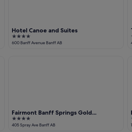
Hotel Canoe and Suites
4
out
600 Banff Avenue Banff AB
of
5
Fairmont Banff Springs Gold Experience
Ba
Fairmont Banff Springs Gold
4
Experience
out
405 Spray Ave Banff AB
of