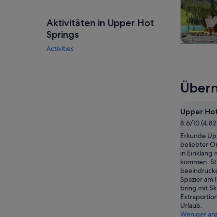
Aktivitäten in Upper Hot
Springs
Activities
Toure
Tagesau
Übern
Upper Hot
8.6/10 (4.8
Erkunde Upp
beliebter Or
in Einklang 
kommen. St
beeindrucke
Spazier am 
bring mit Sk
Extraportio
Urlaub.
Weniger an