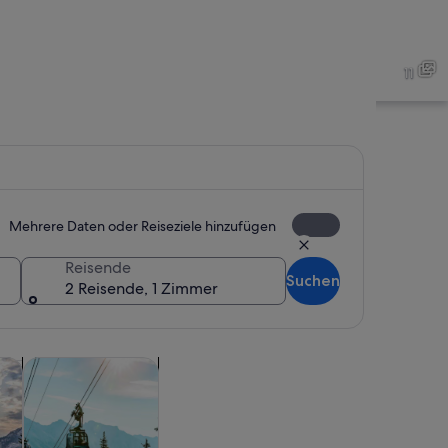
immbad, umgeben von Bergen und einem Chalet-ähnlichen Gebäude.
Ein Steinhaus mit Holzdach
11
immbecken, umgeben von Steinbauten und Bäumen.
Ein Swimmingpool, umgeben 
Mehrere Daten oder Reiseziele hinzufügen
Reisende
Suchen
2 Reisende, 1 Zimmer
t
in einem neuen Tab geöffnet
Wird in einem neuen Tab geöffnet
Wird in einem neuen Tab geöffnet
utdoor
Attraktionen