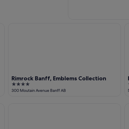
Rimrock Banff, Emblems Collection
Ba
Rimrock Banff, Emblems Collection
4
out
300 Moutain Avenue Banff AB
of
5
Hotel Canoe and Suites
Th