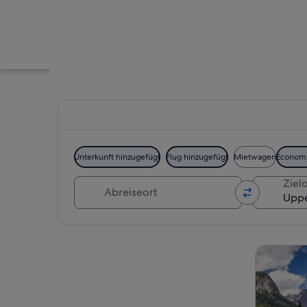
Unterkunft hinzugefügt
Flug hinzugefügt
Mietwagen
Econom
Abreiseort
Zielo
Ein Schwimmbecke
Karte erkunden
Touren un