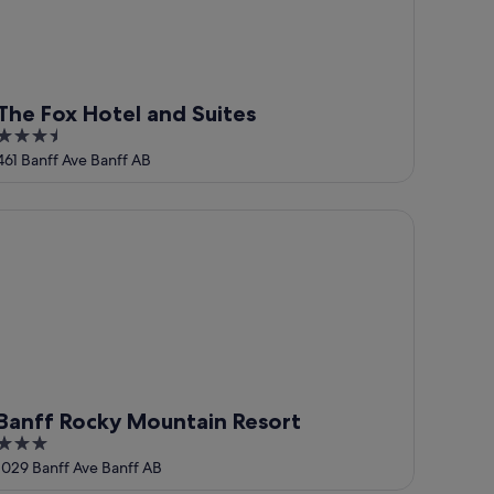
The Fox Hotel and Suites
3.5
out
461 Banff Ave Banff AB
of
5
nff Rocky Mountain Resort
Banff Rocky Mountain Resort
3
out
1029 Banff Ave Banff AB
of