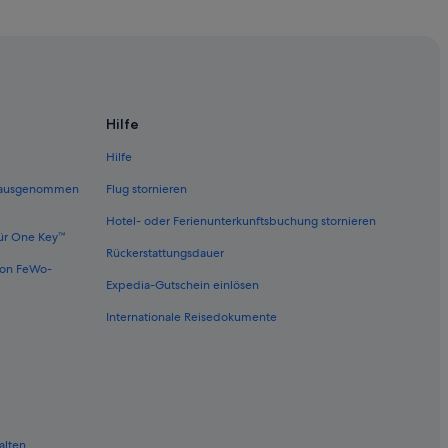
Hilfe
Hilfe
nd Creativity
 (ausgenommen
Flug stornieren
Hotel- oder Ferienunterkunftsbuchung stornieren
ür One Key™
ff
Rückerstattungsdauer
von FeWo-
Expedia-Gutschein einlösen
Internationale Reisedokumente
alten