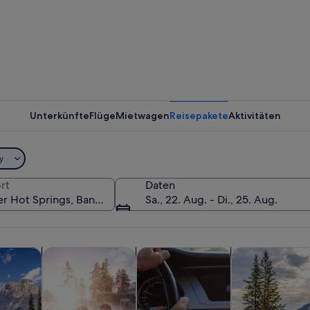
Ein Schw
Unterkünfte
Flüge
Mietwagen
Reisepakete
Aktivitäten
Ein Schw
y
rt
Daten
Sa., 22. Aug. - Di., 25. Aug.
n, umgeben von roten Stühlen und einem Bergpanorama.
Wird in einem neuen Tab geöffnet
Wird in einem neuen Tab geöffne
Wird 
d Tagesausflüge
Geschichte & Kultur
Private & individuelle Touren
Abenteuer & O