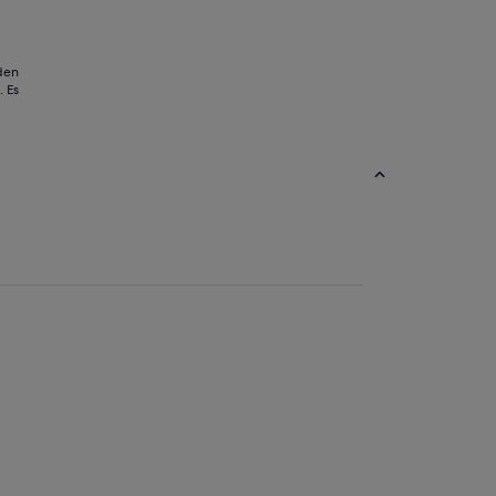
5
 den
 Es