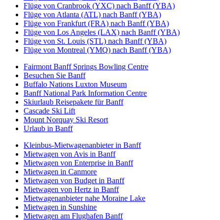
Flüge von Cranbrook (YXC) nach Banff (YBA)
Flüge von Atlanta (ATL) nach Banff (YBA)
Flüge von Frankfurt (FRA) nach Banff (YBA)
Flüge von Los Angeles (LAX) nach Banff (YBA)
Flüge von St. Louis (STL) nach Banff (YBA)
Flüge von Montreal (YMQ) nach Banff (YBA)
Fairmont Banff Springs Bowling Centre
Besuchen Sie Banff
Buffalo Nations Luxton Museum
Banff National Park Information Centre
Skiurlaub Reisepakete für Banff
Cascade Ski Lift
Mount Norquay Ski Resort
Urlaub in Banff
Kleinbus-Mietwagenanbieter in Banff
Mietwagen von Avis in Banff
Mietwagen von Enterprise in Banff
Mietwagen in Canmore
Mietwagen von Budget in Banff
Mietwagen von Hertz in Banff
Mietwagenanbieter nahe Moraine Lake
Mietwagen in Sunshine
Mietwagen am Flughafen Banff