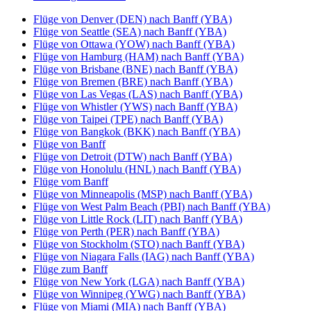
Flüge von Denver (DEN) nach Banff (YBA)
Flüge von Seattle (SEA) nach Banff (YBA)
Flüge von Ottawa (YOW) nach Banff (YBA)
Flüge von Hamburg (HAM) nach Banff (YBA)
Flüge von Brisbane (BNE) nach Banff (YBA)
Flüge von Bremen (BRE) nach Banff (YBA)
Flüge von Las Vegas (LAS) nach Banff (YBA)
Flüge von Whistler (YWS) nach Banff (YBA)
Flüge von Taipei (TPE) nach Banff (YBA)
Flüge von Bangkok (BKK) nach Banff (YBA)
Flüge von Banff
Flüge von Detroit (DTW) nach Banff (YBA)
Flüge von Honolulu (HNL) nach Banff (YBA)
Flüge vom Banff
Flüge von Minneapolis (MSP) nach Banff (YBA)
Flüge von West Palm Beach (PBI) nach Banff (YBA)
Flüge von Little Rock (LIT) nach Banff (YBA)
Flüge von Perth (PER) nach Banff (YBA)
Flüge von Stockholm (STO) nach Banff (YBA)
Flüge von Niagara Falls (IAG) nach Banff (YBA)
Flüge zum Banff
Flüge von New York (LGA) nach Banff (YBA)
Flüge von Winnipeg (YWG) nach Banff (YBA)
Flüge von Miami (MIA) nach Banff (YBA)