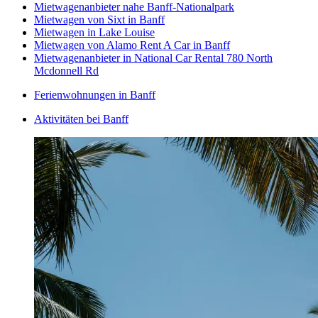
Mietwagenanbieter nahe Banff-Nationalpark
Mietwagen von Sixt in Banff
Mietwagen in Lake Louise
Mietwagen von Alamo Rent A Car in Banff
Mietwagenanbieter in National Car Rental 780 North
Mcdonnell Rd
Ferienwohnungen in Banff
Aktivitäten bei Banff