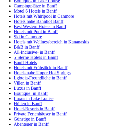
Boutique- in Lake Louise
Campingplätze in Banff
Motel 6 Hotels in Banff
Hotels mit Whirlpool in Canmore
Hotels nahe Bahnhof Banff
Best Western Hotels in Banff
Hotels mit Pool in Banff
Ski in Canmore
Hotels mit Wellnessbereich in Kananaskis
B&B in Banff
All-Inclusive- in Banff
5-Sterne-Hotels in Banff
Banff Hotels
Hotels mit Frühstück in Banff
Hotels nahe Upper Hot Springs
Lgbtqia-Freundliche in Banff
Villen in Banff
Luxus in Banff
Boutique- in Banff
Luxus in Lake Louise
Hütten in Banff
Hotel-Resorts in Banff
Private Ferienhäuser in Banff
Günstige in Banff
Abenteuer in Banff