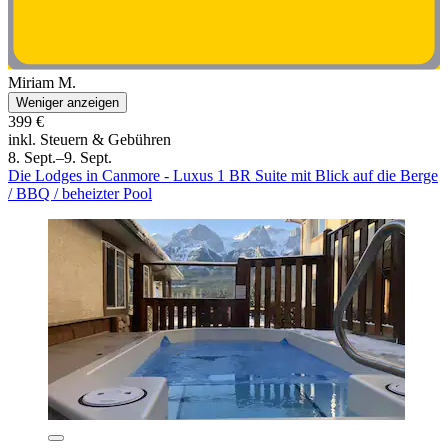
Miriam M.
Weniger anzeigen
399 €
inkl. Steuern & Gebühren
8. Sept.–9. Sept.
Die Lodges in Canmore - Luxus 1 BR Suite mit Blick auf die Berge
/ BBQ / beheizter Pool