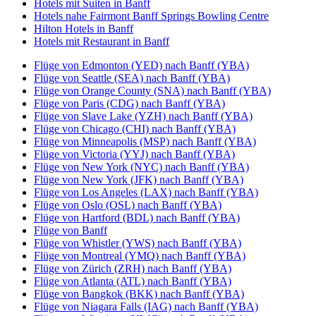
Hotels mit Suiten in Banff
Hotels nahe Fairmont Banff Springs Bowling Centre
Hilton Hotels in Banff
Hotels mit Restaurant in Banff
Flüge von Edmonton (YED) nach Banff (YBA)
Flüge von Seattle (SEA) nach Banff (YBA)
Flüge von Orange County (SNA) nach Banff (YBA)
Flüge von Paris (CDG) nach Banff (YBA)
Flüge von Slave Lake (YZH) nach Banff (YBA)
Flüge von Chicago (CHI) nach Banff (YBA)
Flüge von Minneapolis (MSP) nach Banff (YBA)
Flüge von Victoria (YYJ) nach Banff (YBA)
Flüge von New York (NYC) nach Banff (YBA)
Flüge von New York (JFK) nach Banff (YBA)
Flüge von Los Angeles (LAX) nach Banff (YBA)
Flüge von Oslo (OSL) nach Banff (YBA)
Flüge von Hartford (BDL) nach Banff (YBA)
Flüge von Banff
Flüge von Whistler (YWS) nach Banff (YBA)
Flüge von Montreal (YMQ) nach Banff (YBA)
Flüge von Zürich (ZRH) nach Banff (YBA)
Flüge von Atlanta (ATL) nach Banff (YBA)
Flüge von Bangkok (BKK) nach Banff (YBA)
Flüge von Niagara Falls (IAG) nach Banff (YBA)