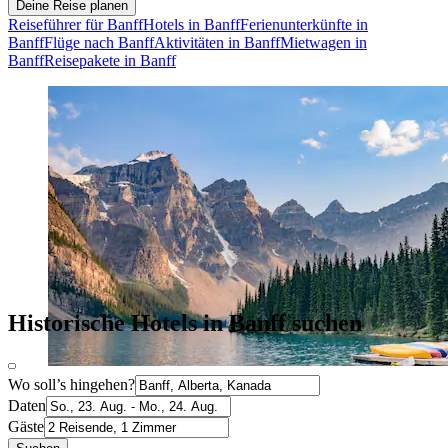
Deine Reise planen
Reiseführer für Banff
Hotels in Banff
Ferienunterkünfte in
Banff
Flüge nach Banff
Aktivitäten in Banff
Mietwagen in
Banff
Reisepakete in Banff
Historische Hotels in Banff suchen
Wo soll’s hingehen?
Daten
Gäste