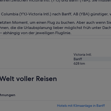
erkehren zwischen Victoria Intl. (YYJ) und Banff (YBA). Sie mü
h Columbia (YYJ-Victoria Intl.) nach Banff, AB (YBA) günstiger
 letzten Moment, um einen Flug zu buchen. Aber auch wenn Si
 Ihnen, die die Urlaubsplanung lieber möglichst früh unter Dac
 – abhängig von der jeweiligen Fluglinie.
Victoria Intl.
Banff
628
km
Welt voller Reisen
ohnungen
Hotels mit Klimaanlage in Banff