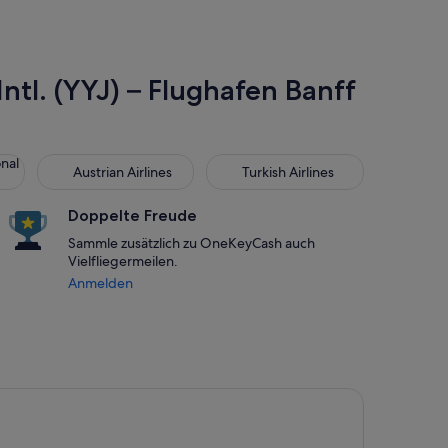
Intl. (YYJ) – Flughafen Banff
 Air Lines
Austrian Airlines
Turkish Airlines
onal
Austrian Airlines
Turkish Airlines
Doppelte Freude
Sammle zusätzlich zu OneKeyCash auch
Vielfliegermeilen.
Anmelden