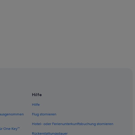
Hilfe
Hilfe
 (ausgenommen
Flug stornieren
Hotel- oder Ferienunterkunftsbuchung stornieren
nd Creativity
ür One Key™
Rückerstattungsdauer