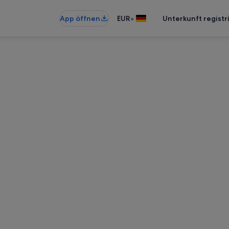
•
App öffnen
EUR
Unterkunft registr