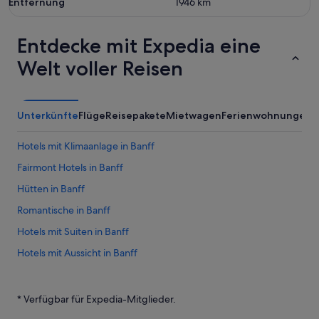
Entfernung
1946
km
Entdecke mit Expedia eine
Welt voller Reisen
Unterkünfte
Flüge
Reisepakete
Mietwagen
Ferienwohnungen
A
Hotels mit Klimaanlage in Banff
Fairmont Hotels in Banff
Hütten in Banff
Romantische in Banff
Hotels mit Suiten in Banff
Hotels mit Aussicht in Banff
Hotel-Resorts in Banff
Ski in Banff
* Verfügbar für Expedia-Mitglieder.
Boutique- in Banff