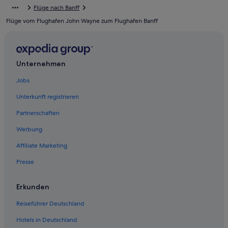
Flüge nach Banff
3-Sterne-Hotels in Banff
Flüge vom Flughafen John Wayne zum Flughafen Banff
Chalets in Banff
Hotels nahe Banff Centre for Arts and Creativity
Luxus in Banff
Unternehmen
4-Sterne-Hotels in Banff
Jobs
Motel 6 Hotels in Banff
Unterkunft registrieren
5-Sterne-Hotels in Banff
Partnerschaften
Hilton Hotels in Banff
Werbung
Hotels nahe Fairmont Banff Springs Bowling Centre
Affiliate Marketing
Red Carpet Inn Hotels in Banff
Presse
Lgbtqia-Freundliche in Banff
Höhlen- und Beckenbezirk: Hotels
Erkunden
Familien in Banff
Reiseführer Deutschland
Villen in Banff
Hotels in Deutschland
Hotels mit Wellnessbereich in Banff