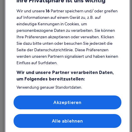
Ihre Privatsphäre ist uns wichtig
Hotels nahe Bahnhof Banff
Cookies
Abenteuer in Banff
Wir und unsere
16
Partner speichern und/ oder greifen
Rechtliche Hinweise/Kontakt
auf Informationen auf einem Gerät zu, z.B. auf
Motels in Banff
eindeutige Kennungen in Cookies, um
Inhaltsrichtlinien und Melden von Inhalten
Historische in Banff
personenbezogene Daten zu verarbeiten. Sie können
Ferienwohnungen in Banff
Ihre Präferenzen akzeptieren oder verwalten. Klicken
Hilfe
Sie dazu bitte unten oder besuchen Sie jederzeit die
Hotels mit Frühstück in Banff
Hilfe
Seite der Datenschutzrichtlinie. Diese Präferenzen
B&B in Banff
werden unseren Partnern signalisiert und haben keinen
Flug stornieren
Campingplätze in Banff
Einfluss auf Surfdaten.
Hotel- oder Ferienunterkunftsbuchung stornieren
Wir und unsere Partner verarbeiten Daten,
Rückerstattungsdauer
um Folgendes bereitzustellen:
Expedia-Gutschein einlösen
Verwendung genauer Standortdaten.
Endgeräteeigenschaften zur Identifikation aktiv abfragen.
Internationale Reisedokumente
Speichern von oder Zugriff auf Informationen auf einem
Akzeptieren
Endgerät. Personalisierte Werbung und Inhalte, Messung
von Werbeleistung und der Performance von Inhalten,
Zielgruppenforschung sowie Entwicklung und
Verbesserung von Angeboten.
Alle ablehnen
© 2026 Expedia, Inc., ein Unternehmen der Expedia Group. Alle Rechte
Liste der Partner (Lieferanten)
vorbehalten. Expedia und das Expedia-Logo sind Handelsmarken oder