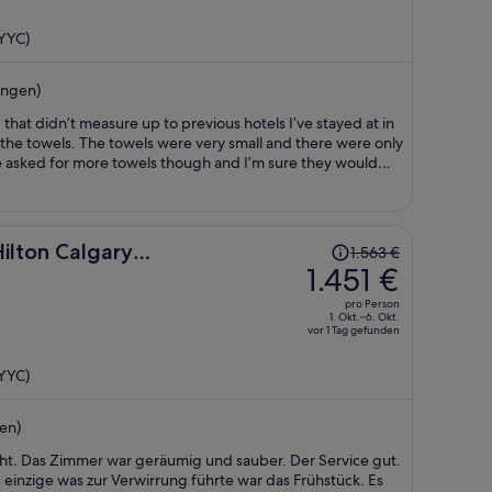
1.456 €,
jetzt
(YYC)
beträgt
er
ungen)
1.326 €
pro
 that didn’t measure up to previous hotels I’ve stayed at in
Person
 the towels. The towels were very small and there were only
ave asked for more towels though and I’m sure they would
 around to it.
Der
lton Calgary
1.563 €
Preis
1.451 €
betrug
pro Person
1.563 €,
1. Okt.–6. Okt.
vor 1 Tag gefunden
jetzt
beträgt
(YYC)
er
1.451 €
en)
pro
Person
ht. Das Zimmer war geräumig und sauber. Der Service gut.
s einzige was zur Verwirrung führte war das Frühstück. Es