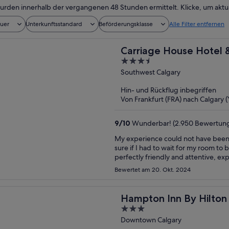
urden innerhalb der vergangenen 48 Stunden ermittelt. Klicke, um aktua
auer
Unterkunftsstandard
Beförderungsklasse
Alle Filter entfernen
Carriage House Hotel 
3.5
out
Southwest Calgary
of
Hin- und Rückflug inbegriffen
5
Von Frankfurt (FRA) nach Calgary 
9
/
10
Wunderbar! (2.950 Bewertun
My experience could not have been be
sure if I had to wait for my room to
perfectly friendly and attentive, ex
possible which came in very handy. The room was spotlessly clean and full of amenities. There
Bewertet am 20. Okt. 2024
were complimentary water bottles (
shampoo/conditioner/showering gel, 
comfortable! My visit included a complimentary breakfast. The quality was really good and staff
Hampton Inn By Hilto
was friendly, however the buffet wa
3
was still very good.
out
Downtown Calgary