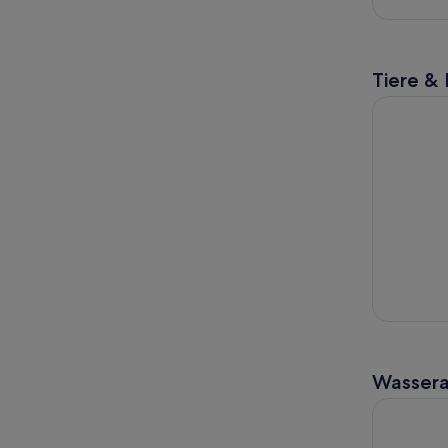
Tiere &
Planwagen
Wassera
Banff: Kan