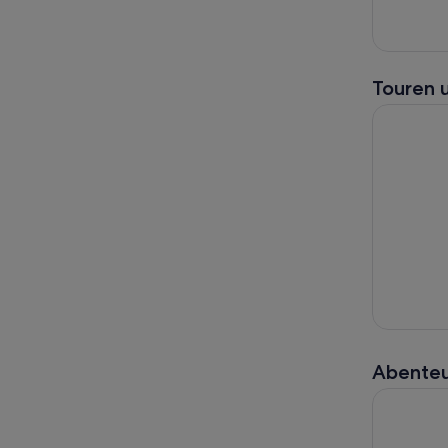
Touren 
Lake Louis
Abenteu
Lake Loui