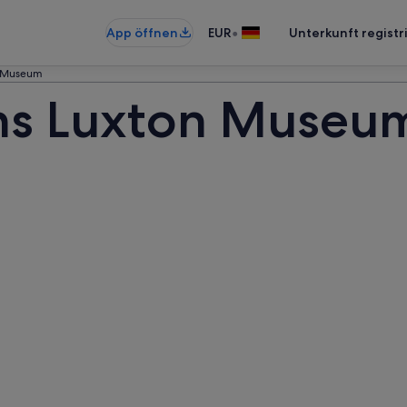
•
App öffnen
EUR
Unterkunft registr
n Museum
ons Luxton Museu