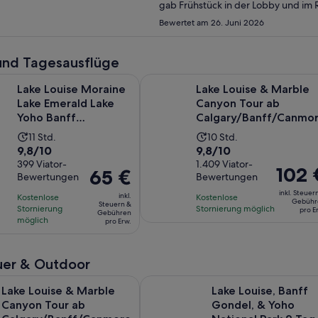
gab Frühstück in der Lobby und im R
stehen, damit man nicht im Restau
Bewertet am 26. Juni 2026
uns zum Glück nicht
und Tagesausflüge
Wird in 
e Moraine Lake Emerald Lake Yoho Banff Nationalpark
Lake Louise & Marble Canyon Tour
Lake Louise Moraine
Lake Louise & Marble
Lake Emerald Lake
Canyon Tour ab
Yoho Banff
Calgary/Banff/Canmo
Nationalpark
Die
Die
11 Std.
10 Std.
9.8
9.8
9,8/10
9,8/10
Aktivität
Aktivität
von
399 Viator-
von
1.409 Viator-
dauert
dauert
Der
102 
Der
65 €
Bewertungen
Bewertungen
10,
10,
11
10
Preis
Preis
basierend
basierend
inkl. Steuer
Stunden
Stunden
inkl.
Kostenlose
Kostenlose
beträgt
beträgt
Gebühr
Steuern &
auf
auf
Stornierung
Stornierung möglich
pro E
102 €
Gebühren
65 €
möglich
pro Erw.
399
1409
pro
pro
Bewertungen.
Bewertungen.
Erw.
Erw.
er & Outdoor
Wird in ei
se & Marble Canyon Tour ab Calgary/Banff/Canmore
Lake Louise, Banff Gondel, & Yoho
Lake Louise & Marble
Lake Louise, Banff
Canyon Tour ab
Gondel, & Yoho