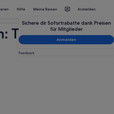
ieren
Hilfe
Meine Reisen
Anmelden
Deine Reise planen
Sichere dir Sofortrabatte dank Preisen
m: Touren und
für Mitglieder
Anmelden
Feedback