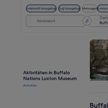
Unterkunft hinzugefügt
Flug hinzugefügt
Mietwagen
Econom
Abreiseort
Zielo
Karte erkunden
Touren un
Aktivitäten in Buffalo
Nations Luxton Museum
Touren
Activities
Tagesau
Buffa