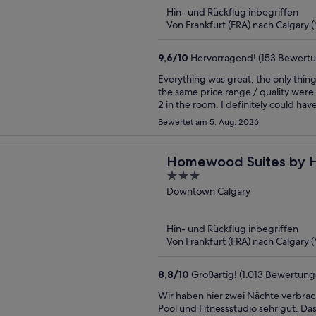
of
Hin- und Rückflug inbegriffen
5
Von Frankfurt (FRA) nach Calgary 
9,6
/
10
Hervorragend! (153 Bewert
Everything was great, the only thing
the same price range / quality were
2 in the room. I definitely could h
have accommodated I just didn’t get
Bewertet am 5. Aug. 2026
Homewood Suites by Hi
3
Downtown
out
Downtown Calgary
of
5
Hin- und Rückflug inbegriffen
Von Frankfurt (FRA) nach Calgary 
8,8
/
10
Großartig! (1.013 Bewertung
Wir haben hier zwei Nächte verbrac
Pool und Fitnessstudio sehr gut. Da