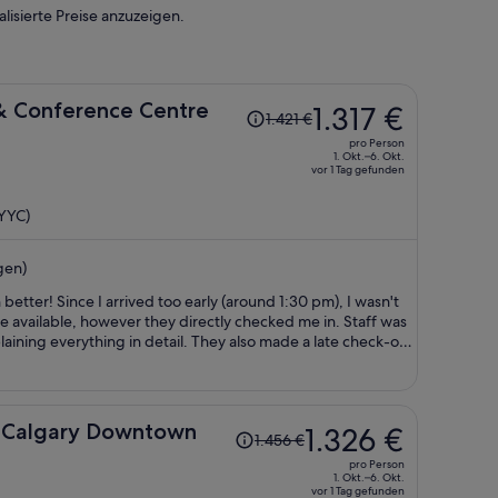
lisierte Preise anzuzeigen.
Der
& Conference Centre
1.317 €
1.421 €
Preis
pro Person
betrug
1. Okt.–6. Okt.
vor 1 Tag gefunden
1.421 €,
jetzt
(YYC)
beträgt
er
gen)
1.317 €
pro
tter! Since I arrived too early (around 1:30 pm), I wasn't
Person
 be available, however they directly checked me in. Staff was
plaining everything in detail. They also made a late check-out
which were re-stocked every day),
body lotion, etc. I also loved the bed which was very
Der
n Calgary Downtown
1.326 €
1.456 €
s missing some things like yoghurt or cheese for example. It
Preis
pro Person
betrug
1. Okt.–6. Okt.
vor 1 Tag gefunden