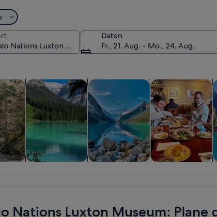
y
rt
Daten
Fr., 21. Aug. - Mo., 24. Aug.
Wird in einem neuen Tab geöffnet
Wird in einem neuen Tab geöffn
Wird in
d Tagesausflüge
Abenteuer & Outdoor
Private & individuelle Touren
Geschichte & Kultu
T
Eine Straße mit einem Berg im Hinter
 und
Abenteuer &
Private &
Geschichte &
T
sflüge
Outdoor
individuelle
Kultur
Touren
lo Nations Luxton Museum: Plane d