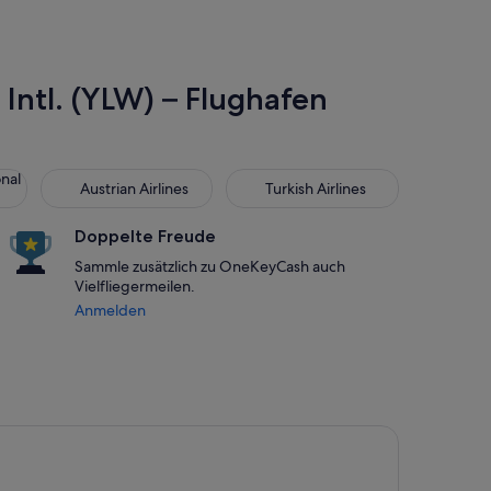
Intl. (YLW) – Flughafen
 Air Lines
Austrian Airlines
Turkish Airlines
onal
Austrian Airlines
Turkish Airlines
Doppelte Freude
Sammle zusätzlich zu OneKeyCash auch
Vielfliegermeilen.
Anmelden