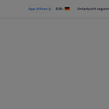
•
App öffnen
EUR
Unterkunft registr