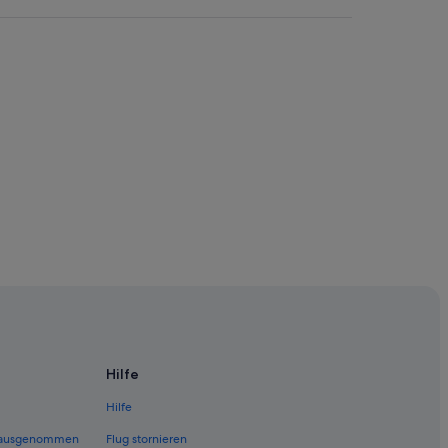
s Bowling Centre
Hilfe
Hilfe
 (ausgenommen
Flug stornieren