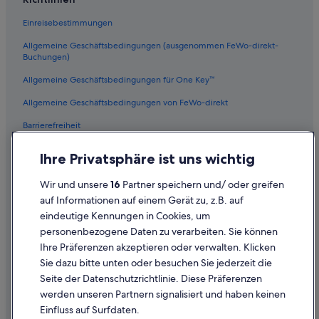
Hotels mit Kinderbetreuung in Wien
Einreisebestimmungen
Independent Hotels in Wien
Allgemeine Geschäftsbedingungen (ausgenommen FeWo-direkt-
5-Sterne-Hotels in Wien
Buchungen)
3-Sterne-Hotels in Innere Stadt
Allgemeine Geschäftsbedingungen für One Key™
Hotels mit Fitnessbereich in Wien
Allgemeine Geschäftsbedingungen von FeWo-direkt
Hotels mit Parkplatz in Wien
Barrierefreiheit
Premier Resorts in Wien
Datenschutz
Hotels mit Whirlpool in Innere Stadt
Ihre Privatsphäre ist uns wichtig
Cookies
Business in Wien
Wir und unsere
16
Partner speichern und/ oder greifen
Rechtliche Hinweise/Kontakt
Hotels mit Sauna in Wien
auf Informationen auf einem Gerät zu, z.B. auf
eindeutige Kennungen in Cookies, um
Inhaltsrichtlinien und Melden von Inhalten
Hotels nahe Rossauer Kaserne
personenbezogene Daten zu verarbeiten. Sie können
Romantische in Wien
Ihre Präferenzen akzeptieren oder verwalten. Klicken
Hilfe
Boutique- in Wien
Sie dazu bitte unten oder besuchen Sie jederzeit die
Hilfe
Seite der Datenschutzrichtlinie. Diese Präferenzen
Wohnungen in Wien
werden unseren Partnern signalisiert und haben keinen
Flug stornieren
Abenteuer in Wien
Einfluss auf Surfdaten.