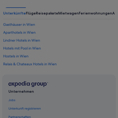
Unterkünfte
Flüge
Reisepakete
Mietwagen
Ferienwohnungen
An
Gasthäuser in Wien
Aparthotels in Wien
Lindner Hotels in Wien
Hotels mit Pool in Wien
Hostels in Wien
Relais & Chateaux Hotels in Wien
4-Sterne-Hotels in Innere Stadt
Familien in Wien
Günstige in Wien
Unternehmen
Motel One Hotels in Wien
Jobs
3-Sterne-Hotels in Wien
Unterkunft registrieren
5-Sterne-Hotels in Innere Stadt
Partnerschaften