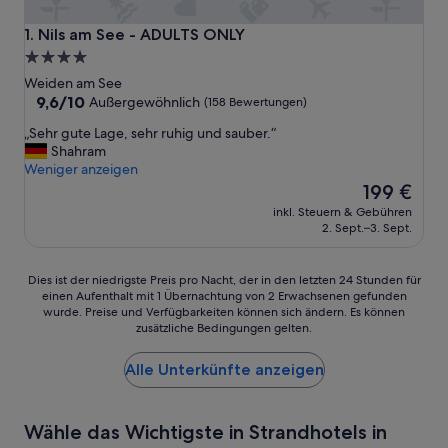
Nils am See - ADULTS ONLY
1. Nils am See - ADULTS ONLY
4.0-
Sterne-
Weiden am See
Unterkunft
9.6
9,6/10
Außergewöhnlich
(158 Bewertungen)
von
„
„Sehr gute Lage, sehr ruhig und sauber.“
10,
S
Shahram
Außergewöhnlich,
e
Weniger anzeigen
(158
h
Der
199 €
Bewertungen)
r
Preis
inkl. Steuern & Gebühren
g
beträgt
2. Sept.–3. Sept.
u
199 €
t
e
Dies
Dies ist der niedrigste Preis pro Nacht, der in den letzten 24 Stunden für
L
einen Aufenthalt mit 1 Übernachtung von 2 Erwachsenen gefunden
ist
a
wurde. Preise und Verfügbarkeiten können sich ändern. Es können
der
zusätzliche Bedingungen gelten.
g
niedrigste
e
Preis
,
Alle Unterkünfte anzeigen
pro
s
Nacht,
e
der
h
in
Wähle das Wichtigste in Strandhotels in
r
den