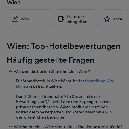
Wien
r
letzten
u
24 Stunden
h
für
Frühstück
i
einen
Pool
4 Sterne
inbegriffen
g
Aufenthalt
u
mit
n
1 Übernachtung
d
von
s
Wien: Top-Hotelbewertungen
2 Erwachsenen
a
gefunden
u
wurde.
Häufig gestellte Fragen
b
Preise
e
und
r
Verfügbarkeiten
Was sind die besten Strandhotels in Wien?
.
können
“
Für Strandhotels in Wien könnt ihr das
Strandhotel Alte
sich
Donau
in Betracht ziehen.
ändern.
Es
Das 4-Sterne-Strandhotel Alte Donau mit einer
können
Bewertung von 9,2 bietet direkten Zugang zu einem
zusätzliche
privaten Strandbereich. Gäste profitieren auch von
Bedingungen
kostenlosem Selbstparken und kostenlosem WLAN in
gelten.
den öffentlichen Bereichen.
Welche Hotels in Wien sind in der Nähe der besten Strände?