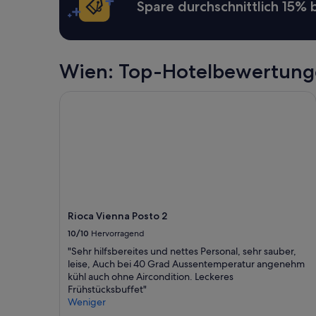
24 Stunden
Spare durchschnittlich 15%
e
für
h
einen
m
Aufenthalt
e
mit
r
1 Übernachtung
Wien: Top-Hotelbewertun
,
von
r
2 Erwachsenen
Rioca Vienna Posto 2
u
gefunden
h
wurde.
i
Preise
g
und
e
Verfügbarkeiten
r
können
L
sich
a
ändern.
g
Es
e
Rioca Vienna Posto 2
können
.
zusätzliche
10/10
Hervorragend
D
Bedingungen
a
"Sehr hilfsbereites und nettes Personal, sehr sauber,
gelten.
s
leise, Auch bei 40 Grad Aussentemperatur angenehm
B
kühl auch ohne Aircondition. Leckeres
i
Frühstücksbuffet"
o
Weniger
-