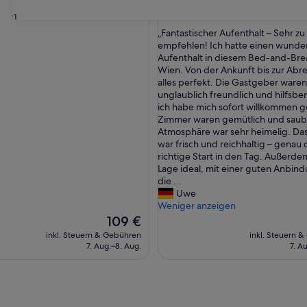
Unterkunft
8.4
8,4/10
Sehr gut
(12 Bewertungen
31
von
„
„Fantastischer Aufenthalt – Sehr zu
10,
F
empfehlen! Ich hatte einen wunde
Sehr
a
Aufenthalt in diesem Bed-and-Brea
gut,
n
Wien. Von der Ankunft bis zur Abre
(12
t
alles perfekt. Die Gastgeber waren
Bewertungen)
a
unglaublich freundlich und hilfsber
s
ich habe mich sofort willkommen ge
t
Zimmer waren gemütlich und saube
i
Atmosphäre war sehr heimelig. Das
s
war frisch und reichhaltig – genau 
c
richtige Start in den Tag. Außerde
h
Lage ideal, mit einer guten Anbin
e
die ...
r
Uwe
A
Weniger anzeigen
u
Der
109 €
f
Preis
inkl. Steuern & Gebühren
inkl. Steuern 
e
beträgt
7. Aug.–8. Aug.
7. A
n
109 €
t
h
a
l