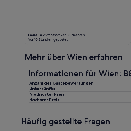
F
r
ü
h
s
t
Isabelle
Aufenthalt von 13 Nächten
ü
Vor 10 Stunden gepostet
c
k
w
Mehr über Wien erfahren
a
r
s
Informationen für Wien: B
e
h
Anzahl der Gästebewertungen
r
Unterkünfte
g
u
Niedrigster Preis
t
Höchster Preis
.
D
i
Häufig gestellte Fragen
e
U
-