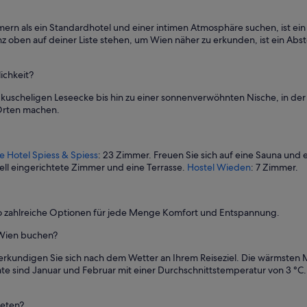
a
s
t
rn als ein Standardhotel und einer intimen Atmosphäre suchen, ist ei
i
nz oben auf deiner Liste stehen, um Wien näher zu erkunden, ist ein 
n
W
ichkeit?
i
e
 kuscheligen Leseecke bis hin zu einer sonnenverwöhnten Nische, in der
n
 Orten machen.
.
V
o
n
e Hotel Spiess & Spiess
: 23 Zimmer. Freuen Sie sich auf eine Sauna und 
d
uell eingerichtete Zimmer und eine Terrasse.
Hostel Wieden
: 7 Zimmer.
e
r
A
n
lso zahlreiche Optionen für jede Menge Komfort und Entspannung.
k
n Wien buchen?
u
n
rkundigen Sie sich nach dem Wetter an Ihrem Reiseziel. Die wärmsten M
f
te sind Januar und Februar mit einer Durchschnittstemperatur von 3 °C.
t
b
i
ieten?