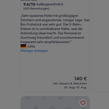
Unterkunft
9.6
9,6/10
Außergewöhnlich
von
(430 Bewertungen)
10,
„
„Sehr sauberes Hotel mit großzügigen
Außergewöhnlich,
S
Zimmern und angenehmer, ruhiger Lage. Das
(430
e
Bio-Frühstück war sehr gut. Die U-Bahn-
Bewertungen)
h
Station ist in unmittelbarer Nähe, was die
r
Anbindung ideal macht. Das Personal ist
s
durchweg freundlich und zuvorkommend.
a
Insgesamt sehr empfehlenswert.“
u
Jutta
b
Weniger anzeigen
e
r
e
s
H
o
Der
140 €
t
Preis
inkl. Steuern & Gebühren
e
beträgt
30. Aug.–31. Aug.
l
140 €
m
Hotel Jäger Junior Suite
i
t
g