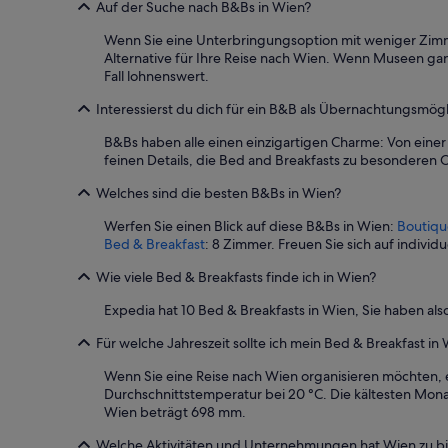
Auf der Suche nach B&Bs in Wien?
B
a
Wenn Sie eine Unterbringungsoption mit weniger Zimme
h
Alternative für Ihre Reise nach Wien. Wenn Museen ga
n
Fall lohnenswert.
-
S
Interessierst du dich für ein B&B als Übernachtungsmögl
t
B&Bs haben alle einen einzigartigen Charme: Von einer
a
feinen Details, die Bed and Breakfasts zu besonderen
t
i
Welches sind die besten B&Bs in Wien?
o
n
Werfen Sie einen Blick auf diese B&Bs in Wien:
Boutiqu
i
Bed & Breakfast
: 8 Zimmer. Freuen Sie sich auf individ
s
t
Wie viele Bed & Breakfasts finde ich in Wien?
i
n
Expedia hat 10 Bed & Breakfasts in Wien, Sie haben a
u
n
Für welche Jahreszeit sollte ich mein Bed & Breakfast i
m
Wenn Sie eine Reise nach Wien organisieren möchten, e
i
Durchschnittstemperatur bei 20 °C. Die kältesten Mona
t
Wien beträgt 698 mm.
t
e
Welche Aktivitäten und Unternehmungen hat Wien zu b