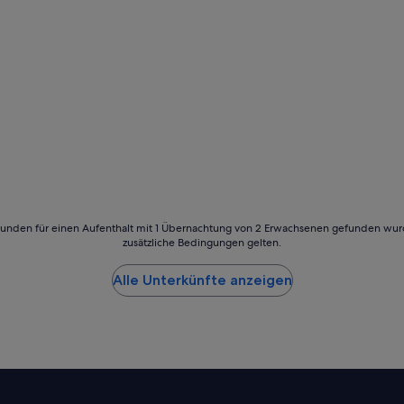
t
–
S
e
h
r
z
u
e
m
p
f
e
h
24 Stunden für einen Aufenthalt mit 1 Übernachtung von 2 Erwachsenen gefunden wu
l
zusätzliche Bedingungen gelten.
e
n
Alle Unterkünfte anzeigen
!
I
c
h
h
a
t
t