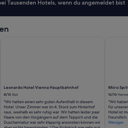
 bei Tausenden Hotels, wenn du angemeldet bist
e
e
i
n
e
gen
n
w
Leonardo Hotel Vienna Hauptbahnhof
Miiro Spi
u
n
d
e
r
b
a
r
e
n
Leonardo Hotel Vienna Hauptbahnhof
Miiro Spi
A
8/10
Gut
10/10
Hervo
u
"Wir hatten einen sehr guten Aufenthalt in diesem
"Wir haben
f
Hotel. Unser Zimmer war im 4. Stock zum Hinterhof
für unsere
e
raus, weshalb es sehr ruhig war. Wir hatten leider paar
Hotel ist m
n
Haare von den Vorgängern auf dem Teppich und die
freundlich.
t
Duscharmatur war sehr klapprig ansonsten können wir
Weniger
h
aber nichts beanstanden :) Das Frühstück war sehr gut.
a