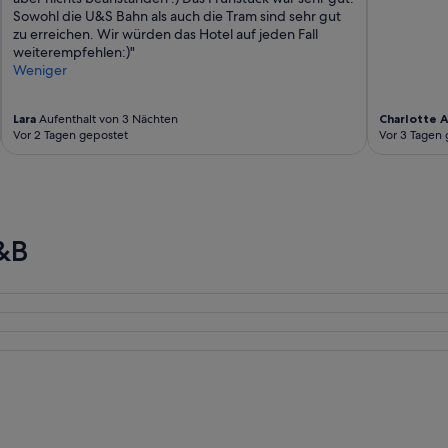
Sowohl die U&S Bahn als auch die Tram sind sehr gut
l
zu erreichen. Wir würden das Hotel auf jeden Fall
t
weiterempfehlen:)"
i
Weniger
n
d
i
Lara
Aufenthalt von 3 Nächten
Charlotte A
e
Vor 2 Tagen gepostet
Vor 3 Tagen 
s
e
m
B
e
d
&B
-
a
n
d
-
B
r
e
a
k
f