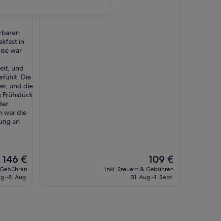
)
rbaren
kfast in
ise war
eit, und
fühlt. Die
r, und die
 Frühstück
der
m war die
dung an
Der
Der
146 €
109 €
Preis
Preis
& Gebühren
inkl. Steuern & Gebühren
beträgt
beträgt
ug.–8. Aug.
31. Aug.–1. Sept.
146 €
109 €