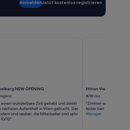
Anmelden
Jetzt kostenlos registrieren
ttelberg NEW OPENING
Hilton Vienna Park
ttelberg NEW OPENING
Hilton Vienna Park
rragend
8/10
Gut
 einen wunderbare Zeit gehabt und direkt
"Zimmer war ok mit Blick
n nächsten Aufenthalt in Wien gebucht. Das
leider hart und der Topp
odern und sauber, die Mitarbeiter sind sehr
Weniger
 10/10"