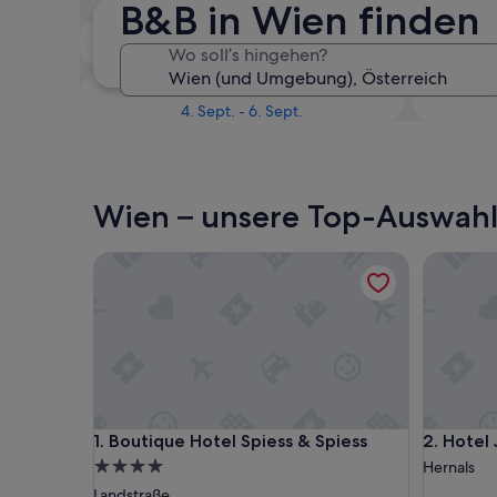
B&B in Wien finden
Nächstes Wochenende
Wo soll’s hingehen?
14. Aug. - 16. Aug.
In einem Monat
4. Sept. - 6. Sept.
Wien – unsere Top-Auswahl 
Boutique Hotel Spiess & Spiess
Hotel Jä
Boutique Hotel Spiess & Spiess
Hotel Jä
1. Boutique Hotel Spiess & Spiess
2. Hotel
4.0-
Hernals
Sterne-
Landstraße