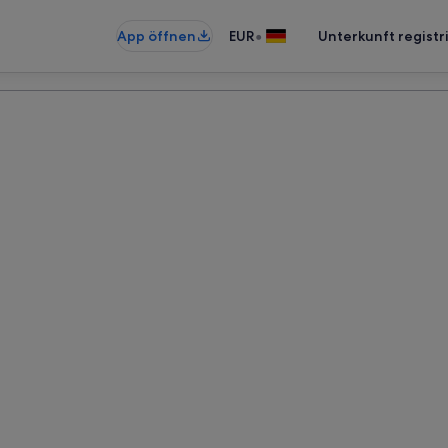
•
App öffnen
EUR
Unterkunft registr