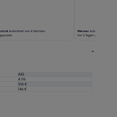
strid
Aufenthalt von 4 Nächten
Werner
Aufenthalt von 2 N
gepostet
Vor 3 Tagen gepostet
442
4.116
106 €
146 €