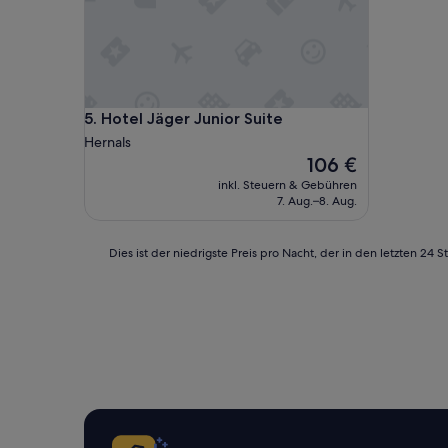
r
o
ß
z
ü
g
Hotel Jäger Junior Suite
5. Hotel Jäger Junior Suite
i
g
Hernals
e
Der
106 €
n
Preis
inkl. Steuern & Gebühren
Z
beträgt
7. Aug.–8. Aug.
i
106 €
m
m
Dies
Dies ist der niedrigste Preis pro Nacht, der in den letzten 
e
ist
r
der
n
niedrigste
u
Preis
n
pro
d
Nacht,
a
der
n
in
g
den
e
letzten
n