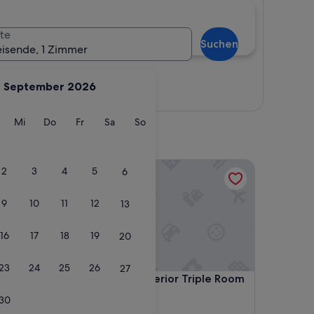
te
Suchen
eisende, 1 Zimmer
September 2026
Karte anzeigen
g
ienstag
Mittwoch
Donnerstag
Freitag
Samstag
Sonntag
Mi
Do
Fr
Sa
So
Hotel Jäger Superior Triple Room
2
3
4
5
6
9
10
11
12
13
16
17
18
19
20
23
24
25
26
27
Hotel Jäger Superior Triple Room
st
4. Hotel Jäger Superior Triple Room
Hernals
30