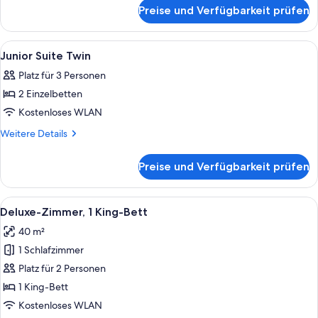
für
Deluxe
Preise und Verfügbarkeit prüfen
2
anzeigen
Twin
Beds
Alle
Allergikerbettwaren, Minibar, Zimmers
4
View
Junior Suite Twin
Fotos
Deluxe
Platz für 3 Personen
für
2 Einzelbetten
Junior
Suite
Kostenloses WLAN
Twin
Weitere
Weitere Details
anzeigen
Details
für
Preise und Verfügbarkeit prüfen
Junior
Suite
Twin
Alle
Ein Hotelzimmer mit einem Bett, einer
4
Deluxe-Zimmer, 1 King-Bett
Fotos
40 m²
für
1 Schlafzimmer
Deluxe-
Zimmer,
Platz für 2 Personen
1 King-
1 King-Bett
Bett
Kostenloses WLAN