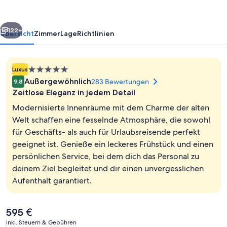
rück
Weiter
122+
Übersicht
Zimmer
Lage
Richtlinien
5.0-
Luxus
Sterne-
Außergewöhnlich
283 Bewertungen
9,8
Unterkunft
Zeitlose Eleganz in jedem Detail
Modernisierte Innenräume mit dem Charme der alten
Welt schaffen eine fesselnde Atmosphäre, die sowohl
für Geschäfts- als auch für Urlaubsreisende perfekt
Außenbereich
geeignet ist. Genieße ein leckeres Frühstück und einen
persönlichen Service, bei dem dich das Personal zu
deinem Ziel begleitet und dir einen unvergesslichen
Aufenthalt garantiert.
Der
595 €
aktuelle
inkl. Steuern & Gebühren