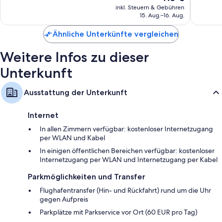
Preis
Bewertungen
Bewert
inkl. Steuern & Gebühren
Allergikerbettwaren und kostenlose Babybetten
beträgt
15. Aug.–16. Aug.
Regenduschen, Designer-Toilettenartikel und Komfortbadewannen
415 €
Ähnliche Unterkünfte vergleichen
LCD-Fernseher mit Satellitenempfang
Kleiderschränke, separate Sitzecken und Wasserkocher mit
Weitere Infos zu dieser
Kaffee-/Teezubehör
Unterkunft
Ausstattung der Unterkunft
Internet
In allen Zimmern verfügbar: kostenloser Internetzugang
per WLAN und Kabel
In einigen öffentlichen Bereichen verfügbar: kostenloser
Internetzugang per WLAN und Internetzugang per Kabel
Parkmöglichkeiten und Transfer
Flughafentransfer (Hin- und Rückfahrt) rund um die Uhr
gegen Aufpreis
Parkplätze mit Parkservice vor Ort (60 EUR pro Tag)