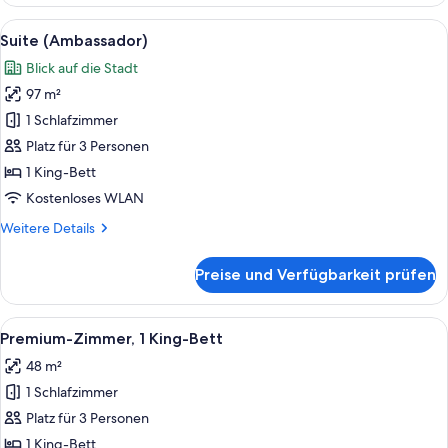
Zimmer,
2 Einzelbetten,
Alle
Allergikerbettwaren, Minibar, Zimmers
4
Stadtblick
Suite (Ambassador)
Fotos
Blick auf die Stadt
für
97 m²
Suite
(Ambassador)
1 Schlafzimmer
anzeigen
Platz für 3 Personen
1 King-Bett
Kostenloses WLAN
Weitere
Weitere Details
Details
für
Preise und Verfügbarkeit prüfen
Suite
(Ambassador)
Alle
Premium-Zimmer, 1 King-Bett | Allergi
4
Premium-Zimmer, 1 King-Bett
Fotos
48 m²
für
1 Schlafzimmer
Premium-
Zimmer,
Platz für 3 Personen
1 King-
1 King-Bett