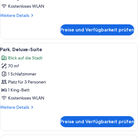
anzeigen
Kostenloses WLAN
Weitere
Weitere Details
Details
für
Preise und Verfügbarkeit prüfen
Junior-
Suite,
1 King-
Alle
Ausblick vom Zimmer
5
Bett
Park, Deluxe-Suite
Fotos
Blick auf die Stadt
für
70 m²
Park,
Deluxe-
1 Schlafzimmer
Suite
Platz für 3 Personen
anzeigen
1 King-Bett
Kostenloses WLAN
Weitere
Weitere Details
Details
für
Preise und Verfügbarkeit prüfen
Park,
Deluxe-
Suite
Alle
Presidential-Suite | Allergikerbettwar