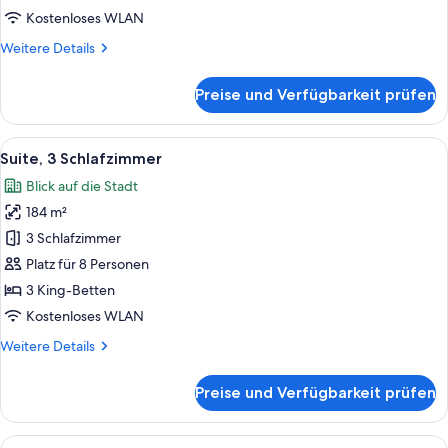
Kostenloses WLAN
Weitere
Weitere Details
Details
für
Preise und Verfügbarkeit prüfen
Suite,
2 Schlafzimmer
Alle
Ein Hotelzimmer mit einem großen Bett
5
Suite, 3 Schlafzimmer
Fotos
Blick auf die Stadt
für
184 m²
Suite,
3 Schlafzimmer
3 Schlafzimmer
anzeigen
Platz für 8 Personen
3 King-Betten
Kostenloses WLAN
Weitere
Weitere Details
Details
für
Preise und Verfügbarkeit prüfen
Suite,
3 Schlafzimmer
Alle
Suite, 2 Einzelbetten | Allergikerbett