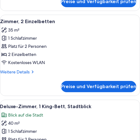
Preise und Verfügbarkeit prüfen
Park,
Suite
Alle
Ein Hotelzimmer mit zwei Betten, eine
4
Zimmer, 2 Einzelbetten
Fotos
35 m²
für
1 Schlafzimmer
Zimmer,
2 Einzelbetten
Platz für 2 Personen
anzeigen
2 Einzelbetten
Kostenloses WLAN
Weitere
Weitere Details
Details
für
Preise und Verfügbarkeit prüfen
Zimmer,
2 Einzelbetten
Alle
Ein Hotelzimmer mit einem Bett, zwei
3
Deluxe-Zimmer, 1 King-Bett, Stadtblick
Fotos
Blick auf die Stadt
für
40 m²
Deluxe-
Zimmer,
1 Schlafzimmer
1 King-
Platz für 2 Personen