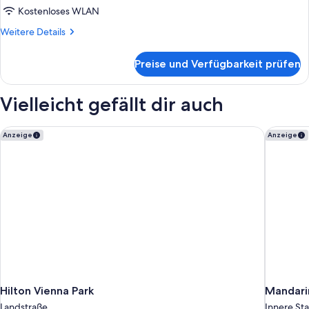
Kostenloses WLAN
Weitere
Weitere Details
Details
für
Preise und Verfügbarkeit prüfen
Royal-
Penthouse
(Suite)
Vielleicht gefällt dir auch
Hilton Vienna Park
Mandarin
Anzeige
Anzeige
Hilton Vienna Park
Mandarin
Landstraße
Innere St