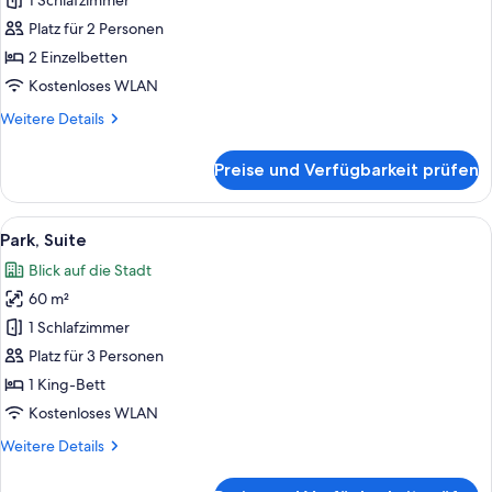
1 Schlafzimmer
Deluxe-
Zimmer,
Platz für 2 Personen
2 Einzelbetten
2 Einzelbetten
anzeigen
Kostenloses WLAN
Weitere
Weitere Details
Details
für
Preise und Verfügbarkeit prüfen
Deluxe-
Zimmer,
2 Einzelbetten
Alle
Ein Hotelzimmer mit Sofa, Sessel, run
2
Park, Suite
Fotos
Blick auf die Stadt
für
60 m²
Park,
Suite
1 Schlafzimmer
anzeigen
Platz für 3 Personen
1 King-Bett
Kostenloses WLAN
Weitere
Weitere Details
Details
für