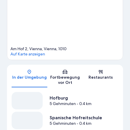
Naschmarkt. Lust auf ein spannendes Event? Dann schau doch
mal in den Veranstaltungskalender dieser beiden Locations:
Wiener Stadthalle und Ernst-Happel-Stadion. Die Umgebung
bietet viele Möglichkeiten für Outdoor-Abenteuer, etwa auf
den Wander-/Radwegen.
Zum Reiseführer für Wien
Am Hof 2, Vienna, Vienna, 1010
Auf Karte anzeigen
Karte
In der Umgebung
Fortbewegung
Restaurants
vor Ort
Hofburg
5 Gehminuten
- 0.4 km
Spanische Hofreitschule
5 Gehminuten
- 0.4 km