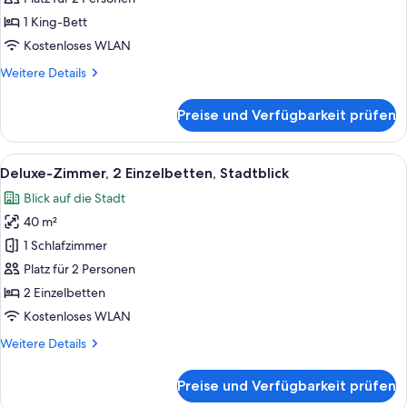
Bett,
1 King-Bett
Stadtblick
Kostenloses WLAN
anzeigen
Weitere
Weitere Details
Details
für
Preise und Verfügbarkeit prüfen
Deluxe-
Zimmer,
1 King-
Alle
Deluxe-Zimmer, 2 Einzelbetten, Stadtbl
4
Bett,
Deluxe-Zimmer, 2 Einzelbetten, Stadtblick
Fotos
Stadtblick
Blick auf die Stadt
für
40 m²
Deluxe-
Zimmer,
1 Schlafzimmer
2 Einzelbetten,
Platz für 2 Personen
Stadtblick
2 Einzelbetten
anzeigen
Kostenloses WLAN
Weitere
Weitere Details
Details
für
Preise und Verfügbarkeit prüfen
Deluxe-