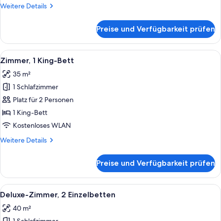
anzeigen
Weitere
Weitere Details
Details
für
Preise und Verfügbarkeit prüfen
Deluxe-
Zimmer,
1 King-
Alle
Ein Hotelzimmer mit großem Fenster, 
4
Bett
Zimmer, 1 King-Bett
Fotos
35 m²
für
1 Schlafzimmer
Zimmer,
1 King-
Platz für 2 Personen
Bett
1 King-Bett
anzeigen
Kostenloses WLAN
Weitere
Weitere Details
Details
für
Preise und Verfügbarkeit prüfen
Zimmer,
1 King-
Bett
Alle
Deluxe-Zimmer, 2 Einzelbetten | Aller
4
Deluxe-Zimmer, 2 Einzelbetten
Fotos
40 m²
für