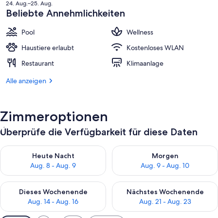
Preis
24. Aug.–25. Aug.
beträgt
Beliebte Annehmlichkeiten
595 €.
Pool
Wellness
Haustiere erlaubt
Kostenloses WLAN
Restaurant
Klimaanlage
Alle anzeigen
Zimmeroptionen
Überprüfe die Verfügbarkeit für diese Daten
Überprüfe die Verfügbarkeit für heute Nacht, Aug. 8 - Aug. 9.
Überprüfe die Verfügbarkeit f
Heute Nacht
Morgen
Aug. 8 - Aug. 9
Aug. 9 - Aug. 10
Überprüfe die Verfügbarkeit für dieses Wochenende, Aug. 14 -
Überprüfe die Verfügbarkeit f
Dieses Wochenende
Nächstes Wochenende
Aug. 14 - Aug. 16
Aug. 21 - Aug. 23