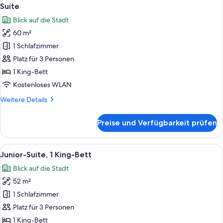
Alle
6
Suite
Fotos
Blick auf die Stadt
für
60 m²
Suite
anzeigen
1 Schlafzimmer
Platz für 3 Personen
1 King-Bett
Kostenloses WLAN
Weitere
Weitere Details
Details
für
Preise und Verfügbarkeit prüfen
Suite
Alle
Junior-Suite, 1 King-Bett | Ausblick 
4
Junior-Suite, 1 King-Bett
Fotos
Blick auf die Stadt
für
52 m²
Junior-
Suite,
1 Schlafzimmer
1 King-
Platz für 3 Personen
Bett
1 King-Bett