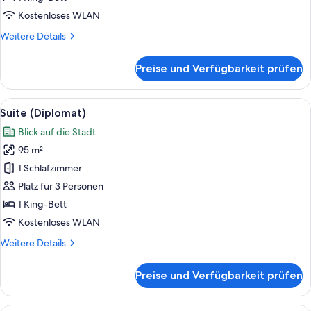
Bett
Kostenloses WLAN
anzeigen
Weitere
Weitere Details
Details
für
Preise und Verfügbarkeit prüfen
Premium-
Zimmer,
1 King-
Alle
Suite (Diplomat) | Allergikerbettwaren
6
Bett
Suite (Diplomat)
Fotos
Blick auf die Stadt
für
95 m²
Suite
(Diplomat)
1 Schlafzimmer
anzeigen
Platz für 3 Personen
1 King-Bett
Kostenloses WLAN
Weitere
Weitere Details
Details
für
Preise und Verfügbarkeit prüfen
Suite
(Diplomat)
Suite | Allergikerbettwaren, Minibar, 