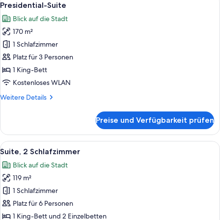
6
Presidential-Suite
Fotos
Blick auf die Stadt
für
170 m²
Presidential-
Suite
1 Schlafzimmer
anzeigen
Platz für 3 Personen
1 King-Bett
Kostenloses WLAN
Weitere
Weitere Details
Details
für
Preise und Verfügbarkeit prüfen
Presidential-
Suite
Alle
Ausblick vom Zimmer
5
Suite, 2 Schlafzimmer
Fotos
Blick auf die Stadt
für
119 m²
Suite,
2 Schlafzimmer
1 Schlafzimmer
anzeigen
Platz für 6 Personen
1 King-Bett und 2 Einzelbetten