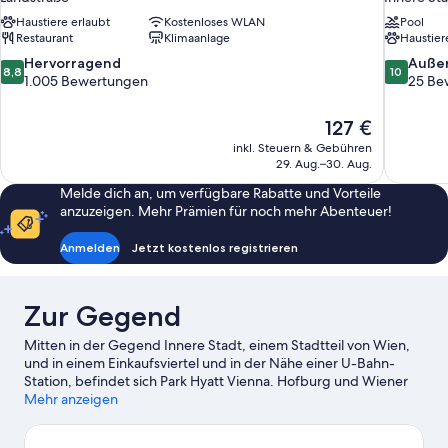
Haustiere erlaubt
Kostenloses WLAN
Pool
Restaurant
Klimaanlage
Haustier
8.8
10.0
Hervorragend
Auße
8,8
10
von
von
1.005 Bewertungen
25 Be
10,
10,
Hervorragend,
Außergewö
Der
127 €
1.005
25
Preis
inkl. Steuern & Gebühren
Bewertungen
Bewertun
beträgt
29. Aug.–30. Aug.
127 €
Melde dich an, um verfügbare Rabatte und Vorteile
anzuzeigen. Mehr Prämien für noch mehr Abenteuer!
Anmelden
Jetzt kostenlos registrieren
Zur Gegend
Mitten in der Gegend Innere Stadt, einem Stadtteil von Wien,
und in einem Einkaufsviertel und in der Nähe einer U-Bahn-
Station, befindet sich Park Hyatt Vienna. Hofburg und Wiener
Staatsoper gehören zu den wichtigen Sehenswürdigkeiten,
Mehr anzeigen
während Besucher, die shoppen gehen möchten, einen Ausflug
hierhin machen sollten: Wiener Weihnachtsmarkt und