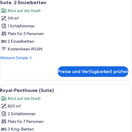
4
Suite, 2 Einzelbetten
Fotos
Blick auf die Stadt
für
119 m²
Suite,
2 Einzelbetten
1 Schlafzimmer
anzeigen
Platz für 3 Personen
2 Einzelbetten
Kostenloses WLAN
Weitere
Weitere Details
Details
für
Preise und Verfügbarkeit prüfen
Suite,
2 Einzelbetten
Alle
Royal-Penthouse (Suite) | Allergikerb
9
Royal-Penthouse (Suite)
Fotos
Blick auf die Stadt
für
820 m²
Royal-
Penthouse
2 Schlafzimmer
(Suite)
Platz für 7 Personen
anzeigen
3 King-Betten