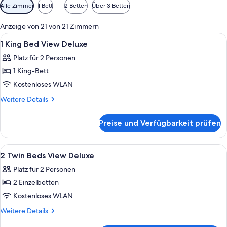
Verfügbare
Alle Zimmer
1 Bett
2 Betten
Über 3 Betten
Filter
für
Anzeige von 21 von 21 Zimmern
Zimmer
Alle
Ein Hotelzimmer mit Bett, Sofa, Sesse
4
1 King Bed View Deluxe
Fotos
Platz für 2 Personen
für
1 King-Bett
1
King
Kostenloses WLAN
Bed
Weitere
Weitere Details
View
Details
für
Deluxe
Preise und Verfügbarkeit prüfen
1
anzeigen
King
Bed
Alle
Allergikerbettwaren, Minibar, Zimmers
10
View
2 Twin Beds View Deluxe
Fotos
Deluxe
Platz für 2 Personen
für
2 Einzelbetten
2
Twin
Kostenloses WLAN
Beds
Weitere
Weitere Details
View
Details