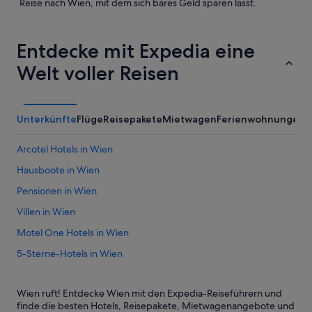
Reise nach Wien, mit dem sich bares Geld sparen lässt.
Entdecke mit Expedia eine
Welt voller Reisen
Unterkünfte
Flüge
Reisepakete
Mietwagen
Ferienwohnungen
A
Arcotel Hotels in Wien
Hausboote in Wien
Pensionen in Wien
Villen in Wien
Motel One Hotels in Wien
5-Sterne-Hotels in Wien
Golf in Wien
Wien ruft! Entdecke Wien mit den Expedia-Reiseführern und
Hotels mit Whirlpool in Wien
finde die besten Hotels, Reisepakete, Mietwagenangebote und