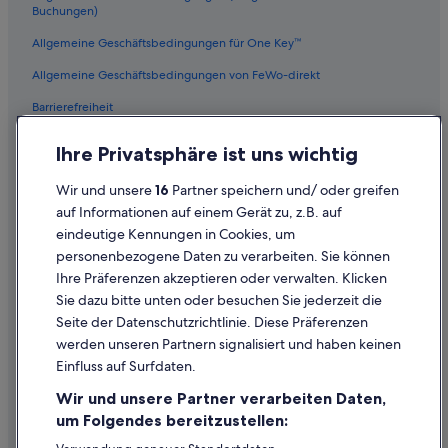
Melia Hotels in Wien
Buchungen)
Derag Livinghotels in Wien
Allgemeine Geschäftsbedingungen für One Key™
Familien in Wien
Allgemeine Geschäftsbedingungen von FeWo-direkt
Lgbtqia-Freundliche in Wien
Barrierefreiheit
Strand in Wien
Datenschutz
Ihre Privatsphäre ist uns wichtig
Boutique- in Wien
Cookies
Relais & Chateaux Hotels in Wien
Wir und unsere
16
Partner speichern und/ oder greifen
Rechtliche Hinweise/Kontakt
auf Informationen auf einem Gerät zu, z.B. auf
Independent Hotels in Wien
eindeutige Kennungen in Cookies, um
Inhaltsrichtlinien und Melden von Inhalten
Accor Hotels in Wien
personenbezogene Daten zu verarbeiten. Sie können
Ihre Präferenzen akzeptieren oder verwalten. Klicken
Private Ferienhäuser in Wien
Hilfe
Sie dazu bitte unten oder besuchen Sie jederzeit die
Wien Hotels
Hilfe
Seite der Datenschutzrichtlinie. Diese Präferenzen
Hotels mit Aussicht in Wien
werden unseren Partnern signalisiert und haben keinen
Flug stornieren
Einfluss auf Surfdaten.
Fairmont Hotels in Wien
Hotel- oder Ferienunterkunftsbuchung stornieren
Wir und unsere Partner verarbeiten Daten,
Hotels mit Suiten in Wien
Rückerstattungsdauer
um Folgendes bereitzustellen:
Hotels mit Sauna in Wien
Expedia-Gutschein einlösen