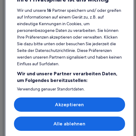
i
Cookies
Lindner Hotels in Wien
c
Wir und unsere
16
Partner speichern und/ oder greifen
Rechtliche Hinweise/Kontakt
h
Historische in Innere Stadt
auf Informationen auf einem Gerät zu, z.B. auf
t
eindeutige Kennungen in Cookies, um
Inhaltsrichtlinien und Melden von Inhalten
Wien Hotels
s
personenbezogene Daten zu verarbeiten. Sie können
g
Private Ferienhäuser in Wien
e
Ihre Präferenzen akzeptieren oder verwalten. Klicken
Hilfe
f
Hotels mit Sauna in Innere Stadt
Sie dazu bitte unten oder besuchen Sie jederzeit die
e
Hilfe
Seite der Datenschutzrichtlinie. Diese Präferenzen
Hotels mit Aussicht in Wien
h
werden unseren Partnern signalisiert und haben keinen
Flug stornieren
l
Hotels mit Casino in Wien
Einfluss auf Surfdaten.
t
Hotel- oder Ferienunterkunftsbuchung stornieren
.
Hostels in Wien
Wir und unsere Partner verarbeiten Daten,
“
Rückerstattungsdauer
Baumhäuser in Wien
um Folgendes bereitzustellen:
Expedia-Gutschein einlösen
Ferienwohnungen in Wien Hauptbahnhof
Verwendung genauer Standortdaten.
Endgeräteeigenschaften zur Identifikation aktiv abfragen.
Lgbtqia-Freundliche in Wien
Internationale Reisedokumente
Speichern von oder Zugriff auf Informationen auf einem
Akzeptieren
Endgerät. Personalisierte Werbung und Inhalte, Messung
5-Sterne-Hotels in Innere Stadt
von Werbeleistung und der Performance von Inhalten,
Zielgruppenforschung sowie Entwicklung und
Wohnungen in U-Bahn-Station Donaustadtbrücke
Verbesserung von Angeboten.
Alle ablehnen
A&O Hostels Hotels in Wien
© 2026 Expedia, Inc., ein Unternehmen der Expedia Group. Alle Rechte
Liste der Partner (Lieferanten)
vorbehalten. Expedia und das Expedia-Logo sind Handelsmarken oder
Luxus in Wien
eingetragene Handelsmarken von Expedia, Inc.