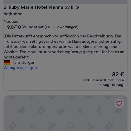
Ruby Marie Hotel Vienna by IHG
2. Ruby Marie Hotel Vienna by IHG
4.0-
Sterne-
Neubau
Unterkunft
9.0
9,0/10
Wunderbar
(1.008 Bewertungen)
von
„
„Die Unterkunft entsprach vollumfänglich der Beschreibung. Das
10,
D
Frühstück war sehr gut und es war im Haus ausgesprochen ruhig.
Wunderbar,
i
Jetzt bei den Rekordtemperaturen war die Klimatisierung eine
(1.008
e
Wohltat. Das Hotel ist sehr verkehrsgünstig gelegen. Uns hat es an
Bewertungen)
U
nichts gefehlt.“
n
Hans-Jürgen
t
Weniger anzeigen
e
Der
82 €
r
Preis
inkl. Steuern & Gebühren
k
beträgt
17. Aug.–18. Aug.
u
82 €
n
Novotel Wien Hauptbahnhof
f
t
e
n
t
s
p