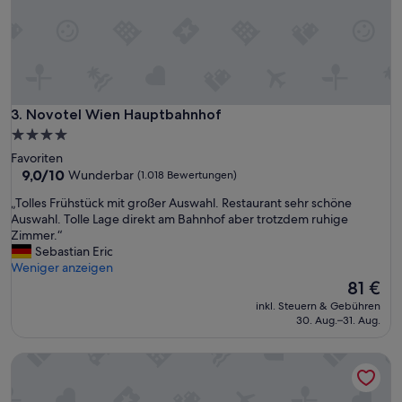
r
a
c
h
v
o
l
Novotel Wien Hauptbahnhof
3. Novotel Wien Hauptbahnhof
l
4.0-
u
Sterne-
Favoriten
m
Unterkunft
9.0
9,0/10
Wunderbar
(1.018 Bewertungen)
f
von
ä
„
„Tolles Frühstück mit großer Auswahl. Restaurant sehr schöne
10,
n
T
Auswahl. Tolle Lage direkt am Bahnhof aber trotzdem ruhige
Wunderbar,
g
o
Zimmer.“
(1.018
l
l
Sebastian Eric
Bewertungen)
i
l
Weniger anzeigen
c
e
Der
81 €
h
s
Preis
d
inkl. Steuern & Gebühren
F
beträgt
30. Aug.–31. Aug.
e
r
81 €
r
ü
B
Premier Inn Wien City Hauptbahnhof
h
e
s
s
t