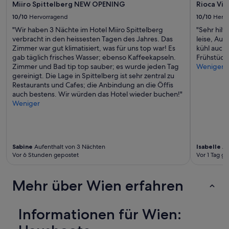
n
Miiro Spittelberg NEW OPENING
Rioca Vie
m
r
R
e
10/10
Hervorragend
10/10
Herv
t
e
r
r
"Wir haben 3 Nächte im Hotel Miiro Spittelberg
"Sehr hilf
k
W
o
verbracht in den heissesten Tagen des Jahres. Das
leise, Au
o
i
t
Zimmer war gut klimatisiert, was für uns top war! Es
kühl auch 
r
c
z
gab täglich frisches Wasser; ebenso Kaffeekapseln.
Frühstück
d
h
d
Zimmer und Bad tip top sauber; es wurde jeden Tag
Weniger
t
t
e
gereinigt. Die Lage in Spittelberg ist sehr zentral zu
e
i
m
Restaurants und Cafes; die Anbindung an die Öffis
m
g
r
auch bestens. Wir würden das Hotel wieder buchen!"
p
.
u
Weniger
e
F
h
r
r
i
a
ü
g
t
h
e
u
s
Z
Sabine
Aufenthalt von 3 Nächten
Isabelle
Au
r
t
Vor 6 Stunden gepostet
Vor 1 Tag g
i
e
ü
m
n
c
m
w
k
Mehr über Wien erfahren
e
a
s
r
r
a
.
d
u
Informationen für Wien:
“
i
s
e
w