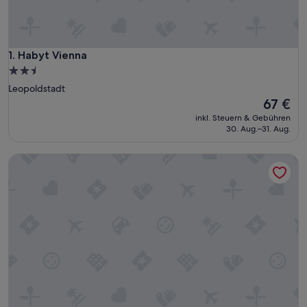
Habyt Vienna
1. Habyt Vienna
2.5-
Sterne-
Leopoldstadt
Unterkunft
Der
67 €
Preis
inkl. Steuern & Gebühren
beträgt
30. Aug.–31. Aug.
67 €
Ruby Marie Hotel Vienna by IHG