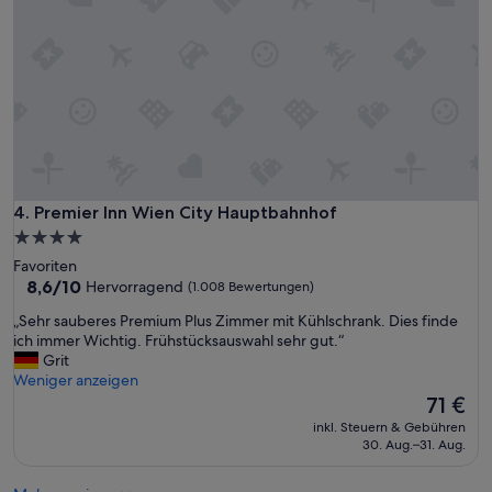
c
ü
h
c
r
k
e
m
i
i
b
t
u
g
n
r
g
o
.
ß
D
e
Premier Inn Wien City Hauptbahnhof
4. Premier Inn Wien City Hauptbahnhof
a
r
s
4.0-
A
F
Sterne-
Favoriten
u
r
Unterkunft
8.6
8,6/10
Hervorragend
(1.008 Bewertungen)
s
ü
von
w
h
„
„Sehr sauberes Premium Plus Zimmer mit Kühlschrank. Dies finde
10,
a
s
S
ich immer Wichtig. Frühstücksauswahl sehr gut.“
Hervorragend,
h
t
e
Grit
(1.008
l
ü
h
Weniger anzeigen
Bewertungen)
.
c
r
Der
71 €
R
k
s
Preis
e
inkl. Steuern & Gebühren
w
a
beträgt
30. Aug.–31. Aug.
s
a
u
71 €
t
r
b
a