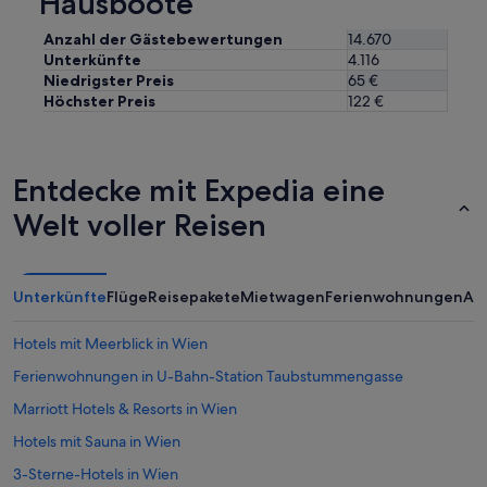
Hausboote
K
a
l
h
Anzahl der Gästebewertungen
14.670
i
l
Unterkünfte
4.116
m
s
Niedrigster Preis
65 €
a
e
Höchster Preis
122 €
t
h
i
r
s
g
i
u
Entdecke mit Expedia eine
e
t
r
.
Welt voller Reisen
u
“
n
g
e
Unterkünfte
Flüge
Reisepakete
Mietwagen
Ferienwohnungen
An
i
n
e
Hotels mit Meerblick in Wien
W
Ferienwohnungen in U-Bahn-Station Taubstummengasse
o
h
Marriott Hotels & Resorts in Wien
l
t
Hotels mit Sauna in Wien
a
3-Sterne-Hotels in Wien
t