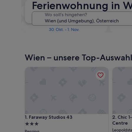
Ferienwohnung in 
In zwei Wochen
Wo soll’s hingehen?
21. Aug. - 23. Aug.
In drei Monaten
30. Okt. - 1. Nov.
Wien – unsere Top-Auswah
Faraway Studios 43
Chic 1-Be
Faraway Studios 43
Chic 1-Be
1. Faraway Studios 43
2. Chic 1
Centre
3.0-
Sterne-
Leopoldst
Penzing