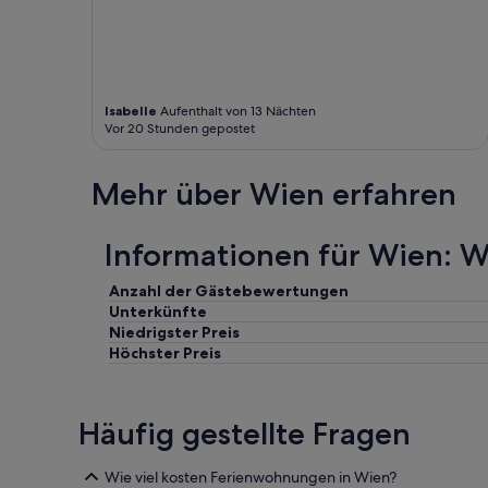
e
r
r
y
s
Isabelle
Aufenthalt von 13 Nächten
h
Vor 20 Stunden gepostet
o
p
i
Mehr über Wien erfahren
s
d
i
Informationen für Wien:
a
g
Anzahl der Gästebewertungen
o
Unterkünfte
n
a
Niedrigster Preis
l
Höchster Preis
l
y
o
Häufig gestellte Fragen
p
p
o
Wie viel kosten Ferienwohnungen in Wien?