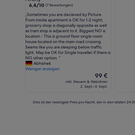
Unterkunft
6.4
6,4/10
(7 Bewertungen)
von
„
„Sometimes you are decieved by Picture.
10,
S
From inside apartment is OK for 1-2 night,
(7
o
grocerry shop is diagonally opposite as well
Bewertungen)
m
as tram stop is adjacent to it. Biggest NO is
e
location - This is ground floor single room
t
house located on the main road crossing.
i
Seems like you are sleeping below traffic
m
light. May be OK for Single traveller if there is
e
NO other option. “
s
Abhishek
y
Weniger anzeigen
o
Der
99 €
u
Preis
inkl. Steuern & Gebühren
a
beträgt
2. Sept.–3. Sept.
r
99 €
e
d
Dies
Dies ist der niedrigste Preis pro Nacht, der in den letzten 
e
ist
c
der
i
niedrigste
e
Preis
v
pro
e
Nacht,