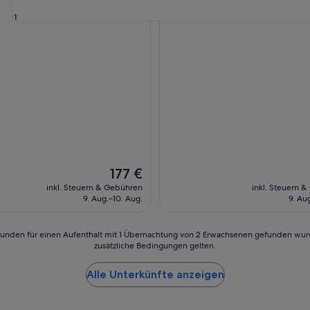
31
Der
177 €
Preis
inkl. Steuern & Gebühren
inkl. Steuern 
beträgt
9. Aug.–10. Aug.
9. Au
177 €
24 Stunden für einen Aufenthalt mit 1 Übernachtung von 2 Erwachsenen gefunden wu
zusätzliche Bedingungen gelten.
Alle Unterkünfte anzeigen