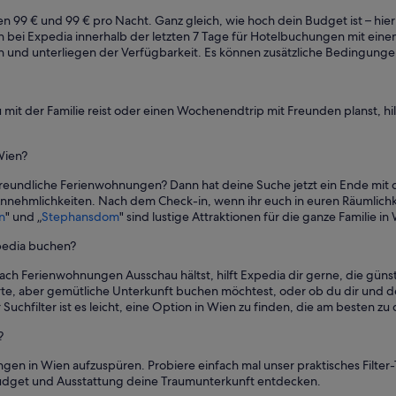
 99 € und 99 € pro Nacht. Ganz gleich, wie hoch dein Budget ist – hier
en bei Expedia innerhalb der letzten 7 Tage für Hotelbuchungen mit ei
n und unterliegen der Verfügbarkeit. Es können zusätzliche Bedingunge
it der Familie reist oder einen Wochenendtrip mit Freunden planst, hi
Wien?
nfreundliche Ferienwohnungen? Dann hat deine Suche jetzt ein Ende mi
nehmlichkeiten. Nach dem Check-in, wenn ihr euch in euren Räumlichkeit
n
" und „
Stephansdom
" sind lustige Attraktionen für die ganze Familie in
pedia buchen?
nach Ferienwohnungen Ausschau hältst, hilft Expedia dir gerne, die günst
erte, aber gemütliche Unterkunft buchen möchtest, oder ob du dir und 
uchfilter ist es leicht, eine Option in Wien zu finden, die am besten zu d
?
en in Wien aufzuspüren. Probiere einfach mal unser praktisches Filter-
 Budget und Ausstattung deine Traumunterkunft entdecken.