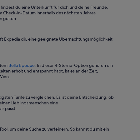
 findest du eine Unterkunft für dich und deine Freunde,
nem Check-in-Datum innerhalb des nächsten Jahres
n gelten.
lft Expedia dir, eine geeignete Übernachtungsmöglichkeit
t dem
Belle Epoque
. In dieser 4-Sterne-Option gehören ein
en erholt und entspannt habt, ist es an der Zeit,
 Wien.
igsten Tarife zu vergleichen. Es ist deine Entscheidung, ob
deinen Lieblingsmenschen eine
ir passt.
Tool, um deine Suche zu verfeinern. So kannst du mit ein