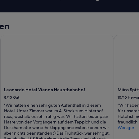
gen
Leonardo Hotel Vienna Hauptbahnhof
Miiro Spi
Leonardo Hotel Vienna Hauptbahnhof
Miiro Spi
8/10
Gut
10/10
Hervo
"Wir hatten einen sehr guten Aufenthalt in diesem
"Wir haben
Hotel. Unser Zimmer war im 4. Stock zum Hinterhof
für unsere
raus, weshalb es sehr ruhig war. Wir hatten leider paar
Hotel ist m
Haare von den Vorgängern auf dem Teppich und die
freundlich.
Duscharmatur war sehr klapprig ansonsten können wir
Weniger
aber nichts beanstanden :) Das Frühstück war sehr gut.
Sowohl die U&S Bahn als auch die Tram sind sehr gut