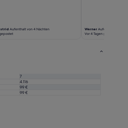
r
f
t
e
f
ü
strid
Aufenthalt von 4 Nächten
Werner
Aufenthalt von 2 N
gepostet
Vor 4 Tagen gepostet
r
k
n
“
7
4.116
99 €
99 €