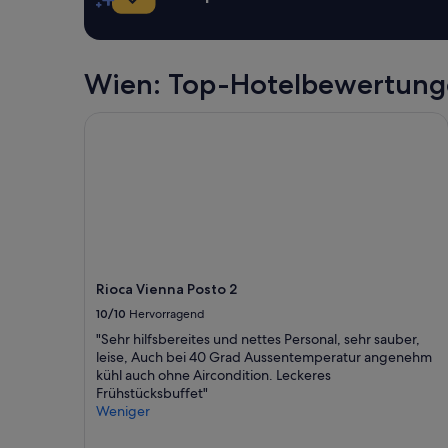
gelten.
t
m
e
n
Wien: Top-Hotelbewertun
t
i
Rioca Vienna Posto 2
s
O
K
f
o
r
1
-
2
n
Rioca Vienna Posto 2
i
10/10
Hervorragend
g
h
"Sehr hilfsbereites und nettes Personal, sehr sauber,
t
leise, Auch bei 40 Grad Aussentemperatur angenehm
,
kühl auch ohne Aircondition. Leckeres
g
Frühstücksbuffet"
r
Weniger
o
c