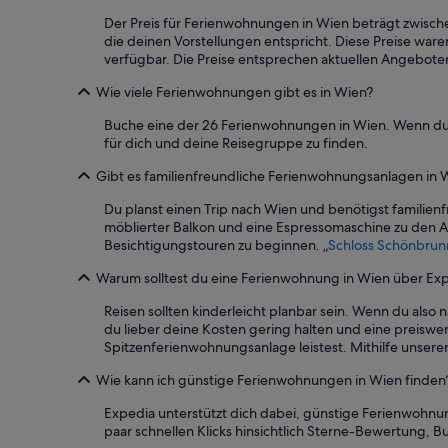
s
i
Der Preis für Ferienwohnungen in Wien beträgt zwischen
t
die deinen Vorstellungen entspricht. Diese Preise war
e
verfügbar. Die Preise entsprechen aktuellen Angebote
a
s
Wie viele Ferienwohnungen gibt es in Wien?
w
Buche eine der 26 Ferienwohnungen in Wien. Wenn du m
e
für dich und deine Reisegruppe zu finden.
l
l
Gibt es familienfreundliche Ferienwohnungsanlagen in 
a
s
Du planst einen Trip nach Wien und benötigst familie
t
möblierter Balkon und eine Espressomaschine zu den An
r
Besichtigungstouren zu beginnen. „
Schloss Schönbrun
a
m
Warum solltest du eine Ferienwohnung in Wien über Ex
s
t
Reisen sollten kinderleicht planbar sein. Wenn du also 
o
du lieber deine Kosten gering halten und eine preisw
p
Spitzenferienwohnungsanlage leistest. Mithilfe unserer S
i
s
Wie kann ich günstige Ferienwohnungen in Wien finden
a
Expedia unterstützt dich dabei, günstige Ferienwohnung
d
paar schnellen Klicks hinsichtlich Sterne-Bewertung,
j