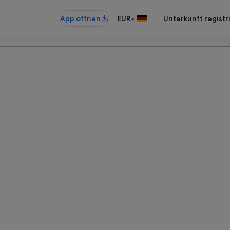
•
App öffnen
EUR
Unterkunft registr