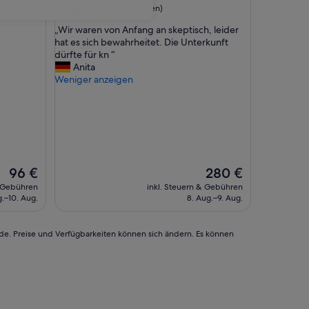
2.0
2,0/10
(2 Bewertungen)
von
„
„Wir waren von Anfang an skeptisch, leider
10,
W
hat es sich bewahrheitet. Die Unterkunft
(2
i
dürfte für kn “
Bewertungen)
r
Anita
w
Weniger anzeigen
a
r
e
n
v
o
n
Der
Der
96 €
280 €
A
Preis
Preis
& Gebühren
inkl. Steuern & Gebühren
n
beträgt
beträgt
g.–10. Aug.
8. Aug.–9. Aug.
f
96 €
280 €
a
n
rde. Preise und Verfügbarkeiten können sich ändern. Es können
g
a
n
s
k
e