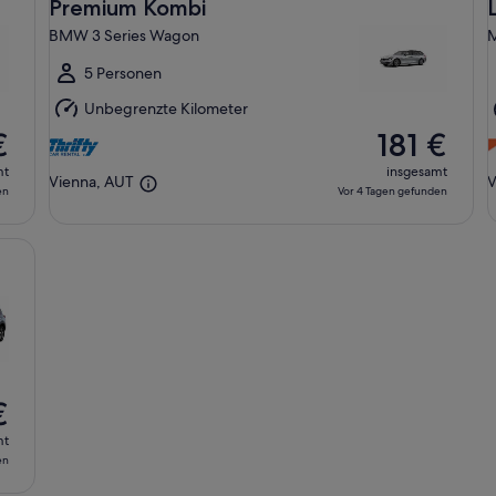
9.
9
Premium Kombi
Aug.
A
BMW 3 Series Wagon
M
bis
b
Mo.,
M
5 Personen
10.
1
Unbegrenzte Kilometer
Aug.
A
€
181 €
mt
insgesamt
Vienna, AUT
V
en
Vor 4 Tagen gefunden
€
mt
en