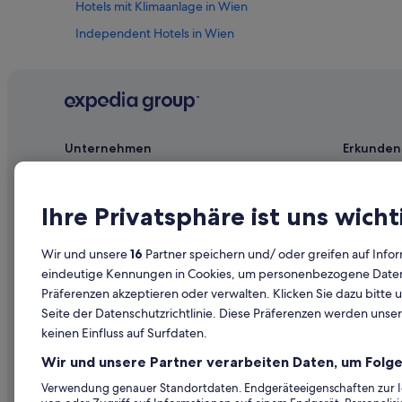
Hotels mit Klimaanlage in Wien
Independent Hotels in Wien
Golf in Innere Stadt
Haustierfreundliche in Innere Stadt
Hotels nahe Stephansplatz
Hotels mit Aussicht in Innere Stadt
Unternehmen
Erkunden
Hotels nahe Spanische Hofreitschule
Jobs
Reiseführer
Aparthotels in Wien
Unterkunft registrieren
Hotels in D
Ihre Privatsphäre ist uns wicht
Nachhaltige in Wien
Partnerschaften
Ferienwohn
Relais & Chateaux Hotels in Innere Stadt
Wir und unsere
16
Partner speichern und/ oder greifen auf Infor
Werbung
Städtereise
eindeutige Kennungen in Cookies, um personenbezogene Daten 
Hotels mit Kinderbetreuung in Innere Stadt
Präferenzen akzeptieren oder verwalten. Klicken Sie dazu bitte 
Affiliate Marketing
Innerdeutsc
Wien Hotels
Seite der Datenschutzrichtlinie. Diese Präferenzen werden unser
Presse
Mietwagen 
Hotels mit Wellnessbereich in Innere Stadt
keinen Einfluss auf Surfdaten.
Alle Unterku
Lindner Hotels in Wien
Wir und unsere Partner verarbeiten Daten, um Folge
Prämien mi
Nachhaltige in Innere Stadt
Verwendung genauer Standortdaten. Endgeräteeigenschaften zur Ide