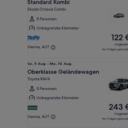
9.
Standard Kombi
Aug.
Skoda Octavia Combi
bis
Mo.,
5 Personen
10.
Unbegrenzte Kilometer
Aug.
122 
insgesa
Vienna, AUT
Vor 4 Tagen gefund
Oberklasse Geländewagen Toyota RAV4
So.,
So., 9. Aug. - Mo., 10. Aug.
9.
Oberklasse Geländewagen
Aug.
Toyota RAV4
bis
Mo.,
5 Personen
10.
Unbegrenzte Kilometer
Aug.
243 
insgesa
Vienna, AUT
Vor 4 Tagen gefund