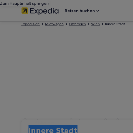
Zum Hauptinhalt springen
Reisen buchen
Expedia.de
Mietwagen
Österreich
Wien
Innere Stadt
Autovermietung in Inn
Abholort
Abholort
Innere Stadt