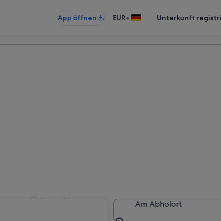
•
App öffnen
EUR
Unterkunft registr
ere Stadt
Am Abholort