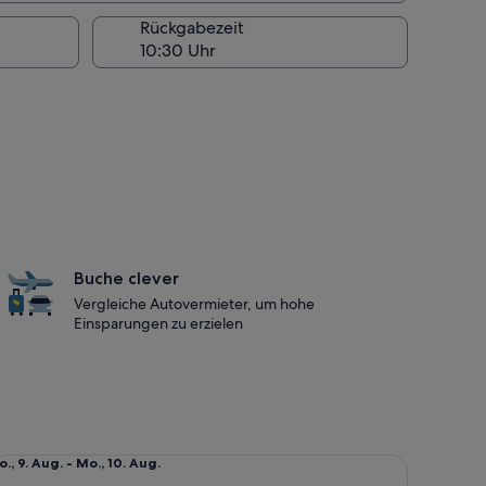
Rückgabezeit
Buche clever
Vergleiche Autovermieter, um hohe
Einsparungen zu erzielen
xus Kombi Mercedes E-Class SW
o.,
o., 9. Aug. - Mo., 10. Aug.