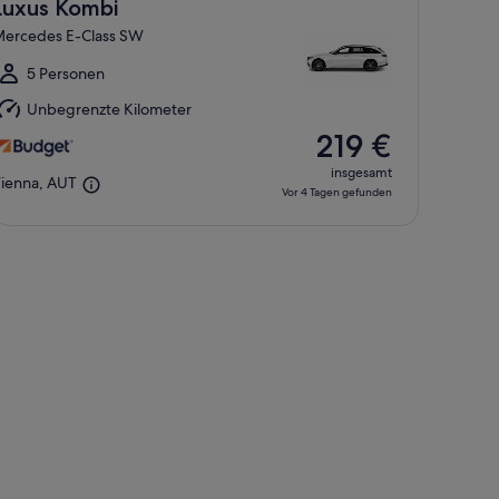
.
Luxus Kombi
ug.
ercedes E-Class SW
is
o.,
5 Personen
0.
Unbegrenzte Kilometer
ug.
219 €
insgesamt
ienna, AUT
Vor 4 Tagen gefunden