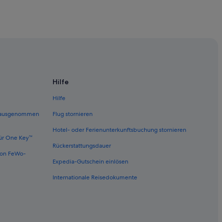
n
Hilfe
Hilfe
 (ausgenommen
Flug stornieren
Hotel- oder Ferienunterkunftsbuchung stornieren
tadt
ür One Key™
Rückerstattungsdauer
von FeWo-
Expedia-Gutschein einlösen
Internationale Reisedokumente