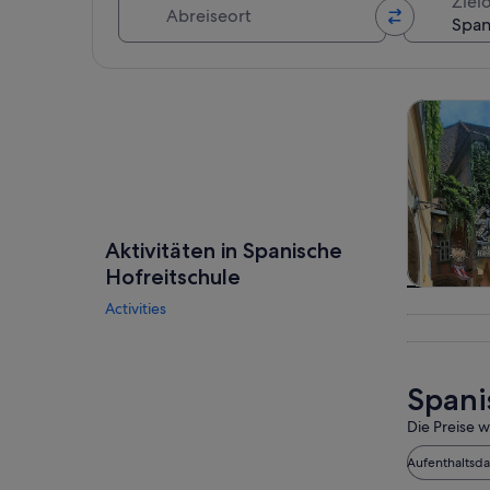
Abreiseort
Zielo
Karte erkunden
Touren un
Aktivitäten in Spanische
Hofreitschule
Touren
Activities
Tagesau
Spani
Die Preise w
Aufenthaltsd