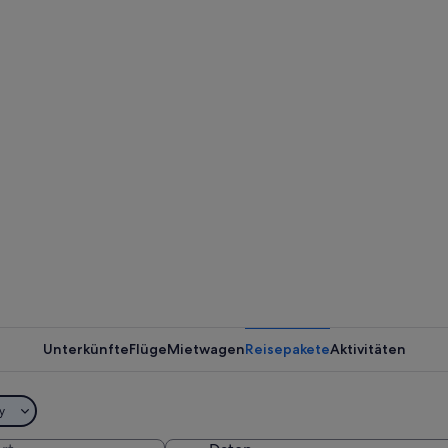
Unterkünfte
Flüge
Mietwagen
Reisepakete
Aktivitäten
y