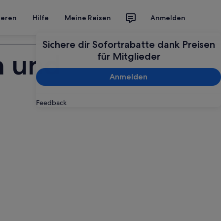
ieren
Hilfe
Meine Reisen
Anmelden
Deine Reise planen
Sichere dir Sofortrabatte dank Preisen
n und
für Mitglieder
Anmelden
Feedback