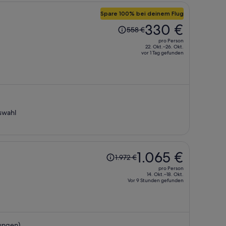
Spare 100% bei deinem Flug
Der
330 €
558 €
Preis
pro Person
betrug
22. Okt.–26. Okt.
vor 1 Tag gefunden
558 €,
jetzt
beträgt
er
330 €
pro
swahl
Person
Der
1.065 €
1.972 €
Preis
pro Person
betrug
14. Okt.–18. Okt.
Vor 9 Stunden gefunden
1.972 €,
jetzt
beträgt
er
ungen)