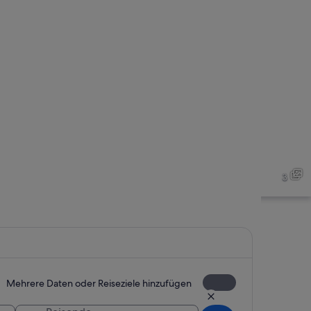
Ein Gebäude mit Bogenfenstern und 
3
Mehrere Daten oder Reiseziele hinzufügen
Eine Kutsche vor einer prachtvollen 