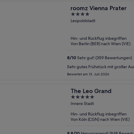
roomz Vienna Prater
4
out
Leopoldstadt
of
5
Hin- und Rückflug inbegriffen
Von Berlin (BER) nach Wien (VIE)
8
/
10
Sehr gut! (359 Bewertungen)
Sehr gutes Frühstück mit großer Au
Bewertet am 13. Juli 2026
The Leo Grand
5
out
Innere Stadt
of
Hin- und Rückflug inbegriffen
5
Von Köln (CGN) nach Wien (VIE)
9,8
/
10
Hervorragend! (848 Bewert