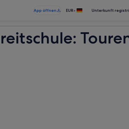
•
App öffnen
EUR
Unterkunft registr
reitschule: Toure