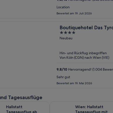
Location
Bewertet am 19. Juli 2026
Boutiquehotel Das Tyr
4
out
Neubau
of
5
Hin- und Rückflug inbegriffen
Von Köln (CGN) nach Wien (VIE)
9,8
/
10
Hervorragend! (1.004 Bewe
Sehr gut
Bewertet am 19. Mai 2026
und Tagesausflüge
Wird in einem neuen Tab geöf
Tagesausflug ab Wien (inkl. Boot)
Wien: Hallstatt Tagesausflug mit 
Hallstatt
Wien: Hallstatt
Tagesausflug ab
Tagesausflug mit