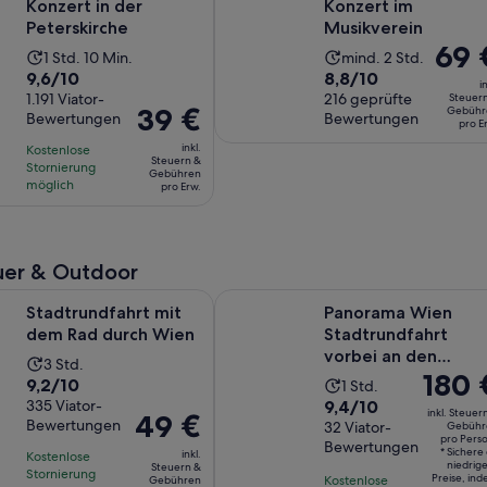
Konzert in der
Konzert im
Peterskirche
Musikverein
Der
69 
Die
Die
1 Std. 10 Min.
mind. 2 Std.
Preis
9.6
8.8
9,6/10
8,8/10
Aktivität
Aktivität
in
beträg
von
1.191 Viator-
von
216 geprüfte
Steuer
dauert
dauert
Der
39 €
Gebühr
69 €
Bewertungen
Bewertungen
10,
10,
1
2
pro E
Preis
pro
basierend
basierend
Stunde
Stunden
inkl.
Kostenlose
beträgt
Erw.
Steuern &
auf
auf
Stornierung
und
Gebühren
39 €
möglich
pro Erw.
1191
216
10
pro
Bewertungen.
Bewertungen.
Minuten
Erw.
er & Outdoor
Wird in einem neuen Tab geöff
fahrt mit dem Rad durch Wien
Panorama Wien Stadtrundfahrt vo
Stadtrundfahrt mit
Panorama Wien
dem Rad durch Wien
Stadtrundfahrt
vorbei an den
Die
3 Std.
Der
180 
berühmtesten
9.2
9,2/10
Die
Aktivität
1 Std.
Sehenswürdigkeite
Preis
9.4
von
335 Viator-
9,4/10
Aktivität
dauert
inkl. Steuer
Der
49 €
beträgt
Bewertungen
von
32 Viator-
10,
Gebühr
dauert
3
Preis
pro Pers
180 €
Bewertungen
10,
basierend
1 Stunde
Stunden
* Sichere 
inkl.
Kostenlose
beträgt
pro
niedrig
Steuern &
basierend
auf
Stornierung
Preise, in
Kostenlose
Gebühren