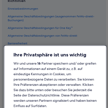
Richtlinien
Business in Wien
Einreisebestimmungen
Lgbtqia-Freundliche in Wien
Allgemeine Geschäftsbedingungen (ausgenommen FeWo-direkt-
B&B in Wien
Buchungen)
Hotels nahe Peterskirche
Allgemeine Geschäftsbedingungen für One Key™
Strand in Wien
Allgemeine Geschäftsbedingungen von FeWo-direkt
Haustierfreundliche in Innere Stadt
Barrierefreiheit
Lindner Hotels in Wien
Datenschutz
Pensionen in U-Bahn-Station Volkstheater
Ihre Privatsphäre ist uns wichtig
Cookies
Ferienwohnungen in U-Bahn-Station Burggasse - Stadthalle
Wir und unsere
16
Partner speichern und/ oder greifen
Rechtliche Hinweise/Kontakt
Hotels mit Whirlpool in Wien
auf Informationen auf einem Gerät zu, z.B. auf
eindeutige Kennungen in Cookies, um
Inhaltsrichtlinien und Melden von Inhalten
Hotels mit Meerblick in Wien
personenbezogene Daten zu verarbeiten. Sie können
Pensionen in Wien Hauptbahnhof
Ihre Präferenzen akzeptieren oder verwalten. Klicken
Hilfe
Pensionen in U-Bahn-Station Tscherttegasse
Sie dazu bitte unten oder besuchen Sie jederzeit die
Hilfe
Seite der Datenschutzrichtlinie. Diese Präferenzen
Independent Hotels in Wien
werden unseren Partnern signalisiert und haben keinen
Flug stornieren
Motel One Hotels in Wien
Einfluss auf Surfdaten.