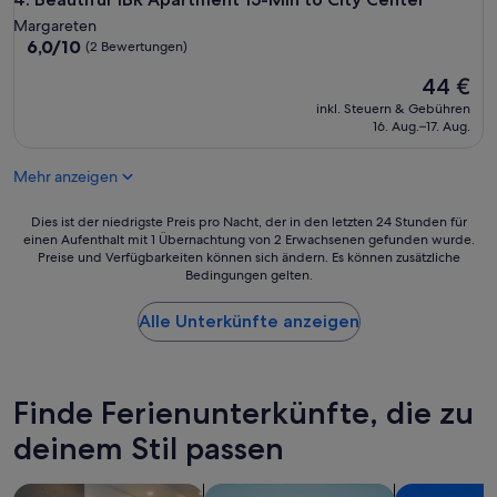
n
Margareten
d
6.0
6,0/10
(2 Bewertungen)
n
von
o
Der
44 €
10,
t
Preis
(2
inkl. Steuern & Gebühren
h
beträgt
Bewertungen)
16. Aug.–17. Aug.
a
44 €
v
i
Mehr anzeigen
n
g
Dies
Dies ist der niedrigste Preis pro Nacht, der in den letzten 24 Stunden für
i
einen Aufenthalt mit 1 Übernachtung von 2 Erwachsenen gefunden wurde.
ist
n
Preise und Verfügbarkeiten können sich ändern. Es können zusätzliche
der
t
Bedingungen gelten.
niedrigste
e
Preis
r
Alle Unterkünfte anzeigen
pro
n
Nacht,
e
der
t
in
(
den
Finde Ferienunterkünfte, die zu
w
letzten
i
deinem Stil passen
24 Stunden
f
für
i
einen
Suche nach Aparthotels
Suche nach Apartments
Nach Ferien
)