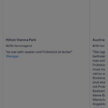
Hilton Vienna Park
Austria 
10/10
Hervorragend
8/10
Gut
"es war sehr sauber und Frühstück ist lecker"
"Die Lage 
Weniger
befindet 
man entsp
Frühstück 
muss man a
viel zu w
Rückenpro
sind eben
mit Probl
Badezimmer
kleine Ba
Menschen 
Angeblich