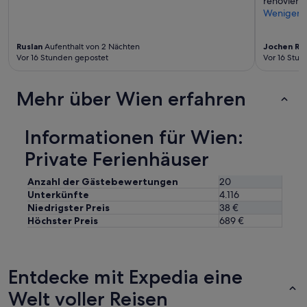
renoviert
Weniger
Ruslan
Aufenthalt von 2 Nächten
Jochen Ru
Vor 16 Stunden gepostet
Vor 16 Stu
Mehr über Wien erfahren
Informationen für Wien:
Private Ferienhäuser
Anzahl der Gästebewertungen
20
Unterkünfte
4.116
Niedrigster Preis
38 €
Höchster Preis
689 €
Entdecke mit Expedia eine
Welt voller Reisen