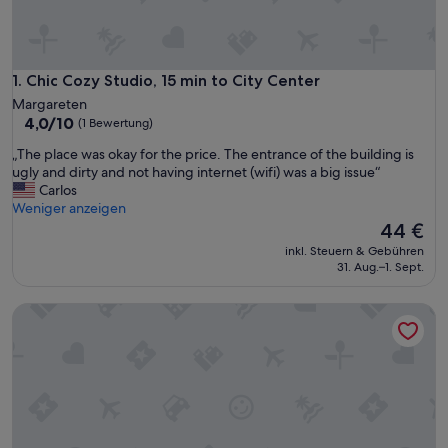
Chic Cozy Studio, 15 min to City Center
1. Chic Cozy Studio, 15 min to City Center
Margareten
4.0
4,0/10
(1 Bewertung)
von
„
„The place was okay for the price. The entrance of the building is
10,
T
ugly and dirty and not having internet (wifi) was a big issue“
(1
h
Carlos
Bewertung)
e
Weniger anzeigen
p
Der
44 €
l
Preis
inkl. Steuern & Gebühren
a
beträgt
31. Aug.–1. Sept.
c
44 €
e
Danube Apartments
w
a
s
o
k
a
y
f