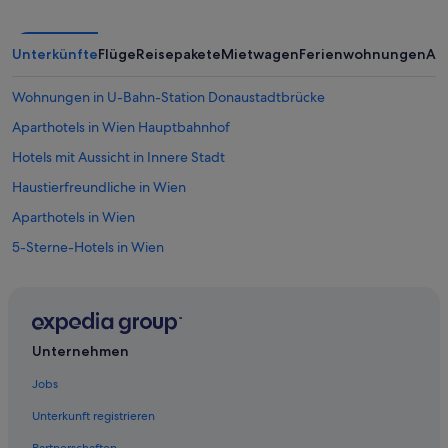
Unterkünfte
Flüge
Reisepakete
Mietwagen
Ferienwohnungen
An
Wohnungen in U-Bahn-Station Donaustadtbrücke
Aparthotels in Wien Hauptbahnhof
Hotels mit Aussicht in Innere Stadt
Haustierfreundliche in Wien
Aparthotels in Wien
5-Sterne-Hotels in Wien
Hotels nahe U-Bahn-Station Schottenring
Marriott Hotels & Resorts in Wien
Hotels mit Pool in Wien
Unternehmen
Nh Hotels in Wien
Jobs
B&B in Donauinsel
Unterkunft registrieren
Gasthöfe in Donauinsel
Partnerschaften