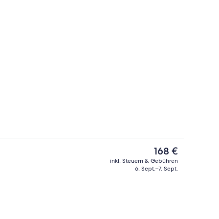
Bar (in der Unterkunft)
Der
168 €
aktuelle
inkl. Steuern & Gebühren
Preis
6. Sept.–7. Sept.
io
Suite (Nikolai) | Hochwertige Bettwa
beträgt
168 €.