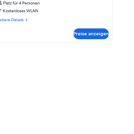
Platz für 4 Personen
Kostenloses WLAN
itere
itere Details
tails
r
Preise anzeigen
mmer