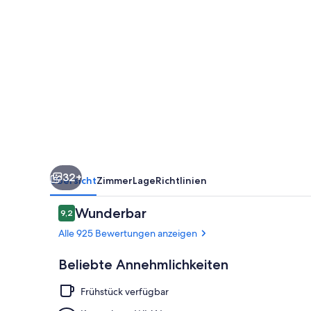
Limited
Edition
32+
Übersicht
Zimmer
Lage
Richtlinien
Bewertungen
Wunderbar
9,2
9,2 von 10.
Alle 925 Bewertungen anzeigen
Beliebte Annehmlichkeiten
Frühstück verfügbar