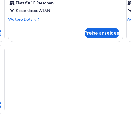
Platz für 10 Personen
Kostenloses WLAN
Weitere
We
Weitere Details
We
Details
De
für
fü
n
Preise anzeigen
Zimmer
Zi
rsafe, Schreibtisch, Verdunkelungsvorhänge
n