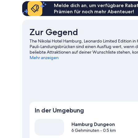
Melde dich an, um verfügbare Rabat
Prämien für noch mehr Abenteuer!
Zur Gegend
The Nikolai Hotel Hamburg, Leonardo Limited Edition in
Pauli-Landungsbrücken sind einen Ausflug wert, wenn 
beliebte Attraktionen auf deiner Wunschliste stehen, k
Tierpark Hagenbeck. Lust auf ein spannendes Event? Da
Mehr anzeigen
Locations: Elbphilharmonie und Volksparkstadion.
Zum R
In der Umgebung
Hamburg Dungeon
6 Gehminuten
- 0.5 km