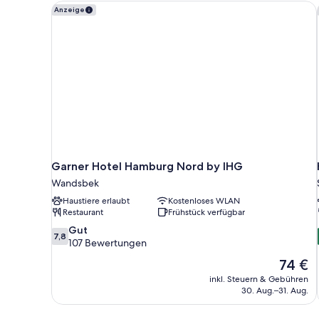
Garner Hotel Hamburg Nord by IHG
Anzeige
Garner Hotel Hamburg Nord by IHG
Wandsbek
Haustiere erlaubt
Kostenloses WLAN
Restaurant
Frühstück verfügbar
7.8
Gut
7,8
von
107 Bewertungen
10,
Der
74 €
Gut,
Preis
inkl. Steuern & Gebühren
107
beträgt
30. Aug.–31. Aug.
Bewertungen
74 €