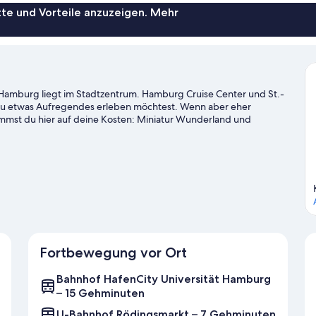
te und Vorteile anzuzeigen. Mehr
 Hamburg liegt im Stadtzentrum. Hamburg Cruise Center und St.-
du etwas Aufregendes erleben möchtest. Wenn aber eher
ommst du hier auf deine Kosten: Miniatur Wunderland und
nn schau doch mal in den Veranstaltungskalender dieser beiden
eiseführer für Hamburg
Fortbewegung vor Ort
Bahnhof HafenCity Universität Hamburg
– 15 Gehminuten
U-Bahnhof Rödingsmarkt – 7 Gehminuten