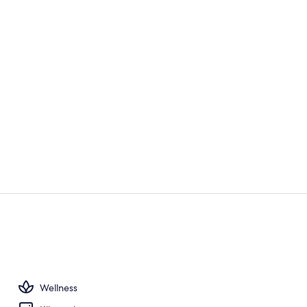
Restaurant
Terrasse/Pat
Wellness