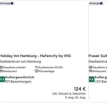
Holiday Inn Hamburg - Hafencity by IHG
Fraser Su
Anzeige
Anzeige
Holiday Inn Hamburg - Hafencity by IHG
Fraser Su
Stadtzentrum von Hamburg
Stadtzentr
Haustiere erlaubt
Kostenloses WLAN
Haustiere e
Restaurant
Klimaanlage
Restaurant
9.4
9.4
Außergewöhnlich
Außerg
9,4
9,4
von
von
971 Bewertungen
1.011 B
10,
10,
Der
124 €
Außergewöhnlich,
Außergewöh
Preis
inkl. Steuern & Gebühren
971
1.011
beträgt
9. Aug.–10. Aug.
Bewertungen
Bewertung
124 €