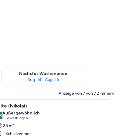
es Wochenende, Aug. 7 - Aug. 9.
Überprüfe die Verfügbarkeit für nächstes Wochenende, Aug. 1
Nächstes Wochenende
Aug. 14 - Aug. 16
Anzeige von 7 von 7 Zimmern
btisch und Blick ins Freie.
le
Ein Hotelzimmer mit Bett, Nachttisch, Lampe,
6
ite (Nikolai)
otos
Außergewöhnlich
ür
,0
10,0 von 10
(3
3 Bewertungen
uite
Bewertungen)
35 m²
ikolai)
1 Schlafzimmer