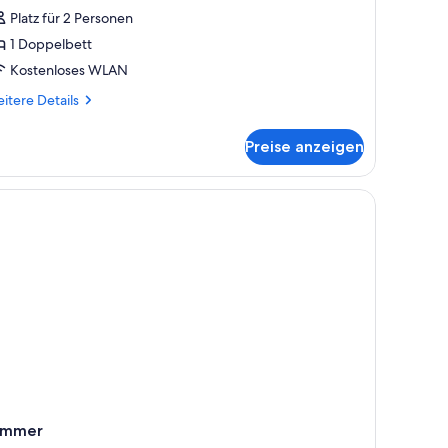
nzeigen
Platz für 2 Personen
1 Doppelbett
Kostenloses WLAN
itere
itere Details
tails
r
Preise anzeigen
ite
kolai)
leinen Tisch mit einer Flasche.
immer