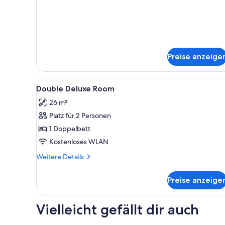
Zimmer
(Nikolai
Supreme)
Preise anzeige
Alle
Hochwertige Bettwaren, Zimme
4
Double Deluxe Room
Fotos
26 m²
für
Platz für 2 Personen
Double
Deluxe
1 Doppelbett
Room
Kostenloses WLAN
anzeigen
Weitere
Weitere Details
Details
für
Preise anzeige
Double
Deluxe
Room
Vielleicht gefällt dir auch