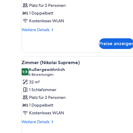
Boutique)
Platz für 2 Personen
anzeigen
1 Doppelbett
Kostenloses WLAN
Weitere
Weitere Details
Details
für
Preise anzeige
Zimmer
(Nikolai
Boutique)
Alle
Ein Hotelzimmer mit einem Bett
3
Zimmer (Nikolai Supreme)
Fotos
Außergewöhnlich
für
9,8
9,8 von 10
(6
6 Bewertungen
Zimmer
Bewertungen)
32 m²
(Nikolai
1 Schlafzimmer
Supreme)
Platz für 2 Personen
anzeigen
1 Doppelbett
Kostenloses WLAN
Weitere
Weitere Details
Details
für