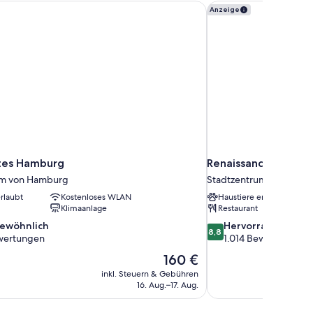
ites Hamburg
Renaissance Hambur
Anzeige
ites Hamburg
Renaissance Hambur
um von Hamburg
Stadtzentrum von Ham
rlaubt
Kostenloses WLAN
Haustiere erlaubt
Klimaanlage
Restaurant
8.8
ewöhnlich
Hervorragend
8,8
von
ewertungen
1.014 Bewertungen
10,
Der
160 €
nlich,
Hervorragend,
Preis
inkl. Steuern & Gebühren
1.014
beträgt
16. Aug.–17. Aug.
en
Bewertungen
160 €