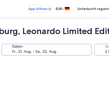
•
App öffnen
EUR
Unterkunft registr
burg, Leonardo Limited Edi
Daten
G