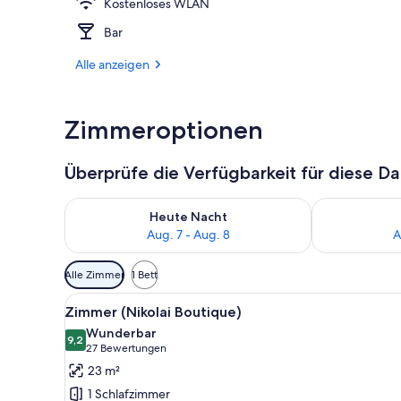
Kostenloses WLAN
Flur
Bar
Alle anzeigen
Zimmeroptionen
Überprüfe die Verfügbarkeit für diese D
Überprüfe die Verfügbarkeit für heute Nacht, Aug. 7
Überprüfe die
Heute Nacht
Aug. 7 - Aug. 8
A
Verfügbare
Alle Zimmer
1 Bett
Filter
Alle
Zimmer (Nikolai Boutique) | 
für
5
Zimmer (Nikolai Boutique)
Fotos
Zimmer
Wunderbar
für
9,2
9,2 von 10
(27
27 Bewertungen
Zimmer
Bewertungen)
23 m²
(Nikolai
1 Schlafzimmer