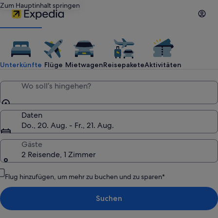
Zum Hauptinhalt springen
Reisen
mit
Unterkünfte
Flüge
Mietwagen
Reisepakete
Aktivitäten
Expedia:
Wo soll’s hingehen?
Hotels,
Daten
Do., 20. Aug. - Fr., 21. Aug.
günstige
Gäste
2 Reisende, 1 Zimmer
Flüge,
Flug hinzufügen, um mehr zu buchen und zu sparen*
Mietwagen,
Suchen