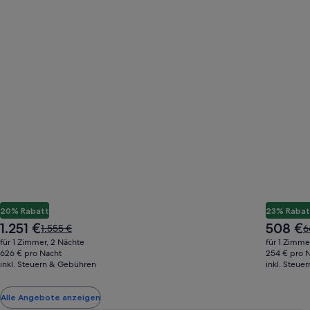
20% Rabatt
23% Rabat
Der
Der
1.251 €
508 €
Der
D
1.555 €
6
Preis
Preis
alte
a
für 1 Zimmer, 2 Nächte
für 1 Zimme
beträgt
beträgt
Preis
P
626 € pro Nacht
254 € pro 
1.251 €
508 €
inkl. Steuern & Gebühren
war
inkl. Steue
w
1.555 €,
6
siehe
s
Alle Angebote anzeigen
weitere
w