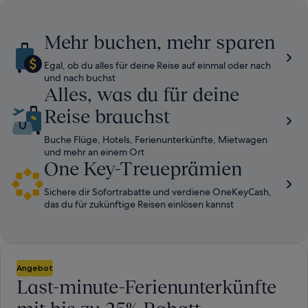
Informationen
I
zum
z
Standardpreis.
S
Mehr buchen, mehr sparen
Egal, ob du alles für deine Reise auf einmal oder nach
und nach buchst
Alles, was du für deine
Reise brauchst
Buche Flüge, Hotels, Ferienunterkünfte, Mietwagen
und mehr an einem Ort
One Key-Treueprämien
Sichere dir Sofortrabatte und verdiene OneKeyCash,
das du für zukünftige Reisen einlösen kannst
Angebot
Last-minute-Ferienunterkünfte