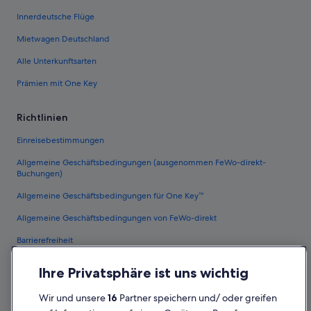
Innerdeutsche Flüge
Mietwagen Deutschland
Alle Unterkunftsarten
Prämien mit One Key
Richtlinien
Einreisebestimmungen
Allgemeine Geschäftsbedingungen (ausgenommen FeWo-direkt-
Buchungen)
Allgemeine Geschäftsbedingungen für One Key™
Allgemeine Geschäftsbedingungen von FeWo-direkt
Barrierefreiheit
Datenschutz
Ihre Privatsphäre ist uns wichtig
Cookies
Wir und unsere
16
Partner speichern und/ oder greifen
Rechtliche Hinweise/Kontakt