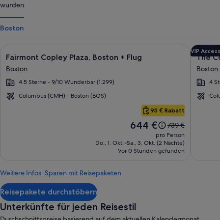
wurden.
Boston
Bildergalerie
Durch Klicken erhältst du weitere Informationen zu Fairmont 
Bilder
Durch Kl
VIP Acces
Fairmont Copley Plaza, Boston + Flug
The Co
für
für
Boston
Boston
Fairmont
The
4.5 Sterne - 9/10 Wunderbar (1.299)
4 S
Copley
Colon
Plaza,
Hotel
Columbus (CMH) - Boston (BOS)
Col
Boston
Back
Boston
95 € Rabatt
Bay
Der
644 €
Der
739 €
Preis
alte
pro Person
beträgt
Preis
Do., 1. Okt.–Sa., 3. Okt. (2 Nächte)
644 €.
Vor 0 Stunden gefunden
war
739 €,
siehe
Weitere Infos: Sparen mit Reisepaketen
weitere
Informationen
Reisepakete durchstöbern
zum
Standardpreis.
Unterkünfte für jeden Reisestil
Durchschnittspreise basierend auf dem aktuellen Kalendermonat