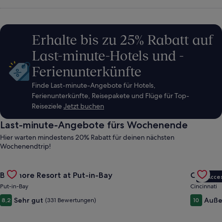
Aktivitäten
und
Erhalte bis zu 25% Rabatt auf
Last-minute-Hotels und -
Reisepaketen
Ferienunterkünfte
suchen
Finde Last-minute-Angebote für Hotels,
Ferienunterkünfte, Reisepakete und Flüge für Top-
Reiseziele
Jetzt buchen
Last-minute-Angebote fürs Wochenende
Hier warten mindestens 20% Rabatt für deinen nächsten
Wochenendtrip!
Gallery
Angebot für Bayshore Resort at Put-in-Bay ansehen
Gallery
Angebot 
Bayshore Resort at Put-in-Bay
Cincinnat
VIP Acce
Carousel
Carous
Put-in-Bay
Cincinnati
Sehr gut
Auße
8,2
(331 Bewertungen)
10