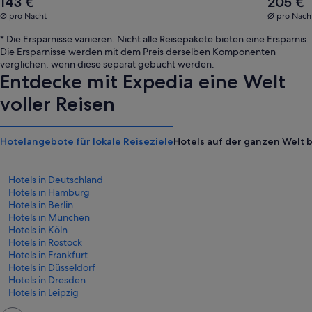
143 €
205 €
Durchschnittspreis
Durchschni
Ø pro Nacht
Ø pro Nach
pro
pro
Nacht
Nacht
* Die Ersparnisse variieren. Nicht alle Reisepakete bieten eine Ersparnis.
beträgt
beträgt
Die Ersparnisse werden mit dem Preis derselben Komponenten
143 €
205 €
verglichen, wenn diese separat gebucht werden.
Entdecke mit Expedia eine Welt
voller Reisen
Hotelangebote für lokale Reiseziele
Hotels auf der ganzen Welt 
Hotels in Deutschland
Hotels in Hamburg
Hotels in Berlin
Hotels in München
Hotels in Köln
Hotels in Rostock
Hotels in Frankfurt
Hotels in Düsseldorf
Hotels in Dresden
Hotels in Leipzig