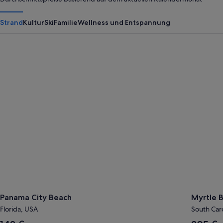
Strand
Kultur
Ski
Familie
Wellness und Entspannung
Panama City Beach
Myrtle B
Panama City Beach
Myrtle 
Florida, USA
South Car
Der
Der