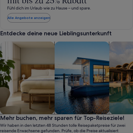
mit bis zu 25% Rabatt
Fühl dich im Urlaub wie zu Hause – und spare.
Alle Angebote anzeigen
Entdecke deine neue Lieblingsunterkunft
Suche nach Aparthotels
Suche nach Hausbooten
Suche nach
Aparthotel
Mehr buchen, mehr sparen für Top-Reiseziele!
Hausboot
Resort
Wir haben in den letzten 48 Stunden tolle Reisepaketpreise für zwei
reisende Erwachsene gefunden. Prüfe, ob die Preise aktualisiert