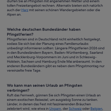
dürfen Sie an Pfingsten mit angenehmen Wetter und einem
tollen Freizeitangebot rechnen. Alternativ bieten sich natürlich
auch der
Harz
mit seinen schönen Wandergebieten oder die
Alpen an.
Welche deutschen Bundesländer haben
Pfingstferien?
Pfingstferien sind in Deutschland nicht einheitlich festgelegt,
sodass Sie sich bei der Planung eines Familienurlaubs
unbedingt informieren sollten: Längere Pfingstferien 2026 sind
in den Bundesländern Bayern, Baden-Württemberg, Saarland
und Mecklenburg-Vorpommern im Juni und in Schleswig-
Holstein, Sachsen und Hamburg Ende Mai anberaumt. In den
anderen Bundesländern gibt es neben dem Pfingstmontag nur
vereinzelte freie Tage.
Wo kann man seinen Urlaub an Pfingsten
verbringen?
Ruft das Fernweh, gönnen Sie sich Pfingsten einen Urlaub an
einem exotischen Reiseziel, um ausgiebig Sonne zu tanken.
Länder, in denen das Fest mit faszinierenden Bräuchen
zelebriert wird, wie etwa in
Ungarn
, der
Schweiz
oder
Belgien
,