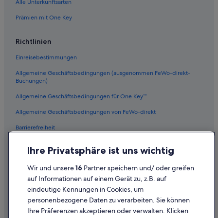
Alle Unterkunftsarten
Prämien mit One Key
Richtlinien
Einreisebestimmungen
Allgemeine Geschäftsbedingungen (ausgenommen FeWo-direkt-
Buchungen)
Allgemeine Geschäftsbedingungen für One Key™
Allgemeine Geschäftsbedingungen von FeWo-direkt
Barrierefreiheit
Datenschutz
Ihre Privatsphäre ist uns wichtig
Cookies
Wir und unsere
16
Partner speichern und/ oder greifen
Rechtliche Hinweise/Kontakt
auf Informationen auf einem Gerät zu, z.B. auf
eindeutige Kennungen in Cookies, um
Inhaltsrichtlinien und Melden von Inhalten
personenbezogene Daten zu verarbeiten. Sie können
Ihre Präferenzen akzeptieren oder verwalten. Klicken
Hilfe