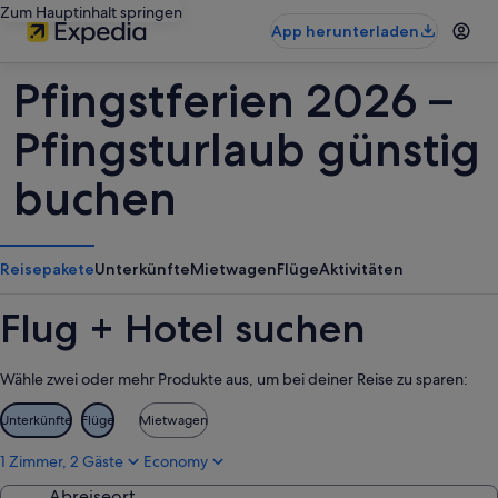
Zum Hauptinhalt springen
App herunterladen
Pfingstferien 2026 –
Pfingsturlaub günstig
buchen
Reisepakete
Unterkünfte
Mietwagen
Flüge
Aktivitäten
Flug + Hotel suchen
Wähle zwei oder mehr Produkte aus, um bei deiner Reise zu sparen:
Unterkünfte
Flüge
Mietwagen
1 Zimmer, 2 Gäste
Economy
Abreiseort