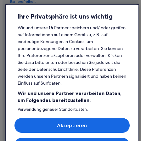
Barrierefreiheit
Datenschutz
Ihre Privatsphäre ist uns wichtig
Cookies
Wir und unsere
16
Partner speichern und/ oder greifen
Rechtliche Hinweise/Kontakt
auf Informationen auf einem Gerät zu, z.B. auf
eindeutige Kennungen in Cookies, um
Inhaltsrichtlinien und Melden von Inhalten
personenbezogene Daten zu verarbeiten. Sie können
Ihre Präferenzen akzeptieren oder verwalten. Klicken
Hilfe
Sie dazu bitte unten oder besuchen Sie jederzeit die
Hilfe
Seite der Datenschutzrichtlinie. Diese Präferenzen
werden unseren Partnern signalisiert und haben keinen
Flug stornieren
Einfluss auf Surfdaten.
Hotel- oder Ferienunterkunftsbuchung stornieren
Wir und unsere Partner verarbeiten Daten,
Rückerstattungsdauer
um Folgendes bereitzustellen:
Expedia-Gutschein einlösen
Verwendung genauer Standortdaten.
Endgeräteeigenschaften zur Identifikation aktiv abfragen.
Internationale Reisedokumente
Speichern von oder Zugriff auf Informationen auf einem
Akzeptieren
Endgerät. Personalisierte Werbung und Inhalte, Messung
von Werbeleistung und der Performance von Inhalten,
Zielgruppenforschung sowie Entwicklung und