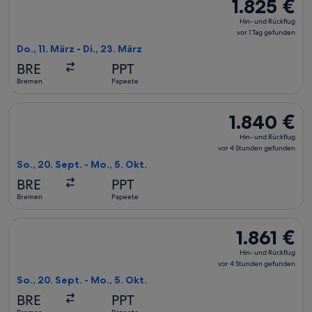
1.825 €
1.825 €
Hin-
Hin- und Rückflug
und
vor 1 Tag gefunden
Rückflug,
Do., 11. März - Di., 23. März
vor
BRE
PPT
1 Tag
Bremen
Papeete
gefunden
Flug mit Swiss International Air Lines auswählen, Abflug So.
1.840 €
1.840 €
Hin-
Hin- und Rückflug
und
vor 4 Stunden gefunden
Rückflug,
So., 20. Sept. - Mo., 5. Okt.
vor
BRE
PPT
4 Stunden
Bremen
Papeete
gefunden
Flug mit Swiss International Air Lines auswählen, Abflug So.
1.861 €
1.861 €
Hin-
Hin- und Rückflug
und
vor 4 Stunden gefunden
Rückflug,
So., 20. Sept. - Mo., 5. Okt.
vor
BRE
PPT
4 Stunden