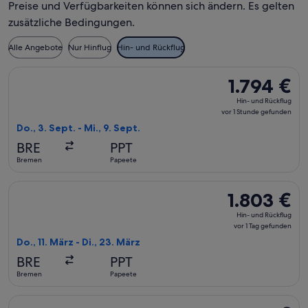
Preise und Verfügbarkeiten können sich ändern. Es gelten
zusätzliche Bedingungen.
Alle Angebote
Nur Hinflug
Hin- und Rückflug
Flug mit United auswählen, Abflug Do., 3. Sept. ab Bremen na
1.794 €
1.794 €
Hin-
Hin- und Rückflug
und
vor 1 Stunde gefunden
Rückflug,
Do., 3. Sept. - Mi., 9. Sept.
vor
BRE
PPT
1 Stunde
Bremen
Papeete
gefunden
Flug mit Lufthansa auswählen, Abflug Do., 11. März ab Bremen
1.803 €
1.803 €
Hin-
Hin- und Rückflug
und
vor 1 Tag gefunden
Rückflug,
Do., 11. März - Di., 23. März
vor
BRE
PPT
1 Tag
Bremen
Papeete
gefunden
Flug mit United auswählen, Abflug Do., 11. März ab Bremen na