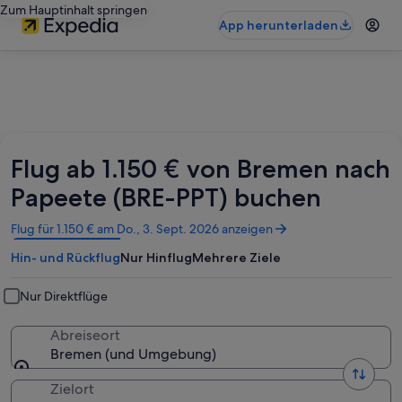
Zum Hauptinhalt springen
App herunterladen
Flug ab 1.150 € von Bremen nach
Papeete (BRE-PPT) buchen
Wird
Flug für 1.150 € am Do., 3. Sept. 2026 anzeigen
in
Hin- und Rückflug
Nur Hinflug
Mehrere Ziele
einem
neuen
Fenster
Nur Direktflüge
geöffnet
Abreiseort
Bremen (und Umgebung)
Zielort