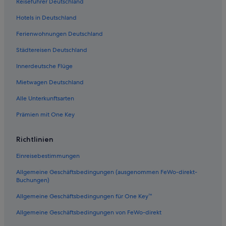
Reiseführer Deutschland
Ferienwohnungen in Papeete
Hotels in Deutschland
4-Sterne-Hotels in Papeete
Ferienwohnungen Deutschland
Faaa Hotels
Städtereisen Deutschland
Hotels mit Aussicht in Papeete
Innerdeutsche Flüge
Hotels mit Fitnessbereich in Papeete
Mietwagen Deutschland
Hotels mit WLAN in Papeete
Alle Unterkunftsarten
Strand in Papeete
Prämien mit One Key
Pensionen in Papeete
Richtlinien
Einreisebestimmungen
Allgemeine Geschäftsbedingungen (ausgenommen FeWo-direkt-
Buchungen)
Allgemeine Geschäftsbedingungen für One Key™
Allgemeine Geschäftsbedingungen von FeWo-direkt