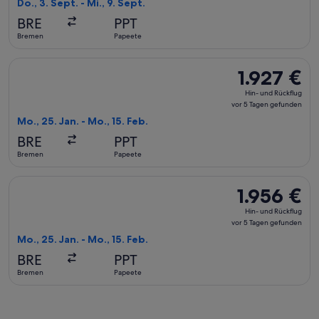
Do., 3. Sept. - Mi., 9. Sept.
vor
BRE
PPT
1 Stunde
Bremen
Papeete
gefunden
Flug mit Air France auswählen, Abflug Mo., 25. Jan. ab Brem
1.927 €
1.927 €
Hin-
Hin- und Rückflug
und
vor 5 Tagen gefunden
Rückflug,
Mo., 25. Jan. - Mo., 15. Feb.
vor
BRE
PPT
5 Tagen
Bremen
Papeete
gefunden
Flug mit KLM auswählen, Abflug Mo., 25. Jan. ab Bremen nach
1.956 €
1.956 €
Hin-
Hin- und Rückflug
und
vor 5 Tagen gefunden
Rückflug,
Mo., 25. Jan. - Mo., 15. Feb.
vor
BRE
PPT
5 Tagen
Bremen
Papeete
gefunden