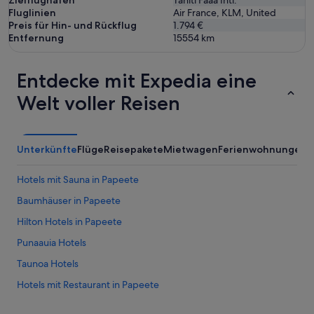
Zielflughafen
Tahiti Faaa Intl.
Fluglinien
Air France, KLM, United
Preis für Hin- und Rückflug
1.794 €
Entfernung
15554
km
Entdecke mit Expedia eine
Welt voller Reisen
Unterkünfte
Flüge
Reisepakete
Mietwagen
Ferienwohnungen
A
Hotels mit Sauna in Papeete
Baumhäuser in Papeete
Hilton Hotels in Papeete
Punaauia Hotels
Taunoa Hotels
Hotels mit Restaurant in Papeete
Romantische in Papeete