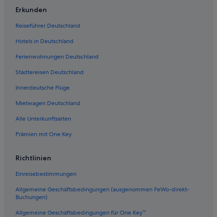
Hotels mit Meerblick in Papeete
Erkunden
Hotels mit WLAN in Papeete
Reiseführer Deutschland
Faaa Hotels
Hotels in Deutschland
Hostels in Papeete
Ferienwohnungen Deutschland
Hotels mit Sauna in Papeete
Städtereisen Deutschland
Arue Hotels
Innerdeutsche Flüge
Business in Papeete
Mietwagen Deutschland
Hotels mit Yoga in Papeete
Alle Unterkunftsarten
4-Sterne-Hotels in Papeete
Prämien mit One Key
Hotels mit Restaurant in Papeete
Richtlinien
Einreisebestimmungen
Allgemeine Geschäftsbedingungen (ausgenommen FeWo-direkt-
Buchungen)
Allgemeine Geschäftsbedingungen für One Key™