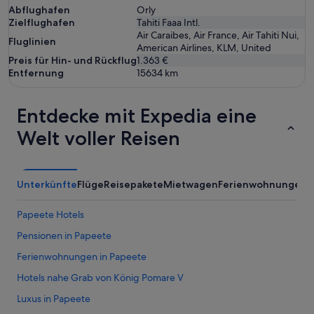
Abflughafen
Orly
Zielflughafen
Tahiti Faaa Intl.
Air Caraibes, Air France, Air Tahiti Nui,
Fluglinien
American Airlines, KLM, United
Preis für Hin- und Rückflug
1.363 €
Entfernung
15634
km
Entdecke mit Expedia eine
Welt voller Reisen
Unterkünfte
Flüge
Reisepakete
Mietwagen
Ferienwohnungen
A
Papeete Hotels
Pensionen in Papeete
Ferienwohnungen in Papeete
Hotels nahe Grab von König Pomare V
Luxus in Papeete