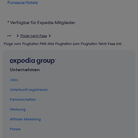
Punaauia Hotels
Romantische in Papeete
5-Sterne-Hotels in Papeete
* Verfügbar für Expedia-Mitglieder.
Taunoa Hotels
Flüge nach Faaa
3-Sterne-Hotels in Papeete
Flüge vom Flughafen PAR-Alle Flughäfen zum Flughafen Tahiti Faaa Intl.
Hotels mit Wellnessbereich in Papeete
Baumhäuser in Papeete
Hotels nahe Parc Bougainville
Unternehmen
Hotels mit Fitnessbereich in Papeete
Jobs
Accor Hotels in Papeete
Unterkunft registrieren
Hotels mit Klimaanlage in Papeete
Partnerschaften
Strand in Papeete
Werbung
Günstige in Papeete
Affiliate Marketing
Hilton Hotels in Papeete
Presse
Hotels mit Aussicht in Papeete