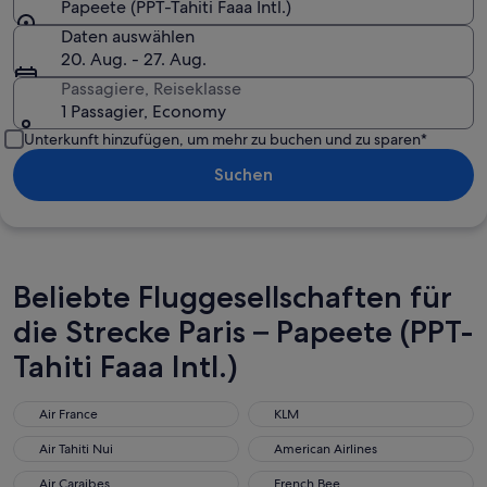
Papeete (PPT-Tahiti Faaa Intl.)
Daten auswählen
20. Aug. - 27. Aug.
Passagiere, Reiseklasse
1 Passagier, Economy
Unterkunft hinzufügen, um mehr zu buchen und zu sparen*
Suchen
Beliebte Fluggesellschaften für
die Strecke Paris – Papeete (PPT-
Tahiti Faaa Intl.)
Air France
KLM
Air France
KLM
Air Tahiti Nui
American Airlines
Air Tahiti Nui
American Airlines
Air Caraibes
French Bee
Air Caraibes
French Bee