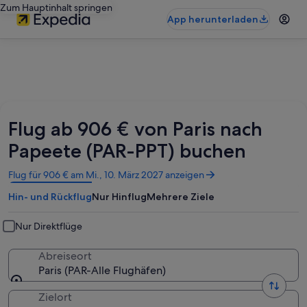
Zum Hauptinhalt springen
App herunterladen
Flug ab 906 € von Paris nach
Papeete (PAR-PPT) buchen
Wird
Flug für 906 € am Mi., 10. März 2027 anzeigen
in
Hin- und Rückflug
Nur Hinflug
Mehrere Ziele
einem
neuen
Fenster
Nur Direktflüge
geöffnet
Abreiseort
Paris (PAR-Alle Flughäfen)
Zielort