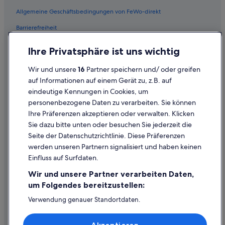
Allgemeine Geschäftsbedingungen von FeWo-direkt
Barrierefreiheit
Datenschutz
Ihre Privatsphäre ist uns wichtig
Cookies
Wir und unsere
16
Partner speichern und/ oder greifen
Rechtliche Hinweise/Kontakt
auf Informationen auf einem Gerät zu, z.B. auf
eindeutige Kennungen in Cookies, um
Inhaltsrichtlinien und Melden von Inhalten
personenbezogene Daten zu verarbeiten. Sie können
Ihre Präferenzen akzeptieren oder verwalten. Klicken
Hilfe
Sie dazu bitte unten oder besuchen Sie jederzeit die
Hilfe
Seite der Datenschutzrichtlinie. Diese Präferenzen
werden unseren Partnern signalisiert und haben keinen
Flug stornieren
Einfluss auf Surfdaten.
Hotel- oder Ferienunterkunftsbuchung stornieren
Wir und unsere Partner verarbeiten Daten,
Rückerstattungsdauer
um Folgendes bereitzustellen:
Expedia-Gutschein einlösen
Verwendung genauer Standortdaten.
Endgeräteeigenschaften zur Identifikation aktiv abfragen.
Internationale Reisedokumente
Speichern von oder Zugriff auf Informationen auf einem