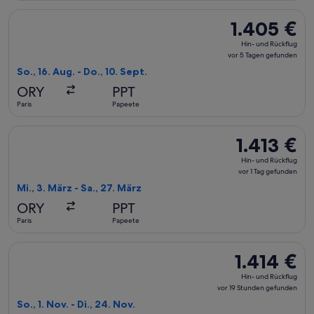
Flug mit Air Caraibes auswählen, Abflug So., 16. Aug. ab Par
1.405 €
1.405 €
Hin-
Hin- und Rückflug
und
vor 5 Tagen gefunden
Rückflug,
So., 16. Aug. - Do., 10. Sept.
vor
ORY
PPT
5 Tagen
Paris
Papeete
gefunden
Flug mit Air Caraibes auswählen, Abflug Mi., 3. März ab Paris
1.413 €
1.413 €
Hin-
Hin- und Rückflug
und
vor 1 Tag gefunden
Rückflug,
Mi., 3. März - Sa., 27. März
vor
ORY
PPT
1 Tag
Paris
Papeete
gefunden
Flug mit Air Caraibes auswählen, Abflug So., 1. Nov. ab Paris
1.414 €
1.414 €
Hin-
Hin- und Rückflug
und
vor 19 Stunden gefunden
Rückflug,
So., 1. Nov. - Di., 24. Nov.