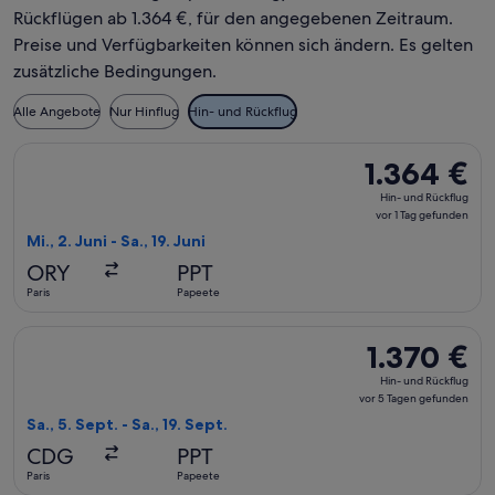
Rückflügen ab 1.364 €, für den angegebenen Zeitraum.
Preise und Verfügbarkeiten können sich ändern. Es gelten
zusätzliche Bedingungen.
Alle Angebote
Nur Hinflug
Hin- und Rückflug
Flug mit Air Caraibes auswählen, Abflug Mi., 2. Juni ab Paris
1.364 €
1.364 €
Hin-
Hin- und Rückflug
und
vor 1 Tag gefunden
Rückflug,
Mi., 2. Juni - Sa., 19. Juni
vor
ORY
PPT
1 Tag
Paris
Papeete
gefunden
Flug mit Condor auswählen, Abflug Sa., 5. Sept. ab Paris nac
1.370 €
1.370 €
Hin-
Hin- und Rückflug
und
vor 5 Tagen gefunden
Rückflug,
Sa., 5. Sept. - Sa., 19. Sept.
vor
CDG
PPT
5 Tagen
Paris
Papeete
gefunden