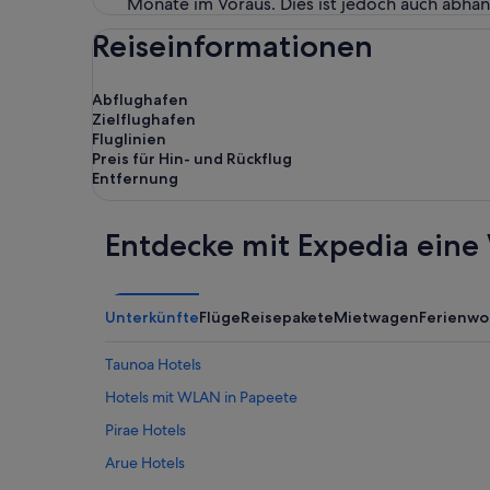
Monate im Voraus. Dies ist jedoch auch abhängi
Reiseinformationen
Abflughafen
Zielflughafen
Fluglinien
Preis für Hin- und Rückflug
Entfernung
Entdecke mit Expedia eine 
Unterkünfte
Flüge
Reisepakete
Mietwagen
Ferienw
Taunoa Hotels
Hotels mit WLAN in Papeete
Pirae Hotels
Arue Hotels