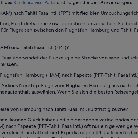
ch das
und folgen Sie den Anweisungen.
Kundenservice-Portal
M) nach Tahiti Faaa Intl. (PPT) mit flexiblen Umbuchungsrich
tion, Flugtickets ohne Zusatzgebühren umzubuchen. Sie bezah
ür Flugreisen zwischen den Flughäfen Hamburg und Tahiti Faaa 
M) und Tahiti Faaa Intl. (PPT)?
Faaa überwindet das Flugzeug eine Strecke von sage und sch
nkissen.
 Flughafen Hamburg (HAM) nach Papeete (PPT-Tahiti Faaa Intl.
Airlines Nonstop-Flüge vom Flughafen Hamburg aus nach Tahit
enaufenthalt auswählen. Wenn Sie sich die besten Reiseangebo
ise von Hamburg nach Tahiti Faaa Intl. kurzfristig buche?
 planen, können Glück haben und ein besonders verlockendes A
) nach Papeete (PPT-Tahiti Faaa Intl.) oft nur einige weni
 vergleicht und aktualisiert Expedia regelmäßig alle verfügba