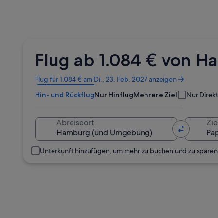
Flug ab 1.084 € von 
Wird
Flug für 1.084 € am Di., 23. Feb. 2027 anzeigen
in
Hin- und Rückflug
Nur Hinflug
Mehrere Ziele
Nur Direk
einem
neuen
Fenster
Abreiseort
Zie
geöffnet
Unterkunft hinzufügen, um mehr zu buchen und zu sparen