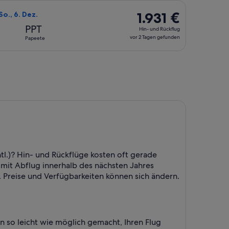
vor
v., mit einem Preis von 1.854 €. vor 3 Tagen gefunden.
wählen, Abflug Mo., 23. Nov. ab Hamburg nach Papeete, Rückfl
2 Tagen
1.931 €
1.931 €
So., 6. Dez.
gefunden
Hin-
PPT
Hin- und Rückflug
und
vor 2 Tagen gefunden
Papeete
Rückflug,
vor
2 Tagen
gefunden
tl.)? Hin- und Rückflüge kosten oft gerade
e mit Abflug innerhalb des nächsten Jahres
. Preise und Verfügbarkeiten können sich ändern.
 so leicht wie möglich gemacht, Ihren Flug