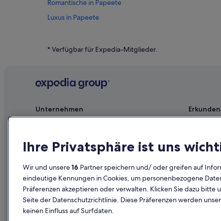
Romantische in Papeete
Luxus in Papeete
Günstige in Papeete
Baumhäuser in Papeete
* Verfügbar für Expedia-Mitglieder.
Hotels nahe Parc Bougainville
Accor Hotels in Papeete
Hotels mit Wellnessbereich in Papeete
Strand in Papeete
Unternehmen
Erkunden
Business in Papeete
Jobs
Reiseführer
Hotels mit Meerblick in Papeete
Unterkunft registrieren
Hotels in D
Ihre Privatsphäre ist uns wicht
Punaauia Hotels
Partnerschaften
Ferienwohn
Wir und unsere
16
Partner speichern und/ oder greifen auf Infor
Werbung
Städtereise
eindeutige Kennungen in Cookies, um personenbezogene Daten 
Präferenzen akzeptieren oder verwalten. Klicken Sie dazu bitte 
Affiliate Marketing
Innerdeutsc
Seite der Datenschutzrichtlinie. Diese Präferenzen werden unser
Presse
Mietwagen 
keinen Einfluss auf Surfdaten.
Alle Unterku