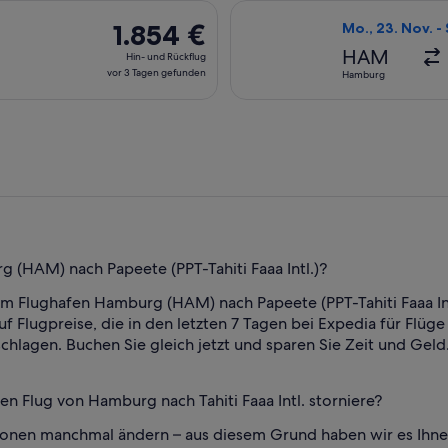
vor
g Mi., 11. Nov. ab Hamburg nach Papeete, Rückflug Mi., 25. No
Flug mit KLM aus
3 Tagen
1.854 €
1.854 €
Mo., 23. Nov. - 
gefunden
Hin-
HAM
Hin- und Rückflug
und
vor 3 Tagen gefunden
Hamburg
Rückflug,
vor
3 Tagen
gefunden
g (HAM) nach Papeete (PPT-Tahiti Faaa Intl.)?
 vom Flughafen Hamburg (HAM) nach Papeete (PPT-Tahiti Faaa In
uf Flugpreise, die in den letzten 7 Tagen bei Expedia für Flüg
chlagen. Buchen Sie gleich jetzt und sparen Sie Zeit und Geld
n Flug von Hamburg nach Tahiti Faaa Intl. storniere?
tionen manchmal ändern – aus diesem Grund haben wir es Ihnen