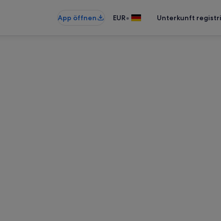
•
App öffnen
EUR
Unterkunft registr