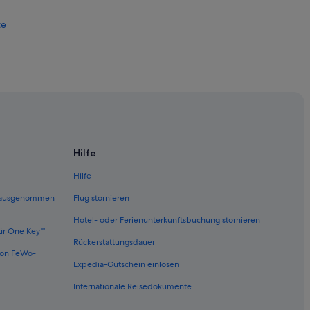
te
Hilfe
Hilfe
 (ausgenommen
Flug stornieren
Hotel- oder Ferienunterkunftsbuchung stornieren
ür One Key™
Rückerstattungsdauer
von FeWo-
Expedia-Gutschein einlösen
Internationale Reisedokumente