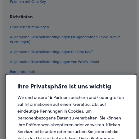
Prämien mit One Key
Richtlinien
Einreisebestimmungen
Allgemeine Geschäftsbedingungen (ausgenommen FeWo-direkt-
Buchungen)
Allgemeine Geschäftsbedingungen für One Key™
Allgemeine Geschäftsbedingungen von FeWo-direkt
Barrierefreiheit
Datenschutz
Ihre Privatsphäre ist uns wichtig
Cookies
Wir und unsere
16
Partner speichern und/ oder greifen
Rechtliche Hinweise/Kontakt
auf Informationen auf einem Gerät zu, z.B. auf
eindeutige Kennungen in Cookies, um
Inhaltsrichtlinien und Melden von Inhalten
personenbezogene Daten zu verarbeiten. Sie können
Ihre Präferenzen akzeptieren oder verwalten. Klicken
Hilfe
Sie dazu bitte unten oder besuchen Sie jederzeit die
Hilfe
Seite der Datenschutzrichtlinie. Diese Präferenzen