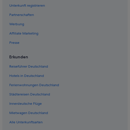
Hotels mit Klimaanlage in Papeete
Unterkunft registrieren
Hotels mit Sauna in Papeete
Partnerschaften
Hotels mit WLAN in Papeete
Werbung
Hotels mit Fitnessbereich in Papeete
Affiliate Marketing
Faaa Hotels
Presse
Hostels in Papeete
Accor Hotels in Papeete
Erkunden
Pensionen in Papeete
Reiseführer Deutschland
Hotels in Deutschland
Ferienwohnungen Deutschland
Städtereisen Deutschland
Innerdeutsche Flüge
Mietwagen Deutschland
Alle Unterkunftsarten