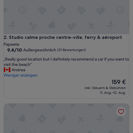
t
o
w
o
r
k
w
Studio calme proche centre-ville, ferry & aéroport
2. Studio calme proche centre-ville, ferry & aéroport
i
Papeete
t
9.4
9,4/10
Außergewöhnlich
(31 Bewertungen)
h
von
!
„
„Really good location but I definitely recommend a car if you want to
10,
!
R
visit the beach“
Außergewöhnlich,
S
e
Andrea
(31
u
a
Weniger anzeigen
Bewertungen)
p
l
Der
159 €
e
l
Preis
inkl. Steuern & Gebühren
r
y
beträgt
11. Aug.–12. Aug.
h
g
159 €
e
o
Prestige Lodging Papeete
l
o
p
d
f
l
u
o
l
c
w