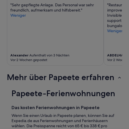
“
c
"Sehr gepflegte Anlage. Das Personal war sehr
"Restaurant
o
freundlich, aufmerksam und hilfsbereit."
improvement!
n
Weniger
Invisible m
v
support Ons
e
bungalow"
n
Weniger
i
e
n
t
Alexander
Aufenthalt von 3 Nächten
ABDELHAFI
a
Vor 2 Wochen gepostet
Vor 2 Wochen
n
d
c
Mehr über Papeete erfahren
l
o
s
Papeete-Ferienwohnungen
e
t
o
Das kosten Ferienwohnungen in Papeete
a
l
Wenn Sie einen Urlaub in Papeete planen, können Sie auf
l
Expedia.de aus Ferienwohnungen und Ferienhäusern
s
wählen. Die Preisspanne reicht von 65 € bis 338 € pro
h