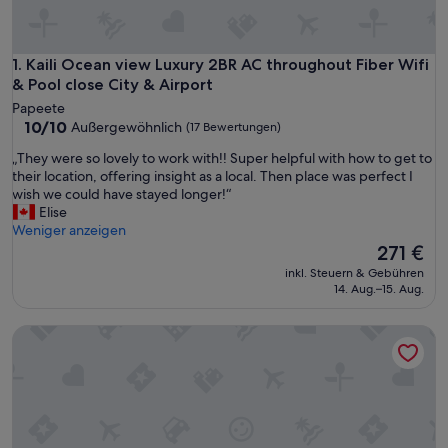
Kaili Ocean view Luxury 2BR AC throughout Fiber Wifi & Pool
1. Kaili Ocean view Luxury 2BR AC throughout Fiber Wifi
& Pool close City & Airport
Papeete
10.0
10/10
Außergewöhnlich
(17 Bewertungen)
von
„
„They were so lovely to work with!! Super helpful with how to get to
10,
T
their location, offering insight as a local. Then place was perfect I
Außergewöhnlich,
h
wish we could have stayed longer!“
(17
e
Elise
Bewertungen)
y
Weniger anzeigen
w
Der
271 €
e
Preis
inkl. Steuern & Gebühren
r
beträgt
14. Aug.–15. Aug.
e
271 €
s
Studio calme proche centre-ville, ferry & aéroport
o
l
o
v
e
l
y