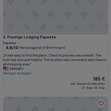
a
i
t
t
i
h
o
h
n
o
b
w
u
t
t
o
I
Prestige Lodging Papeete
3. Prestige Lodging Papeete
g
d
Papeete
e
e
8.8
8,8/10
Hervorragend
(5 Bewertungen)
t
f
von
t
i
„
„It was easy to find the place. Check in process was smooth. The
10,
o
n
I
host was nice and helpful. The location was convenient and close to
Hervorragend,
t
i
t
all shopping area.“
(5
h
t
w
MINAKO
Bewertungen)
e
e
a
Weniger anzeigen
i
l
s
Der
185 €
r
y
e
Preis
inkl. Steuern & Gebühren
l
r
a
beträgt
21. Aug.–22. Aug.
o
e
s
185 €
c
c
y
a
Apartment Papeete-Airport, Parking, wifi, AC,Pool
o
t
t
m
o
i
m
f