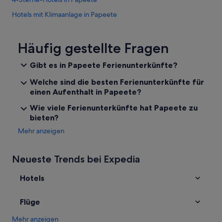
Hotels mit Klimaanlage in Papeete
Arue Hotels
Hotels mit Yoga in Papeete
Häufig gestellte Fragen
Hotels nahe Grab von König Pomare V
Gibt es in Papeete Ferienunterkünfte?
Accor Hotels in Papeete
Welche sind die besten Ferienunterkünfte für
Taunoa Hotels
einen Aufenthalt in Papeete?
Luxus in Papeete
Wie viele Ferienunterkünfte hat Papeete zu
bieten?
5-Sterne-Hotels in Papeete
Mehr anzeigen
3-Sterne-Hotels in Papeete
Ferienwohnungen in Papeete
Neueste Trends bei Expedia
Business in Papeete
Hotels
Hotels mit Sauna in Papeete
Romantische in Papeete
Flüge
Hotels mit Aussicht in Papeete
Mehr anzeigen