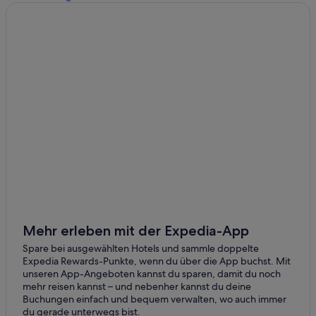
Hotels nahe Parc Bougainville
Baumhäuser in Papeete
Hotels mit Meerblick in Papeete
Hotels mit Fitnessbereich in Papeete
Günstige in Papeete
Hotels mit Restaurant in Papeete
Strand in Papeete
Hilton Hotels in Papeete
Faaa Hotels
Papeete Hotels
Mehr erleben mit der Expedia-App
Spare bei ausgewählten Hotels und sammle doppelte
Expedia Rewards-Punkte, wenn du über die App buchst. Mit
unseren App-Angeboten kannst du sparen, damit du noch
mehr reisen kannst – und nebenher kannst du deine
Buchungen einfach und bequem verwalten, wo auch immer
du gerade unterwegs bist.