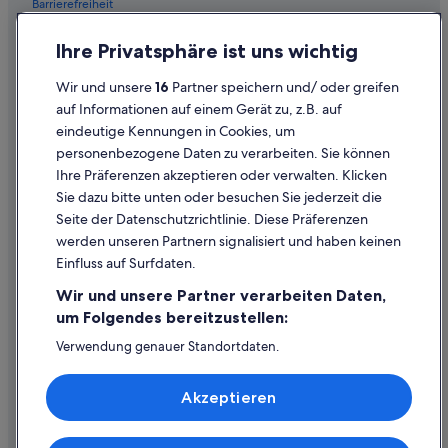
Barrierefreiheit
Datenschutz
Ihre Privatsphäre ist uns wichtig
Cookies
Wir und unsere
16
Partner speichern und/ oder greifen
Rechtliche Hinweise/Kontakt
auf Informationen auf einem Gerät zu, z.B. auf
eindeutige Kennungen in Cookies, um
Inhaltsrichtlinien und Melden von Inhalten
personenbezogene Daten zu verarbeiten. Sie können
Ihre Präferenzen akzeptieren oder verwalten. Klicken
Hilfe
Sie dazu bitte unten oder besuchen Sie jederzeit die
Hilfe
Seite der Datenschutzrichtlinie. Diese Präferenzen
werden unseren Partnern signalisiert und haben keinen
Flug stornieren
Einfluss auf Surfdaten.
Hotel- oder Ferienunterkunftsbuchung stornieren
Wir und unsere Partner verarbeiten Daten,
Rückerstattungsdauer
um Folgendes bereitzustellen:
Expedia-Gutschein einlösen
Verwendung genauer Standortdaten.
Endgeräteeigenschaften zur Identifikation aktiv abfragen.
Internationale Reisedokumente
Speichern von oder Zugriff auf Informationen auf einem
Akzeptieren
Endgerät. Personalisierte Werbung und Inhalte, Messung
von Werbeleistung und der Performance von Inhalten,
Zielgruppenforschung sowie Entwicklung und