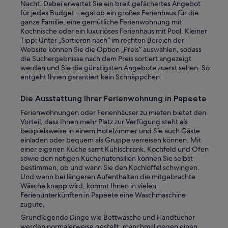
Nacht. Dabei erwartet Sie ein breit gefächertes Angebot
o
für jedes Budget – egal ob ein großes Ferienhaus für die
p
ganze Familie, eine gemütliche Ferienwohnung mit
p
Kochnische oder ein luxuriöses Ferienhaus mit Pool. Kleiner
i
Tipp: Unter „Sortieren nach“ im rechten Bereich der
n
Website können Sie die Option „Preis“ auswählen, sodass
g
die Suchergebnisse nach dem Preis sortiert angezeigt
a
werden und Sie die günstigsten Angebote zuerst sehen. So
r
entgeht Ihnen garantiert kein Schnäppchen.
e
a
Die Ausstattung Ihrer Ferienwohnung in Papeete
.
“
Ferienwohnungen oder Ferienhäuser zu mieten bietet den
Vorteil, dass Ihnen mehr Platz zur Verfügung steht als
beispielsweise in einem Hotelzimmer und Sie auch Gäste
einladen oder bequem als Gruppe verreisen können. Mit
einer eigenen Küche samt Kühlschrank, Kochfeld und Ofen
sowie den nötigen Küchenutensilien können Sie selbst
bestimmen, ob und wann Sie den Kochlöffel schwingen.
Und wenn bei längeren Aufenthalten die mitgebrachte
Wäsche knapp wird, kommt Ihnen in vielen
Ferienunterkünften in Papeete eine Waschmaschine
zugute.
Grundlegende Dinge wie Bettwäsche und Handtücher
werden normalerweise gestellt, manchmal gegen einen