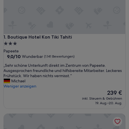
Boutique Hotel Kon Tiki Tahiti
1. Boutique Hotel Kon Tiki Tahiti
3.0-
Sterne-
Papeete
Unterkunft
9.0
9,0/10
Wunderbar
(1.141 Bewertungen)
von
„
„Sehr schöne Unterkunft direkt im Zentrum von Papeete.
10,
S
Ausgesprochen freundliche und hilfsbereite Mitarbeiter. Leckeres
Wunderbar,
e
Frühstück. Wir haben nichts vermisst.“
(1.141
h
Michael
Bewertungen)
r
Weniger anzeigen
s
Der
239 €
c
Preis
inkl. Steuern & Gebühren
h
beträgt
19. Aug.–20. Aug.
ö
239 €
n
Maitai Express Tahiti
e
U
n