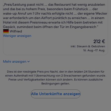
von
n
s
„
t
„Preis/Leistung passt nicht … das Restaurant hat wenig anzubieten
10,
f
:
P
a
und das bei zu hohem Preis, besonders beim Frühstück … der
Gut,
o
T
r
r
wake-up Anruf um 1 Uhr nachts erfolgte nicht … der eigene Wecker
(642
r
h
e
b
war erforderlich um den AirPort pünktlich zu erreichen … in einem
Bewertungen)
m
i
i
e
Hotel mit diesem Preisniveau erwarte ich Hilfe beim betreten mit
a
s
s
i
Gepäck, zumindest beim öffnen der Tür im Eingangsbereich “
t
i
/
t
Wilfried
i
s
L
e
Weniger anzeigen
o
a
e
r
Der
212 €
n
v
i
.
Preis
inkl. Steuern & Gebühren
e
e
s
L
beträgt
16. Aug.–17. Aug.
n
r
t
e
212 €
.
y
u
c
U
,
Mehr anzeigen
n
k
m
v
g
e
g
e
p
r
Dies
Dies ist der niedrigste Preis pro Nacht, der in den letzten 24 Stunden für
e
r
a
e
einen Aufenthalt mit 1 Übernachtung von 2 Erwachsenen gefunden wurde.
ist
b
y
Preise und Verfügbarkeiten können sich ändern. Es können zusätzliche
s
s
der
u
b
Bedingungen gelten.
s
F
niedrigste
n
a
t
r
Preis
g
s
n
ü
Alle Unterkünfte anzeigen
pro
s
i
i
h
Nacht,
e
c
c
s
der
h
r
h
t
in
r
o