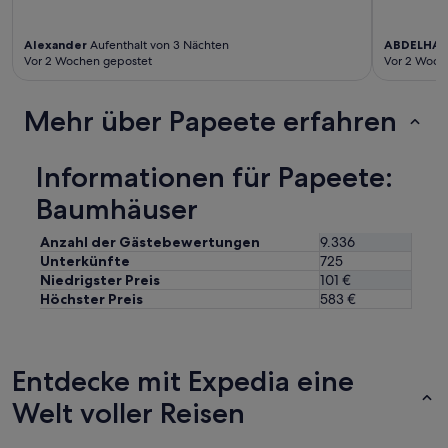
o
r
l
e
i
i
Alexander
Aufenthalt von 3 Nächten
ABDELHAF
g
s
Vor 2 Wochen gepostet
Vor 2 Woch
h
,
t
b
s
Mehr über Papeete erfahren
e
o
s
n
o
o
n
Informationen für Papeete:
r
d
a
Baumhäuser
e
b
r
o
s
Anzahl der Gästebewertungen
9.336
v
b
Unterkünfte
725
e
e
Niedrigster Preis
101 €
t
i
Höchster Preis
583 €
h
m
e
F
d
r
e
ü
Entdecke mit Expedia eine
s
h
k
s
Welt voller Reisen
.
t
N
ü