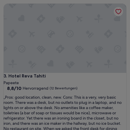
u
n
Hotel Reva Tahiti
b
P
e
a
r
p
u
e
n
e
d
t
r
e
e
.
c
A
h
u
t
s
m
g
o
e
d
Hotel Reva Tahiti
3. Hotel Reva Tahiti
s
e
p
Papeete
r
r
8.8
8,8/10
Hervorragend
(12 Bewertungen)
n
o
von
.
„
„Pros: good location, clean, new. Cons: This is a very, very basic
c
10,
P
P
room. There was a desk, but no outlets to plug in a laptop, and no
h
Hervorragend,
e
r
lights on or above the desk. No amenities like a coffee maker,
e
(12
r
o
toiletries (a bar of soap or tissues would be nice), microwave or
n
Bewertungen)
s
s
refrigerator. Yet there was an ironing board in the closet, but no
f
o
:
iron, and there was an ice maker in the hallway, but no ice bucket.
r
n
g
No restaurant on site. When we asked the front desk for dining
e