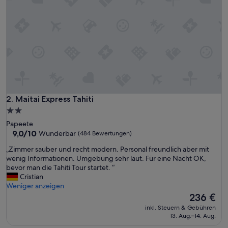
t
e
r
k
u
n
f
t
d
i
r
Maitai Express Tahiti
2. Maitai Express Tahiti
e
2.0-
k
Sterne-
Papeete
t
Unterkunft
9.0
9,0/10
Wunderbar
(484 Bewertungen)
i
von
m
„
„Zimmer sauber und recht modern. Personal freundlich aber mit
10,
Z
Z
wenig Informationen. Umgebung sehr laut. Für eine Nacht OK,
Wunderbar,
e
i
bevor man die Tahiti Tour startet. “
(484
n
m
Cristian
Bewertungen)
t
m
Weniger anzeigen
r
e
Der
236 €
u
r
Preis
m
inkl. Steuern & Gebühren
s
beträgt
13. Aug.–14. Aug.
v
a
236 €
o