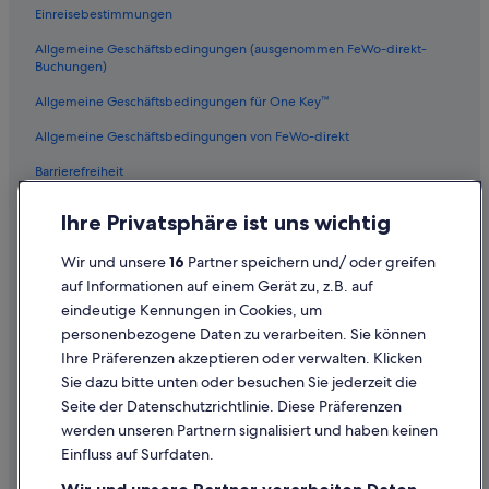
t
e
Einreisebestimmungen
i
n
s
Allgemeine Geschäftsbedingungen (ausgenommen FeWo-direkt-
e
s
Buchungen)
W
u
e
Allgemeine Geschäftsbedingungen für One Key™
e
c
s
k
Allgemeine Geschäftsbedingungen von FeWo-direkt
w
e
o
r
Barrierefreiheit
u
w
l
Datenschutz
a
Ihre Privatsphäre ist uns wichtig
d
r
Cookies
b
e
Wir und unsere
16
Partner speichern und/ oder greifen
e
r
Rechtliche Hinweise/Kontakt
n
auf Informationen auf einem Gerät zu, z.B. auf
f
i
o
eindeutige Kennungen in Cookies, um
Inhaltsrichtlinien und Melden von Inhalten
c
r
personenbezogene Daten zu verarbeiten. Sie können
e
d
Ihre Präferenzen akzeptieren oder verwalten. Klicken
)
Hilfe
e
,
Sie dazu bitte unten oder besuchen Sie jederzeit die
r
m
Hilfe
l
Seite der Datenschutzrichtlinie. Diese Präferenzen
i
i
werden unseren Partnern signalisiert und haben keinen
Flug stornieren
c
c
Einfluss auf Surfdaten.
r
h
Hotel- oder Ferienunterkunftsbuchung stornieren
o
u