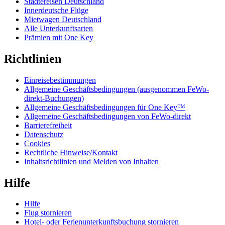
Städtereisen Deutschland
Innerdeutsche Flüge
Mietwagen Deutschland
Alle Unterkunftsarten
Prämien mit One Key
Richtlinien
Einreisebestimmungen
Allgemeine Geschäftsbedingungen (ausgenommen FeWo-
direkt-Buchungen)
Allgemeine Geschäftsbedingungen für One Key™
Allgemeine Geschäftsbedingungen von FeWo-direkt
Barrierefreiheit
Datenschutz
Cookies
Rechtliche Hinweise/Kontakt
Inhaltsrichtlinien und Melden von Inhalten
Hilfe
Hilfe
Flug stornieren
Hotel- oder Ferienunterkunftsbuchung stornieren