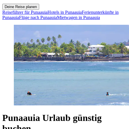
Deine Reise planen
Reiseführer für Punaauia
Hotels in Punaauia
Ferienunterkünfte in
Punaauia
Flüge nach Punaauia
Mietwagen in Punaauia
Punaauia Urlaub günstig
buchen