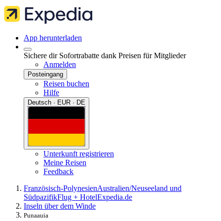
App herunterladen
Sichere dir Sofortrabatte dank Preisen für Mitglieder
Anmelden
Posteingang
Reisen buchen
Hilfe
Deutsch · EUR · DE
Unterkunft registrieren
Meine Reisen
Feedback
Französisch-Polynesien
Australien/Neuseeland und
Südpazifik
Flug + Hotel
Expedia.de
Inseln über dem Winde
Punaauia