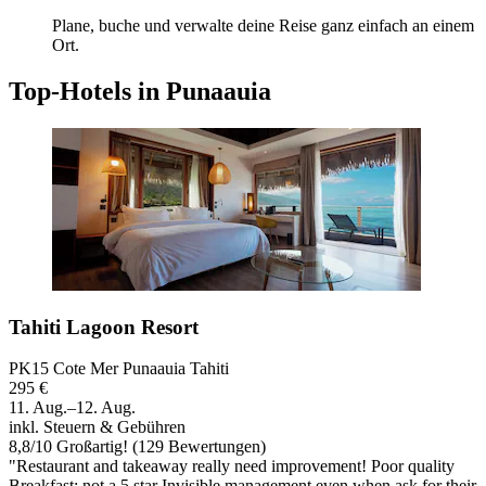
Plane, buche und verwalte deine Reise ganz einfach an einem
Ort.
Top-Hotels in Punaauia
Tahiti Lagoon Resort
PK15 Cote Mer Punaauia Tahiti
295 €
11. Aug.–12. Aug.
inkl. Steuern & Gebühren
8,8
/
10
Großartig! (129 Bewertungen)
"Restaurant and takeaway really need improvement! Poor quality
Breakfast: not a 5 star Invisible management even when ask for their