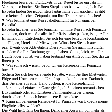
Fluglinien bewerben Flugtickets in der Regel bis zu ein Jahr im
Voraus, also buchen Sie Ihren Sitzplatz so bald wie möglich. Bei
Expedia finden Sie jedoch stets fantastische Schnäppchen, es gibt
also keinen falschen Zeitpunkt, um Ihre Traumreise zu buchen!
Was beinhaltet eine Reisepaketbuchung für Punaauia bei
Expedia?
Expedia hat alles, was Sie brauchen, um Ihre Reise nach Punaauia
zu planen, doch was Sie alles in Ihr Reisepaket packen, ist ganz Ihre
Entscheidung. Entscheiden Sie sich für eine beliebige Kombination
aus Flügen, Hotels und Mietwagen. Wünschen Sie sich auch ein
paar Events oder Aktivitäten? Diese können Sie auch hinzufügen,
nachdem Sie Ihre Buchung getätigt haben. Ganz gleich, was Ihr
Budget oder Stil ist, wir haben bestimmt ein Angebot für Sie, das zu
Ihnen passt.
Was sollte ich wissen, bevor ich ein Reisepaket für Punaauia
buche?
Sichern Sie sich hervorragende Rabatte, wenn Sie Ihre Mietwagen,
Flüge und Hotels zu einem Urlaubspaket kombinieren. Dadurch,
dass Sie alles aus einer Hand buchen, ist die Reiseplanung
außerdem viel einfacher. Ganz gleich, ob Sie einen romantischen
Luxusurlaub oder ein günstiges Familienabenteuer planen,
durchstöbern Sie noch heute unsere Reisepakete.
Kann ich bei einem Reisepaket für Punaauia von Expedia meine
Fluglinie selbst wählen?
Die Wahl liegt ganz bei Ihnen. Dank einer Auswahl von mehr als