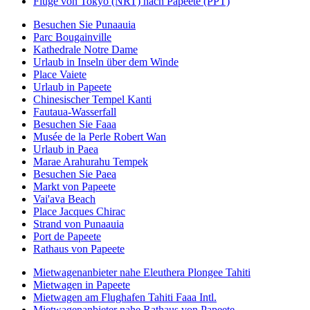
Flüge von Tokyo (NRT) nach Papeete (PPT)
Besuchen Sie Punaauia
Parc Bougainville
Kathedrale Notre Dame
Urlaub in Inseln über dem Winde
Place Vaiete
Urlaub in Papeete
Chinesischer Tempel Kanti
Fautaua-Wasserfall
Besuchen Sie Faaa
Musée de la Perle Robert Wan
Urlaub in Paea
Marae Arahurahu Tempek
Besuchen Sie Paea
Markt von Papeete
Vai'ava Beach
Place Jacques Chirac
Strand von Punaauia
Port de Papeete
Rathaus von Papeete
Mietwagenanbieter nahe Eleuthera Plongee Tahiti
Mietwagen in Papeete
Mietwagen am Flughafen Tahiti Faaa Intl.
Mietwagenanbieter nahe Rathaus von Papeete