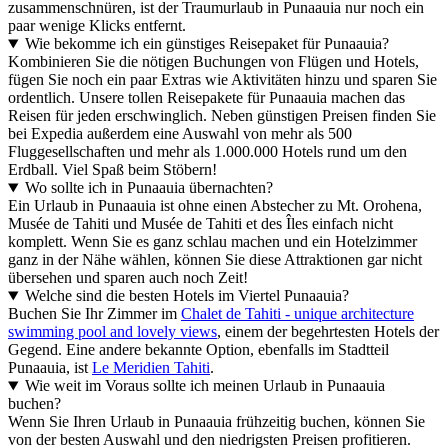
zusammenschnüren, ist der Traumurlaub in Punaauia nur noch ein
paar wenige Klicks entfernt.
Wie bekomme ich ein günstiges Reisepaket für Punaauia?
Kombinieren Sie die nötigen Buchungen von Flügen und Hotels,
fügen Sie noch ein paar Extras wie Aktivitäten hinzu und sparen Sie
ordentlich. Unsere tollen Reisepakete für Punaauia machen das
Reisen für jeden erschwinglich. Neben günstigen Preisen finden Sie
bei Expedia außerdem eine Auswahl von mehr als 500
Fluggesellschaften und mehr als 1.000.000 Hotels rund um den
Erdball. Viel Spaß beim Stöbern!
Wo sollte ich in Punaauia übernachten?
Ein Urlaub in Punaauia ist ohne einen Abstecher zu Mt. Orohena,
Musée de Tahiti und Musée de Tahiti et des Îles einfach nicht
komplett. Wenn Sie es ganz schlau machen und ein Hotelzimmer
ganz in der Nähe wählen, können Sie diese Attraktionen gar nicht
übersehen und sparen auch noch Zeit!
Welche sind die besten Hotels im Viertel Punaauia?
Buchen Sie Ihr Zimmer im
Chalet de Tahiti - unique architecture
swimming pool and lovely views
, einem der begehrtesten Hotels der
Gegend. Eine andere bekannte Option, ebenfalls im Stadtteil
Punaauia, ist
Le Meridien Tahiti
.
Wie weit im Voraus sollte ich meinen Urlaub in Punaauia
buchen?
Wenn Sie Ihren Urlaub in Punaauia frühzeitig buchen, können Sie
von der besten Auswahl und den niedrigsten Preisen profitieren.