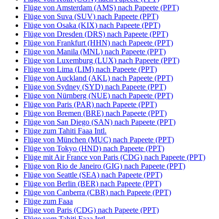
Flüge von Amsterdam (AMS) nach Papeete (PPT)
Flüge von Suva (SUV) nach Papeete (PPT)
Flüge von Osaka (KIX) nach Papeete (PPT)
Flüge von Dresden (DRS) nach Papeete (PPT)
Flüge von Frankfurt (HHN) nach Papeete (PPT)
Flüge von Manila (MNL) nach Papeete (PPT)
Flüge von Luxemburg (LUX) nach Papeete (PPT)
Flüge von Lima (LIM) nach Papeete (PPT)
Flüge von Auckland (AKL) nach Papeete (PPT)
Flüge von Sydney (SYD) nach Papeete (PPT)
Flüge von Nürnberg (NUE) nach Papeete (PPT)
Flüge von Paris (PAR) nach Papeete (PPT)
Flüge von Bremen (BRE) nach Papeete (PPT)
Flüge von San Diego (SAN) nach Papeete (PPT)
Flüge zum Tahiti Faaa Intl.
Flüge von München (MUC) nach Papeete (PPT)
Flüge von Tokyo (HND) nach Papeete (PPT)
Flüge mit Air France von Paris (CDG) nach Papeete (PPT)
Flüge von Rio de Janeiro (GIG) nach Papeete (PPT)
Flüge von Seattle (SEA) nach Papeete (PPT)
Flüge von Berlin (BER) nach Papeete (PPT)
Flüge von Canberra (CBR) nach Papeete (PPT)
Flüge zum Faaa
Flüge von Paris (CDG) nach Papeete (PPT)
Flüge vom Tahiti Faaa Intl.