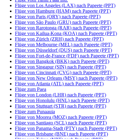
Flüge von Los Angeles (LAX) nach Papeete (PPT)
Flüge von Hamburg (HAM) nach Papeete (PPT)
Flüge von Paris (ORY) nach Papeete (PPT)
Flüge von São Paulo (GRU) nach Papeete (PPT)
Flüge von Rarotonga (RAR) nach Papeete (PPT)
Flüge von Kailua-Kona (KOA) nach Papeete (PPT)
Flüge von Zürich (ZRH) nach Papeete (PPT)
Flüge von Melbourne (MEL) nach Papeete (PPT)
Flüge von Düsseldorf (DUS) nach Papeete (PPT)
Flüge von Fort-de-France (FDF) nach Papeete (PPT)
Flüge von Bangkok (BKK) nach Papeete (PPT)
Flüge von Singapur (SIN) nach Papeete (PPT)
Flüge von Cincinnati (CVG) nach Papeete (PPT)
Flüge von New Orleans (MSY) nach Papeete (PPT)
Flüge von Atlanta (ATL) nach Papeete (PPT)
Flüge zum Paea
Flüge von London (LHR) nach Papeete (PPT)
Flüge von Honolulu (HNL) nach Papeete (PPT)
Flüge von Stuttgart (STR) nach Papeete (PPT)
Flüge zum Punaauia
Flüge von Moorea (MOZ) nach Papeete (PPT)
Flüge von Santiago (SCL) nach Papeete (PPT)
Flüge von Panama-Stadt (PTY) nach Papeete (PPT)
Flüge von Brisbane (BNE) nach Papeete (PPT)