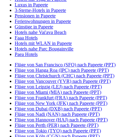
Luxus in Papeete
3-Sterne-Hotels in Papeete
Pensionen in Papeete
Ferienwohnungen in Papeete
Günstige in Papeete
Hotels nahe Vai'ava Beach
Faaa Hotels
Hotels mit WLAN in Papeete
Hotels nahe Parc Bougainville
Paea Hotels
Flüge von San Francisco (SFO) nach Papeete (PPT)
Flüge von Hanga Roa (IPC) nach Papeete (PPT)
Flüge von Christchurch (CHC) nach Papeete (PPT)
Flüge von Vancouver (YVR) nach Papeete (PPT)
Flüge von Leipzig (LEJ) nach Papeete (PPT)
Flüge von Miami (MIA) nach Papeete (PPT)
Flüge von Frankfurt (FRA) nach Papeete (PPT)
Flüge von New York (JFK) nach Papeete (PPT)
Flüge von Dubai (DXB) nach Papeete (PPT)
Flüge von Nadi (NAN) nach Papeete (PPT)
Flüge von Hannover (HAJ) nach Papeete (PPT)
Flüge von Perth (PER) nach Papeete (PPT)
Flüge von Tokio (TYO) nach Papeete (PPT)
Flüge von Köln (CGN) nach Papeete (PPT)