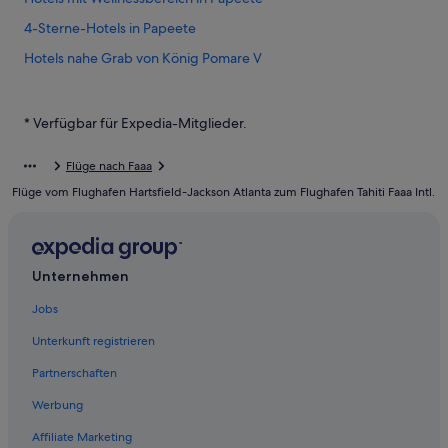
4-Sterne-Hotels in Papeete
Hotels nahe Grab von König Pomare V
Baumhäuser in Papeete
5-Sterne-Hotels in Papeete
* Verfügbar für Expedia-Mitglieder.
Business in Papeete
Flüge nach Faaa
Papeete Hotels
Flüge vom Flughafen Hartsfield-Jackson Atlanta zum Flughafen Tahiti Faaa Intl.
Ferienwohnungen in Papeete
Pensionen in Papeete
Arue Hotels
Unternehmen
3-Sterne-Hotels in Papeete
Jobs
Hotels mit Sauna in Papeete
Unterkunft registrieren
Hotels mit Aussicht in Papeete
Partnerschaften
Faaa Hotels
Werbung
Taunoa Hotels
Affiliate Marketing