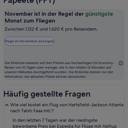
Papeete (PPT)
November ist in der Regel der
günstigste
November
Monat zum Fliegen
ist
Zwischen 1.122 € und 1.620 € pro Reisendem.
in
der
Flüge im November anzeigen
Regel
der
günstigste
Die Einblicke basieren auf den Preisen aus Suchanfragen für Economy-
Monat
Reisen von 10 Tagen oder weniger, die in den letzten 12 Monaten auf
unseren Websites durchgeführt wurden. Die Einblicke dienen nur der
zum
Information; die aktuellen Preise können abweichen.
Fliegen
Häufig gestellte Fragen
Wie viel kostet ein Flug von Hartsfield-Jackson Atlanta
nach Tahiti Faaa Intl.?
In den letzten 7 Tagen war der niedrigste
beworbene Preis bei Expedia für Flüge mit Abflug