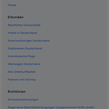
Hilton Hotels in Papeete
Presse
Günstige in Papeete
Romantische in Papeete
Erkunden
Hotels mit WLAN in Papeete
Reiseführer Deutschland
Hotels nahe Parc Bougainville
Hotels in Deutschland
Hostels in Papeete
Ferienwohnungen Deutschland
Punaauia Hotels
Städtereisen Deutschland
Hotels mit Fitnessbereich in Papeete
Innerdeutsche Flüge
Hotels mit Restaurant in Papeete
Mietwagen Deutschland
Hotels mit Meerblick in Papeete
Alle Unterkunftsarten
Hotels mit Yoga in Papeete
Prämien mit One Key
Hotels mit Klimaanlage in Papeete
Richtlinien
Einreisebestimmungen
Allgemeine Geschäftsbedingungen (ausgenommen FeWo-direkt-