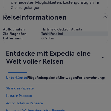
die neuesten Möglichkeiten, kostengünstig an Ihr
Ziel zu gelangen.
Reiseinformationen
Abflughafen
Hartsfield-Jackson Atlanta
Zielflughafen
Tahiti Faaa Intl.
Entfernung
8891
km
Entdecke mit Expedia eine
Welt voller Reisen
Unterkünfte
Flüge
Reisepakete
Mietwagen
Ferienwohnungen
A
Strand in Papeete
Luxus in Papeete
Accor Hotels in Papeete
Hotels mit Wellnessbereich in Papeete