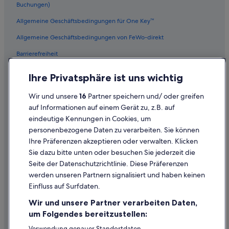
Buchungen)
Allgemeine Geschäftsbedingungen für One Key™
Allgemeine Geschäftsbedingungen von FeWo-direkt
Barrierefreiheit
Datenschutz
Ihre Privatsphäre ist uns wichtig
Cookies
Wir und unsere
16
Partner speichern und/ oder greifen
Rechtliche Hinweise/Kontakt
auf Informationen auf einem Gerät zu, z.B. auf
eindeutige Kennungen in Cookies, um
Inhaltsrichtlinien und Melden von Inhalten
personenbezogene Daten zu verarbeiten. Sie können
Ihre Präferenzen akzeptieren oder verwalten. Klicken
Hilfe
Sie dazu bitte unten oder besuchen Sie jederzeit die
Hilfe
Seite der Datenschutzrichtlinie. Diese Präferenzen
werden unseren Partnern signalisiert und haben keinen
Flug stornieren
Einfluss auf Surfdaten.
Hotel- oder Ferienunterkunftsbuchung stornieren
Wir und unsere Partner verarbeiten Daten,
Rückerstattungsdauer
um Folgendes bereitzustellen:
Expedia-Gutschein einlösen
Verwendung genauer Standortdaten.