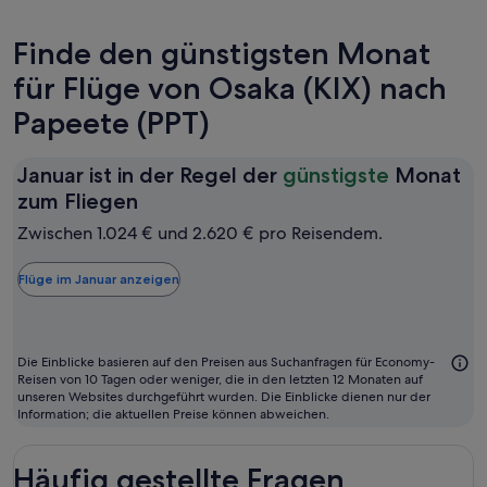
Finde den günstigsten Monat
für Flüge von Osaka (KIX) nach
Papeete (PPT)
Januar ist in der Regel der
günstigste
Monat
Januar
zum Fliegen
ist
Zwischen 1.024 € und 2.620 € pro Reisendem.
in
der
Flüge im Januar anzeigen
Regel
der
günstigste
Die Einblicke basieren auf den Preisen aus Suchanfragen für Economy-
Monat
Reisen von 10 Tagen oder weniger, die in den letzten 12 Monaten auf
unseren Websites durchgeführt wurden. Die Einblicke dienen nur der
zum
Information; die aktuellen Preise können abweichen.
Fliegen
Häufig gestellte Fragen