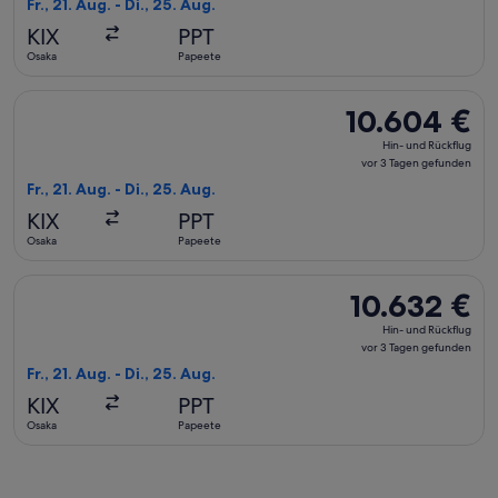
Fr., 21. Aug. - Di., 25. Aug.
vor
KIX
PPT
3 Tagen
Osaka
Papeete
gefunden
Flug mit All Nippon Airways auswählen, Abflug Fr., 21. Aug. 
10.604 €
10.604 €
Hin-
Hin- und Rückflug
und
vor 3 Tagen gefunden
Rückflug,
Fr., 21. Aug. - Di., 25. Aug.
vor
KIX
PPT
3 Tagen
Osaka
Papeete
gefunden
Flug mit Jetstar Japan auswählen, Abflug Fr., 21. Aug. ab Os
10.632 €
10.632 €
Hin-
Hin- und Rückflug
und
vor 3 Tagen gefunden
Rückflug,
Fr., 21. Aug. - Di., 25. Aug.
vor
KIX
PPT
3 Tagen
Osaka
Papeete
gefunden