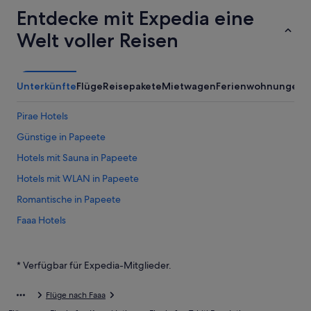
Entdecke mit Expedia eine
Welt voller Reisen
Unterkünfte
Flüge
Reisepakete
Mietwagen
Ferienwohnungen
A
Pirae Hotels
Günstige in Papeete
Hotels mit Sauna in Papeete
Hotels mit WLAN in Papeete
Romantische in Papeete
Faaa Hotels
Hilton Hotels in Papeete
Hotels nahe Parc Bougainville
* Verfügbar für Expedia-Mitglieder.
Accor Hotels in Papeete
Flüge nach Faaa
Taunoa Hotels