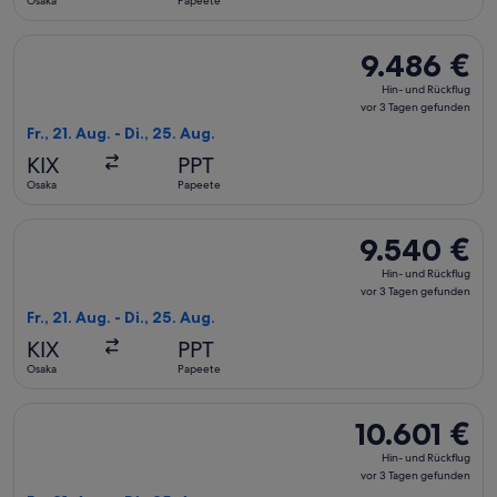
Osaka
Papeete
gefunden
Flug mit Korean Air auswählen, Abflug Fr., 21. Aug. ab Osaka
9.486 €
9.486 €
Hin-
Hin- und Rückflug
und
vor 3 Tagen gefunden
Rückflug,
Fr., 21. Aug. - Di., 25. Aug.
vor
KIX
PPT
3 Tagen
Osaka
Papeete
gefunden
Flug mit Asiana Airlines auswählen, Abflug Fr., 21. Aug. ab 
9.540 €
9.540 €
Hin-
Hin- und Rückflug
und
vor 3 Tagen gefunden
Rückflug,
Fr., 21. Aug. - Di., 25. Aug.
vor
KIX
PPT
3 Tagen
Osaka
Papeete
gefunden
Flug mit United auswählen, Abflug Fr., 21. Aug. ab Osaka nac
10.601 €
10.601 €
Hin-
Hin- und Rückflug
und
vor 3 Tagen gefunden
Rückflug,