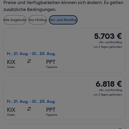
Preise und Verfügbarkeiten können sich ändern. Es gelten
zusätzliche Bedingungen.
Alle Angebote
Nur Hinflug
Hin- und Rückflug
Flug mit Asiana Airlines auswählen, Abflug Fr., 21. Aug. ab 
5.703 €
5.703 €
Hin-
Hin- und Rückflug
und
vor 3 Tagen gefunden
Rückflug,
Fr., 21. Aug. - Di., 25. Aug.
vor
KIX
PPT
3 Tagen
Osaka
Papeete
gefunden
Flug mit Asiana Airlines auswählen, Abflug Fr., 21. Aug. ab O
6.818 €
6.818 €
Hin-
Hin- und Rückflug
und
vor 3 Tagen gefunden
Rückflug,
Fr., 21. Aug. - Di., 25. Aug.
vor
KIX
PPT
3 Tagen
Osaka
Papeete
gefunden
Flug mit Asiana Airlines auswählen, Abflug Fr., 21. Aug. ab 