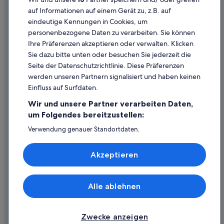
Rechtliche Hinweise/Kontakt
auf Informationen auf einem Gerät zu, z.B. auf
eindeutige Kennungen in Cookies, um
Inhaltsrichtlinien und Melden von Inhalten
personenbezogene Daten zu verarbeiten. Sie können
Ihre Präferenzen akzeptieren oder verwalten. Klicken
Hilfe
Sie dazu bitte unten oder besuchen Sie jederzeit die
Hilfe
Seite der Datenschutzrichtlinie. Diese Präferenzen
werden unseren Partnern signalisiert und haben keinen
Flug stornieren
Einfluss auf Surfdaten.
Hotel- oder Ferienunterkunftsbuchung stornieren
Wir und unsere Partner verarbeiten Daten,
Rückerstattungsdauer
um Folgendes bereitzustellen:
Expedia-Gutschein einlösen
Verwendung genauer Standortdaten.
Endgeräteeigenschaften zur Identifikation aktiv abfragen.
Internationale Reisedokumente
Speichern von oder Zugriff auf Informationen auf einem
Akzeptieren
Endgerät. Personalisierte Werbung und Inhalte, Messung
von Werbeleistung und der Performance von Inhalten,
Zielgruppenforschung sowie Entwicklung und
Verbesserung von Angeboten.
Alle ablehnen
© 2026 Expedia, Inc., ein Unternehmen der Expedia Group. Alle Rechte
Liste der Partner (Lieferanten)
vorbehalten. Expedia und das Expedia-Logo sind Handelsmarken oder
eingetragene Handelsmarken von Expedia, Inc.
Zwecke anzeigen