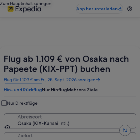
Zum Hauptinhalt springen
App herunterladen
Flug ab 1.109 € von Osaka nach
Papeete (KIX-PPT) buchen
Wird
Flug für 1.109 € am Fr., 25. Sept. 2026 anzeigen
in
Hin- und Rückflug
Nur Hinflug
Mehrere Ziele
einem
neuen
Fenster
Nur Direktflüge
geöffnet
Abreiseort
Osaka (KIX-Kansai Intl.)
Zielort