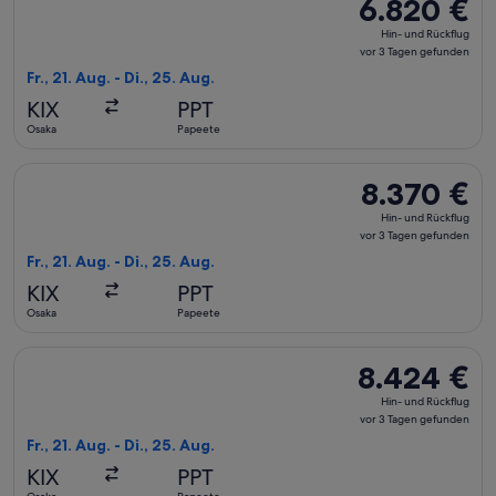
6.820 €
6.820 €
Hin-
Hin- und Rückflug
und
vor 3 Tagen gefunden
Rückflug,
Fr., 21. Aug. - Di., 25. Aug.
vor
KIX
PPT
3 Tagen
Osaka
Papeete
gefunden
Flug mit Korean Air auswählen, Abflug Fr., 21. Aug. ab Osaka
8.370 €
8.370 €
Hin-
Hin- und Rückflug
und
vor 3 Tagen gefunden
Rückflug,
Fr., 21. Aug. - Di., 25. Aug.
vor
KIX
PPT
3 Tagen
Osaka
Papeete
gefunden
Flug mit Asiana Airlines auswählen, Abflug Fr., 21. Aug. ab 
8.424 €
8.424 €
Hin-
Hin- und Rückflug
und
vor 3 Tagen gefunden
Rückflug,
Fr., 21. Aug. - Di., 25. Aug.
vor
KIX
PPT
3 Tagen