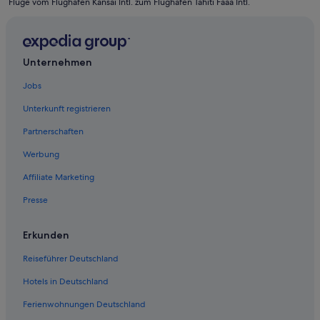
Flüge vom Flughafen Kansai Intl. zum Flughafen Tahiti Faaa Intl.
Business in Papeete
Hotels mit Yoga in Papeete
Hostels in Papeete
Unternehmen
Strand in Papeete
Jobs
Hotels mit Restaurant in Papeete
Unterkunft registrieren
Pensionen in Papeete
Partnerschaften
Hotels mit Meerblick in Papeete
Werbung
Papeete Hotels
Affiliate Marketing
Ferienwohnungen in Papeete
Presse
Luxus in Papeete
Punaauia Hotels
Erkunden
Hotels nahe Grab von König Pomare V
Reiseführer Deutschland
Hotels mit Fitnessbereich in Papeete
Hotels in Deutschland
Baumhäuser in Papeete
Ferienwohnungen Deutschland
5-Sterne-Hotels in Papeete