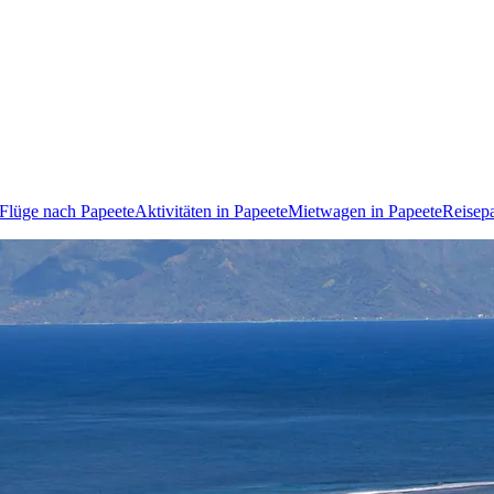
Flüge nach Papeete
Aktivitäten in Papeete
Mietwagen in Papeete
Reisepa