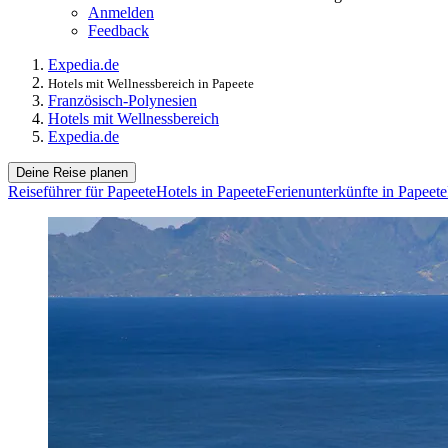
Anmelden
Feedback
Expedia.de
Hotels mit Wellnessbereich in Papeete
Französisch-Polynesien
Hotels mit Wellnessbereich
Expedia.de
Deine Reise planen
Reiseführer für Papeete
Hotels in Papeete
Ferienunterkünfte in Papeete