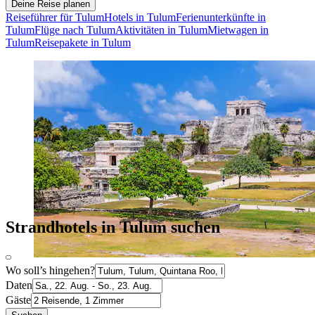
Deine Reise planen
Reiseführer für Tulum
Hotels in Tulum
Ferienunterkünfte in
Tulum
Flüge nach Tulum
Aktivitäten in Tulum
Mietwagen in
Tulum
Reisepakete in Tulum
Strandhotels in Tulum suchen
Wo soll’s hingehen?
Daten
Gäste