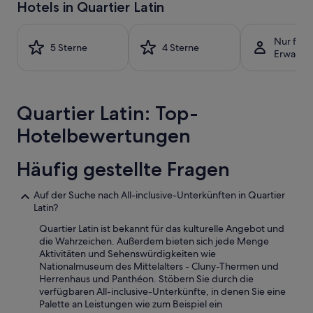
Hotels in Quartier Latin
letzten
24 Stunden
für
Nur für
einen
5 Sterne
4 Sterne
Erwachs
Aufenthalt
mit
1 Übernachtung
von
Quartier Latin: Top-
2 Erwachsenen
gefunden
Hotelbewertungen
wurde.
Preise
und
Häufig gestellte Fragen
Verfügbarkeiten
können
Auf der Suche nach All-inclusive-Unterkünften in Quartier
sich
Latin?
ändern.
Es
Quartier Latin ist bekannt für das kulturelle Angebot und
können
die Wahrzeichen. Außerdem bieten sich jede Menge
zusätzliche
Aktivitäten und Sehenswürdigkeiten wie
Bedingungen
Nationalmuseum des Mittelalters - Cluny-Thermen und
gelten.
Herrenhaus und Panthéon. Stöbern Sie durch die
verfügbaren All-inclusive-Unterkünfte, in denen Sie eine
Palette an Leistungen wie zum Beispiel ein