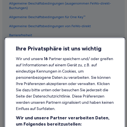
Allgemeine Geschäftsbedingungen (ausgenommen FeWo-direkt-
6. Arrondissement: Hotels
Buchungen)
Familien in Paris
Allgemeine Geschäftsbedingungen für One Key™
Villen in Paris
Allgemeine Geschäftsbedingungen von FeWo-direkt
Aparthotels in Paris
Barrierefreiheit
Hotels mit Klimaanlage in Paris
Datenschutz
Lgbtqia-Freundliche in Paris
Ihre Privatsphäre ist uns wichtig
Cookies
Esprit de France Hotels in Paris
Wir und unsere
16
Partner speichern und/ oder greifen
Rechtliche Hinweise/Kontakt
4-Sterne-Hotels in Quartier Latin
auf Informationen auf einem Gerät zu, z.B. auf
eindeutige Kennungen in Cookies, um
Inhaltsrichtlinien und Melden von Inhalten
Hotels mit Frühstück in Quartier Latin
personenbezogene Daten zu verarbeiten. Sie können
Haustierfreundliche in Quartier Latin
Ihre Präferenzen akzeptieren oder verwalten. Klicken
Hilfe
Günstige in Quartier Latin
Sie dazu bitte unten oder besuchen Sie jederzeit die
Hilfe
Seite der Datenschutzrichtlinie. Diese Präferenzen
Lgbtqia-Freundliche in Quartier Latin
werden unseren Partnern signalisiert und haben keinen
Flug stornieren
Business in Paris
Einfluss auf Surfdaten.
Hotel- oder Ferienunterkunftsbuchung stornieren
Relais & Chateaux Hotels in Paris
Wir und unsere Partner verarbeiten Daten,
Rückerstattungsdauer
Hotels mit Wellnessbereich in Paris
um Folgendes bereitzustellen: