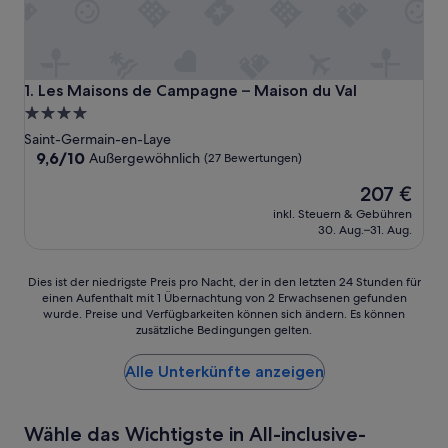
Les Maisons de Campagne – Maison du Val
1. Les Maisons de Campagne – Maison du Val
4.0-
Sterne-
Saint-Germain-en-Laye
Unterkunft
9.6
9,6/10
Außergewöhnlich
(27 Bewertungen)
von
Der
207 €
10,
Preis
Außergewöhnlich,
inkl. Steuern & Gebühren
beträgt
(27
30. Aug.–31. Aug.
207 €
Bewertungen)
Dies
Dies ist der niedrigste Preis pro Nacht, der in den letzten 24 Stunden für
einen Aufenthalt mit 1 Übernachtung von 2 Erwachsenen gefunden
ist
wurde. Preise und Verfügbarkeiten können sich ändern. Es können
der
zusätzliche Bedingungen gelten.
niedrigste
Preis
Alle Unterkünfte anzeigen
pro
Nacht,
der
in
Wähle das Wichtigste in All-inclusive-
den