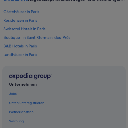
Gästehäuser in Paris
Residenzen in Paris
Swissotel Hotels in Paris
Boutique- in Saint-Germain-des-Prés
B&B Hotels in Paris
Landhäuser in Paris
2-Sterne-Hotels in 5. Arrondissement
Hotels & Preference in Quartier Latin
Oceania Hotels in Paris
Unternehmen
Lucien Barriere Hotels in Quartier Latin
Jobs
Hotels nahe Rue de Rivoli
Unterkunft registrieren
Luxus in Quartier Latin
Partnerschaften
Hotels mit Aussicht in Quartier Latin
Werbung
Paris Hotels