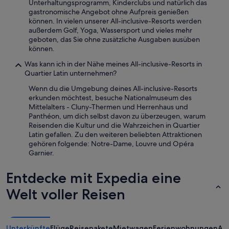
Unterhaltungsprogramm, Kinderclubs und natürlich das
gastronomische Angebot ohne Aufpreis genießen
können. In vielen unserer All-inclusive-Resorts werden
außerdem Golf, Yoga, Wassersport und vieles mehr
geboten, das Sie ohne zusätzliche Ausgaben ausüben
können.
Was kann ich in der Nähe meines All-inclusive-Resorts in
Quartier Latin unternehmen?
Wenn du die Umgebung deines All-inclusive-Resorts
erkunden möchtest, besuche Nationalmuseum des
Mittelalters - Cluny-Thermen und Herrenhaus und
Panthéon, um dich selbst davon zu überzeugen, warum
Reisenden die Kultur und die Wahrzeichen in Quartier
Latin gefallen. Zu den weiteren beliebten Attraktionen
gehören folgende: Notre-Dame, Louvre und Opéra
Garnier.
Entdecke mit Expedia eine
Welt voller Reisen
Unterkünfte
Flüge
Reisepakete
Mietwagen
Ferienwohnungen
An