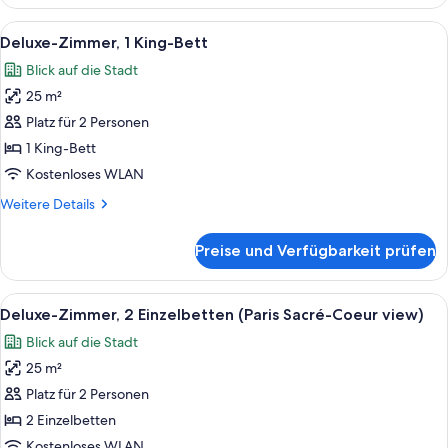
Verbindungszimmer
(Classic)
Alle
Bettwäsche aus ägyptischer Baumwoll
6
Deluxe-Zimmer, 1 King-Bett
Fotos
Blick auf die Stadt
für
25 m²
Deluxe-
Zimmer,
Platz für 2 Personen
1 King-
1 King-Bett
Bett
Kostenloses WLAN
anzeigen
Weitere
Weitere Details
Details
für
Preise und Verfügbarkeit prüfen
Deluxe-
Zimmer,
1 King-
Alle
Ein Hotelzimmer mit einem Bett, einer
6
Bett
Deluxe-Zimmer, 2 Einzelbetten (Paris Sacré-Coeur view)
Fotos
Blick auf die Stadt
für
25 m²
Deluxe-
Zimmer,
Platz für 2 Personen
2 Einzelbetten
2 Einzelbetten
(Paris
Kostenloses WLAN