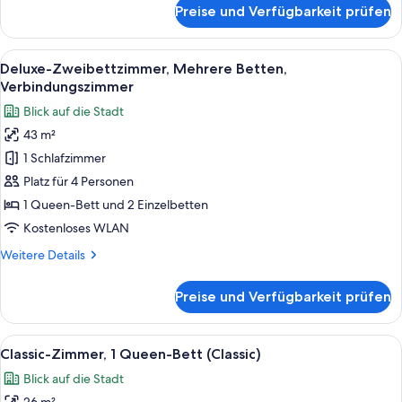
für
Preise und Verfügbarkeit prüfen
anzeigen
Deluxe-
Suite,
1 King-
Alle
Ein Hotelzimmer mit zwei Betten, einem
7
Bett
Deluxe-Zweibettzimmer, Mehrere Betten,
Fotos
und
Verbindungszimmer
Schlafsofa
für
Blick auf die Stadt
(Paris
Deluxe-
View)
43 m²
Zweibettzimmer,
1 Schlafzimmer
Mehrere
Betten,
Platz für 4 Personen
Verbindungszimmer
1 Queen-Bett und 2 Einzelbetten
anzeigen
Kostenloses WLAN
Weitere
Weitere Details
Details
für
Preise und Verfügbarkeit prüfen
Deluxe-
Zweibettzimmer,
Mehrere
Alle
Ein Hotelzimmer mit einem großen Bett,
6
Betten,
Classic-Zimmer, 1 Queen-Bett (Classic)
Fotos
Verbindungszimmer
Blick auf die Stadt
für