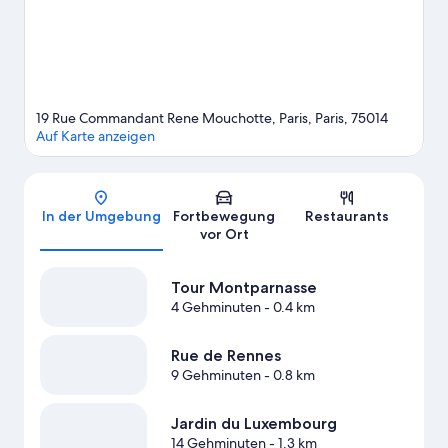
Bahn-Station Gaîté ist 5 Minuten zu Fuß und U-Bahn-Station
Pernety 6 Minuten entfernt.
Zum Reiseführer für Paris
19 Rue Commandant Rene Mouchotte, Paris, Paris, 75014
Auf Karte anzeigen
Karte
In der Umgebung
Fortbewegung
Restaurants
vor Ort
Tour Montparnasse
4 Gehminuten
- 0.4 km
Rue de Rennes
9 Gehminuten
- 0.8 km
Jardin du Luxembourg
14 Gehminuten
- 1.3 km