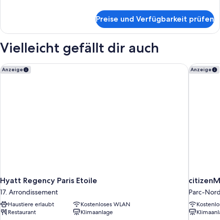
Details
für
Preise und Verfügbarkeit prüfen
Familienzimmer,
2 Doppelbetten
(Classic)
Vielleicht gefällt dir auch
Hyatt Regency Paris Etoile
citizenM 
Anzeige
Anzeige
Hyatt Regency Paris Etoile
citizenM
17. Arrondissement
Parc-Nor
Haustiere erlaubt
Kostenloses WLAN
Kostenl
Restaurant
Klimaanlage
Klimaanl