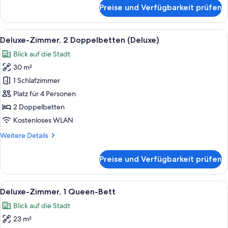
für
Preise und Verfügbarkeit prüfen
Classic-
Zimmer,
2 Einzelbetten
Alle
Ein Hotelzimmer mit drei Betten, eine
7
Deluxe-Zimmer, 2 Doppelbetten (Deluxe)
Fotos
Blick auf die Stadt
für
30 m²
Deluxe-
Zimmer,
1 Schlafzimmer
2 Doppelbetten
Platz für 4 Personen
(Deluxe)
2 Doppelbetten
anzeigen
Kostenloses WLAN
Weitere
Weitere Details
Details
für
Preise und Verfügbarkeit prüfen
Deluxe-
Zimmer,
2 Doppelbetten
Alle
Ein Hotelzimmer mit einem großen Bett
7
(Deluxe)
Deluxe-Zimmer, 1 Queen-Bett
Fotos
Blick auf die Stadt
für
23 m²
Deluxe-