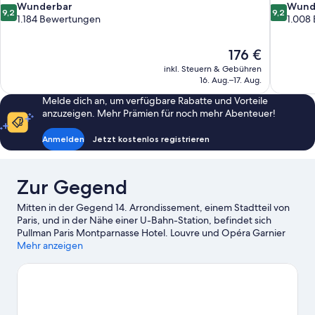
9.2
9.2
Wunderbar
Wund
9,2
9,2
von
von
1.184 Bewertungen
1.008
10,
10,
Wunderbar,
Wunderba
Der
176 €
1.184
1.008
Preis
Bewertungen
Bewertun
inkl. Steuern & Gebühren
beträgt
16. Aug.–17. Aug.
176 €
Melde dich an, um verfügbare Rabatte und Vorteile
anzuzeigen. Mehr Prämien für noch mehr Abenteuer!
Anmelden
Jetzt kostenlos registrieren
Zur Gegend
Mitten in der Gegend 14. Arrondissement, einem Stadtteil von
Paris, und in der Nähe einer U-Bahn-Station, befindet sich
Pullman Paris Montparnasse Hotel. Louvre und Opéra Garnier
sind Höhepunkte für kulturell interessierte Besucher, während
Mehr anzeigen
zu den bekanntesten Sehenswürdigkeiten der Region
Folgendes zählt: Notre-Dame und Champs-Élysées. Du verreist
mit Kindern? Dann solltest du dir diese Attraktion nicht
entgehen lassen: Jardin du Luxembourg. Gäste mögen an der
Lage dieses Hotels die günstig gelegenen Verkehrsmittel: U-