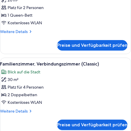
26 m²
Classic-
Zimmer,
Platz für 2 Personen
1
1 Queen-Bett
Queen-
Kostenloses WLAN
Bett
Weitere
Weitere Details
(Classic)
Details
anzeigen
für
Preise und Verfügbarkeit prüfen
Classic-
Zimmer,
1
Alle
Ein Hotelzimmer mit zwei Betten, einem
7
Queen-
Familienzimmer, Verbindungszimmer (Classic)
Fotos
Bett
Blick auf die Stadt
(Classic)
für
30 m²
Familienzimmer,
Verbindungszimmer
Platz für 4 Personen
(Classic)
2 Doppelbetten
anzeigen
Kostenloses WLAN
Weitere
Weitere Details
Details
für
Preise und Verfügbarkeit prüfen
Familienzimmer,