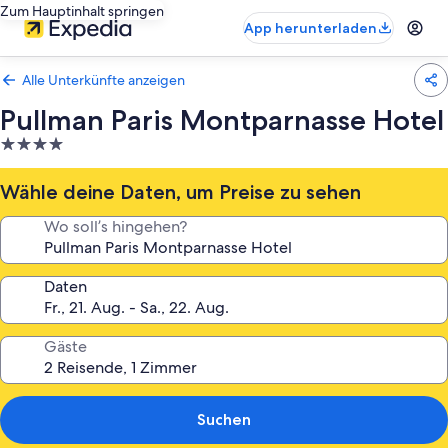
Zum Hauptinhalt springen
App herunterladen
Alle Unterkünfte anzeigen
Pullman Paris Montparnasse Hotel
4.0-
Sterne-
Unterkunft
Wähle deine Daten, um Preise zu sehen
Wo soll’s hingehen?
Daten
Gäste
Suchen