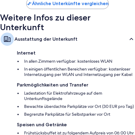
Reinigungsmittel
Ähnliche Unterkünfte vergleichen
Badezimmer mit unweltfreundlichen Kosmetikartikeln und
Haartrocknern
Weitere Infos zu dieser
48-Zoll-HD-Fernseher mit Streaming-Diensten und Premium-TV-
Unterkunft
Sendern
Kleiderschränke, Wasserkocher und tägliche Zimmerreinigung
Ausstattung der Unterkunft
Internet
In allen Zimmern verfügbar: kostenloses WLAN
In einigen öffentlichen Bereichen verfügbar: kostenloser
Internetzugang per WLAN und Internetzugang per Kabel
Parkmöglichkeiten und Transfer
Ladestation für Elektrofahrzeuge auf dem
Unterkunftsgelände
Bewachte überdachte Parkplätze vor Ort (30 EUR pro Tag)
Begrenzte Parkplätze für Selbstparker vor Ort
Speisen und Getränke
Frühstücksbuffet ist zu folgendem Aufpreis von 06:00 Uhr