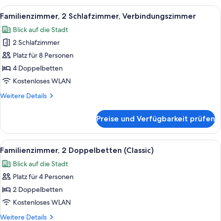
Doppelbett
Alle
Ein Hotelzimmer mit einem großen Bett
6
Familienzimmer, 2 Schlafzimmer, Verbindungszimmer
Fotos
Blick auf die Stadt
für
2 Schlafzimmer
Familienzimmer,
2 Schlafzimmer,
Platz für 8 Personen
Verbindungszimmer
4 Doppelbetten
anzeigen
Kostenloses WLAN
Weitere
Weitere Details
Details
für
Preise und Verfügbarkeit prüfen
Familienzimmer,
2 Schlafzimmer,
Verbindungszimmer
Alle
Ein Hotelzimmer mit einem großen Bett
11
Familienzimmer, 2 Doppelbetten (Classic)
Fotos
Blick auf die Stadt
für
Platz für 4 Personen
Familienzimmer,
2 Doppelbetten
2 Doppelbetten
(Classic)
Kostenloses WLAN
anzeigen
Weitere
Weitere Details