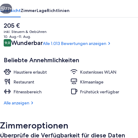
rück
Weiter
77+
Übersicht
Zimmer
Lage
Richtlinien
Der
205 €
aktuelle
inkl. Steuern & Gebühren
Preis
10. Aug.–11. Aug.
beträgt
Bewertungen
Wunderbar
9,0
Alle 1.013 Bewertungen anzeigen
9,0 von 10.
205 €.
Beliebte Annehmlichkeiten
Haustiere erlaubt
Kostenloses WLAN
Dachterrasse
Restaurant
Klimaanlage
Fitnessbereich
Frühstück verfügbar
Alle anzeigen
Zimmeroptionen
Überprüfe die Verfügbarkeit für diese Daten