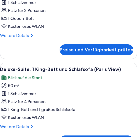
Zimmer,
1 Schlafzimmer
1
Platz für 2 Personen
Queen-
1 Queen-Bett
Bett
Kostenloses WLAN
anzeigen
Weitere
Weitere Details
Details
für
Preise und Verfügbarkeit prüfen
Deluxe-
Zimmer,
1
Alle
Ein modernes Hotelzimmer mit großem F
7
Queen-
Deluxe-Suite, 1 King-Bett und Schlafsofa (Paris View)
Fotos
Bett
Blick auf die Stadt
für
50 m²
Deluxe-
Suite,
1 Schlafzimmer
1 King-
Platz für 4 Personen
Bett
1 King-Bett und 1 großes Schlafsofa
und
Kostenloses WLAN
Schlafsofa
Weitere
Weitere Details
(Paris
Details
View)