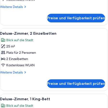
Sacré-
Weitere
Weitere Details
Coeur
Details
view)
für
Preise und Verfügbarkeit prüfen
Deluxe-
anzeigen
Zimmer,
2 Einzelbetten
Alle
Ein Hotelzimmer mit zwei Betten, eine
7
(Paris
Deluxe-Zimmer, 2 Einzelbetten
Fotos
Sacré-
Blick auf die Stadt
Coeur
für
view)
25 m²
Deluxe-
Zimmer,
Platz für 2 Personen
2 Einzelbetten
2 Einzelbetten
anzeigen
Kostenloses WLAN
Weitere
Weitere Details
Details
für
Preise und Verfügbarkeit prüfen
Deluxe-
Zimmer,
2 Einzelbetten
Alle
Ein Hotelzimmer mit einem großen Bett
7
Deluxe-Zimmer, 1 King-Bett
Fotos
Blick auf die Stadt
für