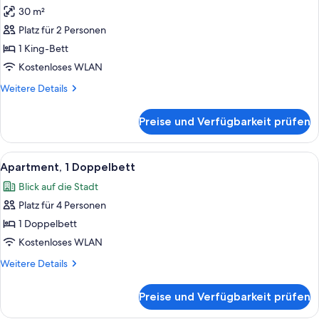
30 m²
Deluxe-
Zimmer,
Platz für 2 Personen
1 King-
1 King-Bett
Bett
Kostenloses WLAN
anzeigen
Weitere
Weitere Details
Details
für
Preise und Verfügbarkeit prüfen
Deluxe-
Zimmer,
1 King-
Alle
Ein Hotelzimmer mit Bett, Schreibtisch,
5
Bett
Apartment, 1 Doppelbett
Fotos
Blick auf die Stadt
für
Platz für 4 Personen
Apartment,
1
1 Doppelbett
Doppelbett
Kostenloses WLAN
anzeigen
Weitere
Weitere Details
Details
für
Preise und Verfügbarkeit prüfen
Apartment,
1