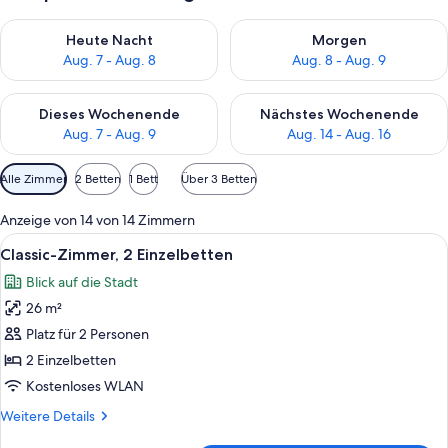
Überprüfe die Verfügbarkeit für heute Nacht, Aug. 7 - Aug. 8.
Überprüfe die Verfügbarkeit f
Heute Nacht
Morgen
Aug. 7 - Aug. 8
Aug. 8 - Aug. 9
Überprüfe die Verfügbarkeit für dieses Wochenende, Aug. 7 - 
Überprüfe die Verfügbarkeit f
Dieses Wochenende
Nächstes Wochenende
Aug. 7 - Aug. 9
Aug. 14 - Aug. 16
Verfügbare
Alle Zimmer
2 Betten
1 Bett
Über 3 Betten
Filter
für
Anzeige von 14 von 14 Zimmern
Zimmer
Alle
Ein Hotelzimmer mit zwei Betten, einem
6
Classic-Zimmer, 2 Einzelbetten
Fotos
Blick auf die Stadt
für
26 m²
Classic-
Zimmer,
Platz für 2 Personen
2 Einzelbetten
2 Einzelbetten
anzeigen
Kostenloses WLAN
Weitere
Weitere Details
Details