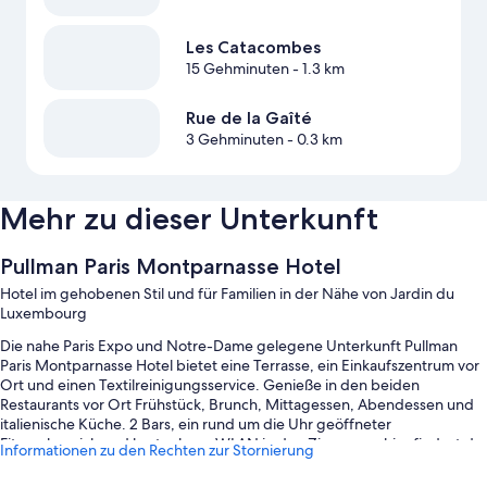
Les Catacombes
15 Gehminuten
- 1.3 km
Rue de la Gaîté
3 Gehminuten
- 0.3 km
Mehr zu dieser Unterkunft
Pullman Paris Montparnasse Hotel
Hotel im gehobenen Stil und für Familien in der Nähe von Jardin du
Luxembourg
Die nahe Paris Expo und Notre-Dame gelegene Unterkunft Pullman
Paris Montparnasse Hotel bietet eine Terrasse, ein Einkaufszentrum vor
Ort und einen Textilreinigungsservice. Genieße in den beiden
Restaurants vor Ort Frühstück, Brunch, Mittagessen, Abendessen und
italienische Küche. 2 Bars, ein rund um die Uhr geöffneter
Fitnessbereich und kostenloses WLAN in den Zimmern – hier findest du
Informationen zu den Rechten zur Stornierung
so gut wie alles, was du für einen angenehmen Aufenthalt brauchst.