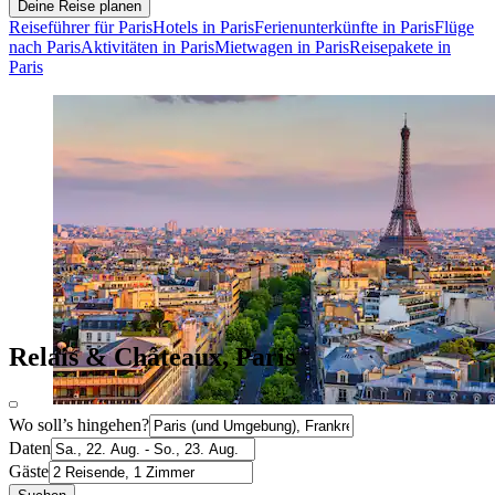
Deine Reise planen
Reiseführer für Paris
Hotels in Paris
Ferienunterkünfte in Paris
Flüge
nach Paris
Aktivitäten in Paris
Mietwagen in Paris
Reisepakete in
Paris
Relais & Châteaux, Paris
Wo soll’s hingehen?
Daten
Gäste