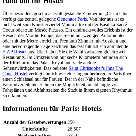
rund um Ihr Hostel
Über besonders geschmackvoll gestaltete Zimmer im „Clean Chic”
verfügt das zentral gelegene
Generator Paris
. Von hier aus ist es
nicht weit zum Künstlerviertel Montmartre mit der Basilika Sacré
Coeur oder zum Musée Picasso. Ein eindrucksvolles Erlebnis ist der
Besuch des Moulin Rouge, das Sie in nur wenigen Autominuten
oder mit der Metro erreichen. Premium Zimmer mit Aussicht und
eine hervorragende Lage zeichnen das fast futuristisch anmutende
FIAP Hostel
aus. Hier haben Sie die Wahl zwischen gleich zwei
Restaurants. Im Umkreis von nur sechs Kilometern befinden sich
der Eiffelturm, das Palais Royal und viele andere
Sehenswürdigkeiten. Das beliebte
Saint Christopher's Inns The
Canal Hostel
verfügt ähnlich wie eine Jugendherberge in Paris über
einen Schlafsaal nur für Frauen. Der in der Nähe befindliche
Fahrradverleih bietet Ihnen die Möglichkeit, unabhängig von
Fahrplänen und Abfahrtzeiten die Stadt in Ihrem eigenen Rhythmus
zu erkunden.
Informationen für Paris: Hotels
Anzahl der Gästebewertungen
256
Unterkünfte
26.507
Niedrigster Preis
655 €