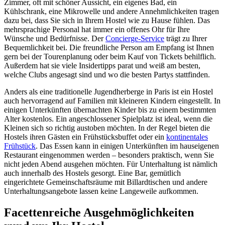
Zimmer, oft mit schöner Aussicht, ein eigenes Bad, ein
Kühlschrank, eine Mikrowelle und andere Annehmlichkeiten tragen
dazu bei, dass Sie sich in Ihrem Hostel wie zu Hause fühlen. Das
mehrsprachige Personal hat immer ein offenes Ohr für Ihre
Wünsche und Bedürfnisse. Der
Concierge-Service
trägt zu Ihrer
Bequemlichkeit bei. Die freundliche Person am Empfang ist Ihnen
gern bei der Tourenplanung oder beim Kauf von Tickets behilflich.
Außerdem hat sie viele Insidertipps parat und weiß am besten,
welche Clubs angesagt sind und wo die besten Partys stattfinden.
Anders als eine traditionelle Jugendherberge in Paris ist ein Hostel
auch hervorragend auf Familien mit kleineren Kindern eingestellt. In
einigen Unterkünften übernachten Kinder bis zu einem bestimmten
Alter kostenlos. Ein angeschlossener Spielplatz ist ideal, wenn die
Kleinen sich so richtig austoben möchten. In der Regel bieten die
Hostels ihren Gästen ein Frühstücksbuffet oder ein
kontinentales
Frühstück
. Das Essen kann in einigen Unterkünften im hauseigenen
Restaurant eingenommen werden – besonders praktisch, wenn Sie
nicht jeden Abend ausgehen möchten. Für Unterhaltung ist nämlich
auch innerhalb des Hostels gesorgt. Eine Bar, gemütlich
eingerichtete Gemeinschaftsräume mit Billardtischen und andere
Unterhaltungsangebote lassen keine Langeweile aufkommen.
Facettenreiche Ausgehmöglichkeiten