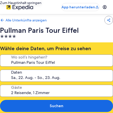
Zum Hauptinhalt springen
App herunterladen
Alle Unterkünfte anzeigen
Pullman Paris Tour Eiffel
4.0-
Sterne-
Unterkunft
Wähle deine Daten, um Preise zu sehen
Wo soll’s hingehen?
Daten
Gäste
Suchen