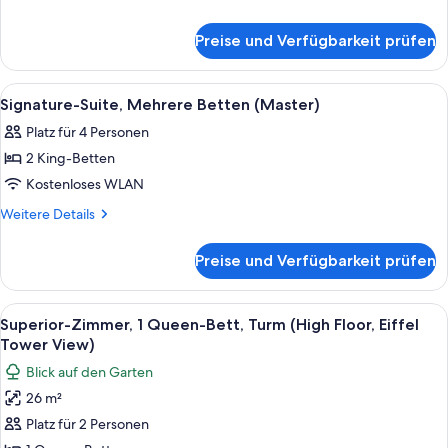
Doppelbett
Details
für
anzeigen
Preise und Verfügbarkeit prüfen
Signature-
Suite,
1
Alle
Hochwertige Bettwaren, Zimmersafe, Sc
9
Doppelbett
Signature-Suite, Mehrere Betten (Master)
Fotos
Platz für 4 Personen
für
2 King-Betten
Signature-
Suite,
Kostenloses WLAN
Mehrere
Weitere
Weitere Details
Betten
Details
für
(Master)
Preise und Verfügbarkeit prüfen
Signature-
anzeigen
Suite,
Mehrere
Alle
Ein Hotelzimmer mit einem großen Bett
4
Betten
Superior-Zimmer, 1 Queen-Bett, Turm (High Floor, Eiffel
Fotos
(Master)
Tower View)
für
Blick auf den Garten
Superior-
26 m²
Zimmer,
Platz für 2 Personen
1