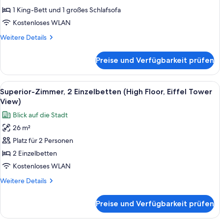
Schlafsofa,
1 King-Bett und 1 großes Schlafsofa
Balkon
Kostenloses WLAN
(Eiffel
Weitere
Weitere Details
Tower
Details
View)
für
Preise und Verfügbarkeit prüfen
Suite,
anzeigen
1 King-
Bett
Alle
Ein modernes Hotelzimmer mit Flachbi
4
und
Superior-Zimmer, 2 Einzelbetten (High Floor, Eiffel Tower
Fotos
Schlafsofa,
View)
Balkon
für
Blick auf die Stadt
(Eiffel
Superior-
Tower
26 m²
Zimmer,
View)
Platz für 2 Personen
2 Einzelbetten
(High
2 Einzelbetten
Floor,
Kostenloses WLAN
Eiffel
Weitere
Weitere Details
Tower
Details
View)
für
Preise und Verfügbarkeit prüfen
Superior-
anzeigen
Zimmer,