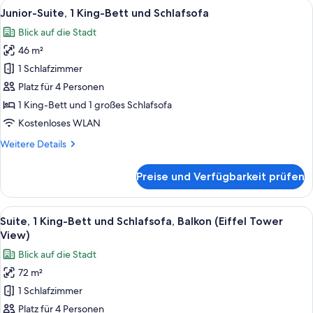
Alle
Ein Hotelzimmer mit einem großen Bet
View)
5
Balkon
Junior-Suite, 1 King-Bett und Schlafsofa
Fotos
(2
anzeigen
Blick auf die Stadt
twin
für
and
46 m²
Junior-
sofabed,
Suite,
1 Schlafzimmer
Eiffel
1 King-
Tower
Platz für 4 Personen
View)
Bett
1 King-Bett und 1 großes Schlafsofa
und
Kostenloses WLAN
Schlafsofa
Weitere
Weitere Details
anzeigen
Details
für
Preise und Verfügbarkeit prüfen
Junior-
Suite,
1 King-
Alle
Der Eiffelturm mit Blick auf Pariser 
4
Bett
Suite, 1 King-Bett und Schlafsofa, Balkon (Eiffel Tower
Fotos
und
View)
Schlafsofa
für
Blick auf die Stadt
Suite,
72 m²
1 King-
1 Schlafzimmer
Bett
und
Platz für 4 Personen