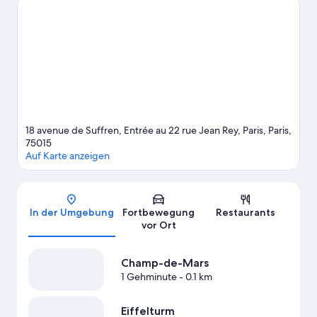
der Region Folgendes zählt: Triumphbogen und Notre-Dame.
Lust auf ein spannendes Event? Dann schau doch mal in den
Veranstaltungskalender dieser beiden Locations: Roland Garros
Stadion und Prinzenparkstadion.
Zum Reiseführer für Paris
18 avenue de Suffren, Entrée au 22 rue Jean Rey, Paris, Paris,
75015
Auf Karte anzeigen
Karte
In der Umgebung
Fortbewegung
Restaurants
vor Ort
Champ-de-Mars
1 Gehminute
- 0.1 km
Eiffelturm