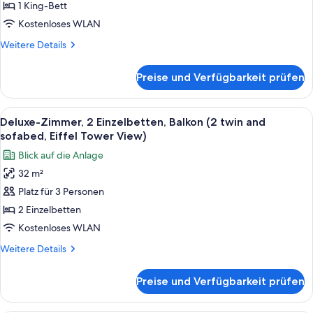
1 King-
1 King-Bett
Bett,
Kostenloses WLAN
Balkon
Weitere
Weitere Details
(Eiffel
Details
Tower
für
Preise und Verfügbarkeit prüfen
Deluxe-
View)
Zimmer,
anzeigen
1 King-
Alle
Ein modernes Hotelzimmer mit großem 
5
Bett,
Deluxe-Zimmer, 2 Einzelbetten, Balkon (2 twin and
Fotos
Balkon
sofabed, Eiffel Tower View)
(Eiffel
für
Blick auf die Anlage
Tower
Deluxe-
View)
32 m²
Zimmer,
Platz für 3 Personen
2 Einzelbetten,
Balkon
2 Einzelbetten
(2
Kostenloses WLAN
twin
Weitere
Weitere Details
and
Details
sofabed,
für
Preise und Verfügbarkeit prüfen
Deluxe-
Eiffel
Zimmer,
Tower
2 Einzelbetten,