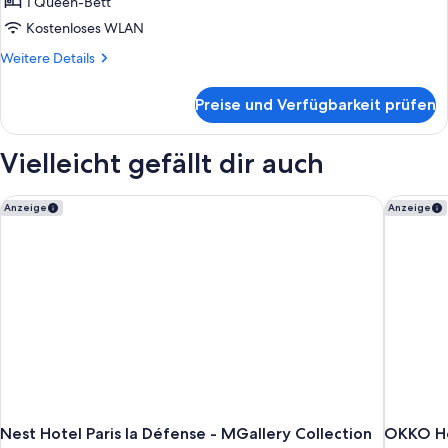
Queen-
1 Queen-Bett
Bett,
Kostenloses WLAN
Turm
Weitere
Weitere Details
(High
Details
Floor,
für
Preise und Verfügbarkeit prüfen
Superior-
Eiffel
Zimmer,
Tower
1
Vielleicht gefällt dir auch
View)
Queen-
Bett,
anzeigen
Turm
Nest Hotel Paris la Défense - MGallery Collection
OKKO Hot
Anzeige
Anzeige
(High
Floor,
Eiffel
Tower
View)
Nest Hotel Paris la Défense - MGallery Collection
OKKO Hot