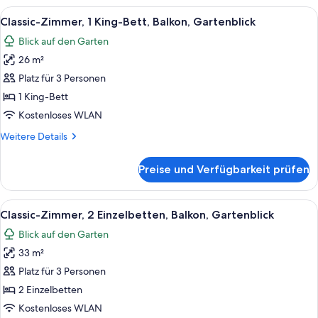
2 Einzelbetten
Alle
Ein Hotelzimmer mit einem großen Bett
4
(High
Classic-Zimmer, 1 King-Bett, Balkon, Gartenblick
Fotos
Floor,
Blick auf den Garten
Eiffel
für
Tower
26 m²
Classic-
View)
Zimmer,
Platz für 3 Personen
1 King-
1 King-Bett
Bett,
Kostenloses WLAN
Balkon,
Weitere
Weitere Details
Gartenblick
Details
anzeigen
für
Preise und Verfügbarkeit prüfen
Classic-
Zimmer,
1 King-
Alle
Classic-Zimmer, 2 Einzelbetten, Balkon
3
Bett,
Classic-Zimmer, 2 Einzelbetten, Balkon, Gartenblick
Fotos
Balkon,
Blick auf den Garten
Gartenblick
für
33 m²
Classic-
Zimmer,
Platz für 3 Personen
2 Einzelbetten,
2 Einzelbetten
Balkon,
Kostenloses WLAN