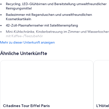
Recycling, LED-Glühbirnen und Bereitstellung umweltfreundlicher
Reinigungsmittel
Badezimmer mit Regenduschen und unweltfreundlichen
Kosmetikartikeln
42-Zoll-Plasmafernseher mit Satellitenempfang
Mini-Kühlschränke, Kinderbetreuung im Zimmer und Wasserkocher
mit Kaffee-/Teezubehör
Mehr zu dieser Unterkunft anzeigen
Ähnliche Unterkünfte
Citadines Tour Eiffel Paris
L’Hôtel 
Citadines
L’Hôtel
Citadines Tour Eiffel Paris
L’Hôtel