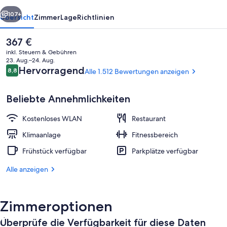
rück
Weiter
107+
Übersicht
Zimmer
Lage
Richtlinien
Der
367 €
aktuelle
inkl. Steuern & Gebühren
Preis
23. Aug.–24. Aug.
beträgt
Bewertungen
Hervorragend
8,8
Alle 1.512 Bewertungen anzeigen
8,8 von 10.
367 €.
Beliebte Annehmlichkeiten
Kostenloses WLAN
Restaurant
Deluxe-Zimmer, 2 Einzelbetten, Balkon,
Klimaanlage
Fitnessbereich
Frühstück verfügbar
Parkplätze verfügbar
Alle anzeigen
Zimmeroptionen
Überprüfe die Verfügbarkeit für diese Daten