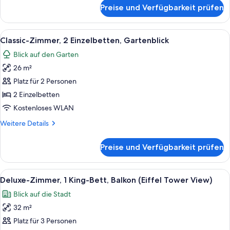
für
Preise und Verfügbarkeit prüfen
Classic-
Zimmer,
1
Alle
Ein Hotelzimmer mit zwei Betten, ein
8
Doppelbett,
Classic-Zimmer, 2 Einzelbetten, Gartenblick
Fotos
Gartenblick
Blick auf den Garten
für
26 m²
Classic-
Zimmer,
Platz für 2 Personen
2 Einzelbetten,
2 Einzelbetten
Gartenblick
Kostenloses WLAN
anzeigen
Weitere
Weitere Details
Details
für
Preise und Verfügbarkeit prüfen
Classic-
Zimmer,
2 Einzelbetten,
Alle
Ein Hotelzimmer mit einem großen Bett
7
Gartenblick
Deluxe-Zimmer, 1 King-Bett, Balkon (Eiffel Tower View)
Fotos
Blick auf die Stadt
für
32 m²
Deluxe-
Zimmer,
Platz für 3 Personen