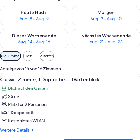
Überprüfe die Verfügbarkeit für heute Nacht, Aug. 8 - Aug. 9.
Überprüfe die Verfügbarkeit f
Heute Nacht
Morgen
Aug. 8 - Aug. 9
Aug. 9 - Aug. 10
Überprüfe die Verfügbarkeit für dieses Wochenende, Aug. 14 -
Überprüfe die Verfügbarkeit f
Dieses Wochenende
Nächstes Wochenende
Aug. 14 - Aug. 16
Aug. 21 - Aug. 23
Verfügbare
Alle Zimmer
1 Bett
2 Betten
Filter
für
Anzeige von 16 von 16 Zimmern
Zimmer
Alle
Ein Hotelzimmer mit einem großen Bet
12
Classic-Zimmer, 1 Doppelbett, Gartenblick
Fotos
Blick auf den Garten
für
26 m²
Classic-
Zimmer,
Platz für 2 Personen
1
1 Doppelbett
Doppelbett,
Kostenloses WLAN
Gartenblick
Weitere
Weitere Details
anzeigen
Details