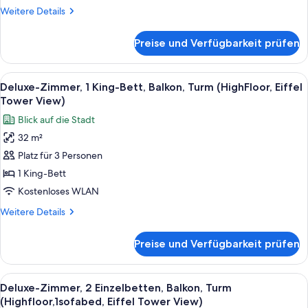
Gartenblick
Weitere
Weitere Details
anzeigen
Details
für
Preise und Verfügbarkeit prüfen
Classic-
Zimmer,
2 Einzelbetten,
Alle
Der Eiffelturm mit Blick auf Pariser 
4
Balkon,
Deluxe-Zimmer, 1 King-Bett, Balkon, Turm (HighFloor, Eiffel
Fotos
Gartenblick
Tower View)
für
Blick auf die Stadt
Deluxe-
32 m²
Zimmer,
Platz für 3 Personen
1 King-
Bett,
1 King-Bett
Balkon,
Kostenloses WLAN
Turm
Weitere
Weitere Details
(HighFloor,
Details
Eiffel
für
Preise und Verfügbarkeit prüfen
Deluxe-
Tower
Zimmer,
View)
1 King-
Alle
Ein Hotelzimmer mit zwei Betten und 
anzeigen
5
Bett,
Deluxe-Zimmer, 2 Einzelbetten, Balkon, Turm
Fotos
Balkon,
(Highfloor,1sofabed, Eiffel Tower View)