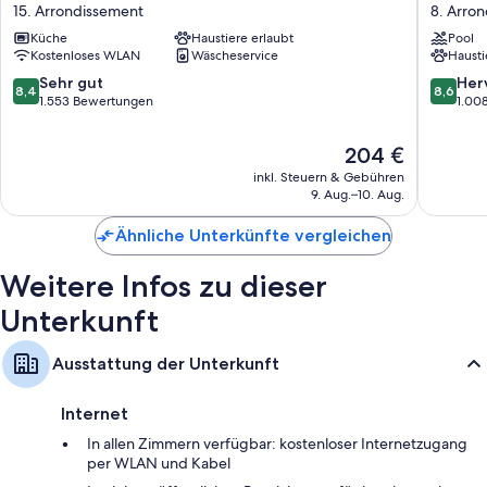
Tour
du
15. Arrondissement
8. Arro
Eiffel
Collecti
Küche
Haustiere erlaubt
Pool
Paris
Paris
Kostenloses WLAN
Wäscheservice
Hausti
15.
8.
Arrondissement
Arrondi
8.4
8.6
Sehr gut
Her
8,4
8,6
von
von
1.553 Bewertungen
1.00
10,
10,
Sehr
Hervorr
Der
204 €
gut,
1.008
Preis
inkl. Steuern & Gebühren
1.553
Bewert
beträgt
9. Aug.–10. Aug.
Bewertungen
204 €
Ähnliche Unterkünfte vergleichen
Weitere Infos zu dieser
Unterkunft
Ausstattung der Unterkunft
Internet
In allen Zimmern verfügbar: kostenloser Internetzugang
per WLAN und Kabel