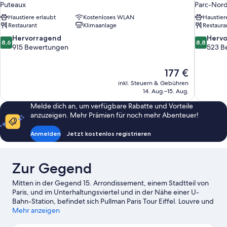
Puteaux
Parc-Nor
Haustiere erlaubt
Kostenloses WLAN
Haustier
Restaurant
Klimaanlage
Restaura
8.6
8.8
Hervorragend
Herv
8,6
8,8
von
von
915 Bewertungen
523 B
10,
10,
Hervorragend,
Hervorrag
Der
177 €
915
523
Preis
Bewertungen
Bewertun
inkl. Steuern & Gebühren
beträgt
14. Aug.–15. Aug.
177 €
Melde dich an, um verfügbare Rabatte und Vorteile
anzuzeigen. Mehr Prämien für noch mehr Abenteuer!
Anmelden
Jetzt kostenlos registrieren
Zur Gegend
Mitten in der Gegend 15. Arrondissement, einem Stadtteil von
Paris, und im Unterhaltungsviertel und in der Nähe einer U-
Bahn-Station, befindet sich Pullman Paris Tour Eiffel. Louvre und
Opéra Garnier sind Höhepunkte für kulturell interessierte
Mehr anzeigen
Besucher, während zu den bekanntesten Sehenswürdigkeiten