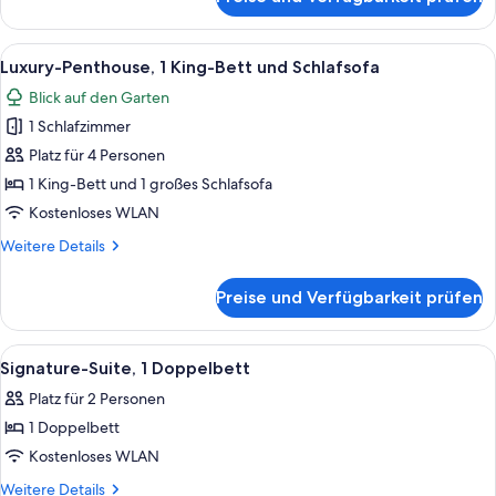
Junior-
Suite,
1 King-
Alle
Ein modernes Hotelzimmer mit einem g
7
Bett
Luxury-Penthouse, 1 King-Bett und Schlafsofa
Fotos
und
Blick auf den Garten
Schlafsofa
für
1 Schlafzimmer
Luxury-
Penthouse,
Platz für 4 Personen
1 King-
1 King-Bett und 1 großes Schlafsofa
Bett
Kostenloses WLAN
und
Weitere
Weitere Details
Schlafsofa
Details
anzeigen
für
Preise und Verfügbarkeit prüfen
Luxury-
Penthouse,
1 King-
Alle
42-Zoll-Plasmafernseher mit Satellit
8
Bett
Signature-Suite, 1 Doppelbett
Fotos
und
Platz für 2 Personen
Schlafsofa
für
1 Doppelbett
Signature-
Suite,
Kostenloses WLAN
1
Weitere
Weitere Details