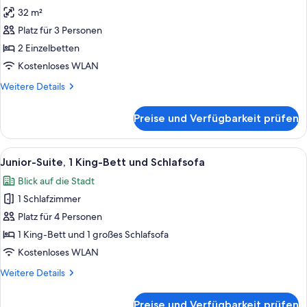
Turm
für
32 m²
(HighFloor,
Deluxe-
Eiffel
Platz für 3 Personen
Zimmer,
Tower
2 Einzelbetten
2 Einzelbetten,
View)
Balkon,
Kostenloses WLAN
Turm
Weitere
Weitere Details
(Highfloor,1sofabed,
Details
für
Eiffel
Preise und Verfügbarkeit prüfen
Deluxe-
Tower
Zimmer,
View)
2 Einzelbetten,
Alle
Ein Hotelzimmer mit einem großen Bet
8
anzeigen
Balkon,
Junior-Suite, 1 King-Bett und Schlafsofa
Fotos
Turm
Blick auf die Stadt
(Highfloor,1sofabed,
für
Eiffel
1 Schlafzimmer
Junior-
Tower
Suite,
Platz für 4 Personen
View)
1 King-
1 King-Bett und 1 großes Schlafsofa
Bett
Kostenloses WLAN
und
Weitere
Weitere Details
Schlafsofa
Details
anzeigen
für
Preise und Verfügbarkeit prüfen