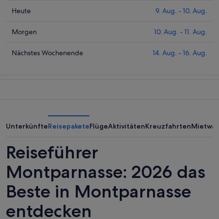
Prüfe
Heute
9. Aug. - 10. Aug.
die
Preise
Prüfe
Morgen
10. Aug. - 11. Aug.
für
die
Montparnasse
Preise
Prüfe
Nächstes Wochenende
14. Aug. - 16. Aug.
heute
für
die
Nacht,
Montparnasse
Preise
9.
morgen
für
Aug.
Nacht,
Montparnasse
-
10.
am
10.
Aug.
nächsten
Aug.
-
Wochenende,
Unterkünfte
Reisepakete
Flüge
Aktivitäten
Kreuzfahrten
Mietwa
11.
14.
Aug.
Aug.
Reiseführer
-
16.
Montparnasse: 2026 das
Aug.
Beste in Montparnasse
entdecken