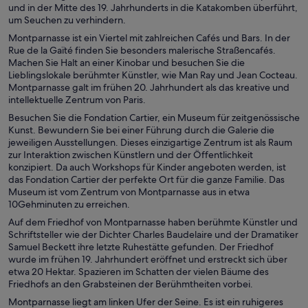
und in der Mitte des 19. Jahrhunderts in die Katakomben überführt,
um Seuchen zu verhindern.
Montparnasse ist ein Viertel mit zahlreichen Cafés und Bars. In der
Rue de la Gaïté finden Sie besonders malerische Straßencafés.
Machen Sie Halt an einer Kinobar und besuchen Sie die
Lieblingslokale berühmter Künstler, wie Man Ray und Jean Cocteau.
Montparnasse galt im frühen 20. Jahrhundert als das kreative und
intellektuelle Zentrum von Paris.
Besuchen Sie die Fondation Cartier, ein Museum für zeitgenössische
Kunst. Bewundern Sie bei einer Führung durch die Galerie die
jeweiligen Ausstellungen. Dieses einzigartige Zentrum ist als Raum
zur Interaktion zwischen Künstlern und der Öffentlichkeit
konzipiert. Da auch Workshops für Kinder angeboten werden, ist
das Fondation Cartier der perfekte Ort für die ganze Familie. Das
Museum ist vom Zentrum von Montparnasse aus in etwa
10Gehminuten zu erreichen.
Auf dem Friedhof von Montparnasse haben berühmte Künstler und
Schriftsteller wie der Dichter Charles Baudelaire und der Dramatiker
Samuel Beckett ihre letzte Ruhestätte gefunden. Der Friedhof
wurde im frühen 19. Jahrhundert eröffnet und erstreckt sich über
etwa 20 Hektar. Spazieren im Schatten der vielen Bäume des
Friedhofs an den Grabsteinen der Berühmtheiten vorbei.
Montparnasse liegt am linken Ufer der Seine. Es ist ein ruhigeres