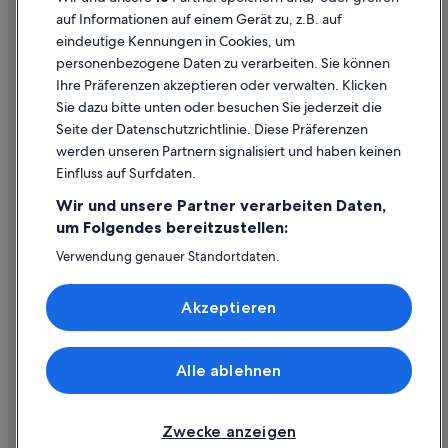
Rechtliche Hinweise/Kontakt
auf Informationen auf einem Gerät zu, z.B. auf
Montparnasse: Hotels
eindeutige Kennungen in Cookies, um
Inhaltsrichtlinien und Melden von Inhalten
Best Western Hotels in Montparnasse
personenbezogene Daten zu verarbeiten. Sie können
Ihre Präferenzen akzeptieren oder verwalten. Klicken
Hilfe
Sie dazu bitte unten oder besuchen Sie jederzeit die
Hilfe
Seite der Datenschutzrichtlinie. Diese Präferenzen
werden unseren Partnern signalisiert und haben keinen
Flug stornieren
Einfluss auf Surfdaten.
Hotel- oder Ferienunterkunftsbuchung stornieren
Wir und unsere Partner verarbeiten Daten,
Rückerstattungsdauer
um Folgendes bereitzustellen:
Expedia-Gutschein einlösen
Verwendung genauer Standortdaten.
Endgeräteeigenschaften zur Identifikation aktiv abfragen.
Internationale Reisedokumente
Speichern von oder Zugriff auf Informationen auf einem
Akzeptieren
Endgerät. Personalisierte Werbung und Inhalte, Messung
von Werbeleistung und der Performance von Inhalten,
Zielgruppenforschung sowie Entwicklung und
Verbesserung von Angeboten.
Alle ablehnen
© 2026 Expedia, Inc., ein Unternehmen der Expedia Group. Alle Rechte
Liste der Partner (Lieferanten)
vorbehalten. Expedia und das Expedia-Logo sind Handelsmarken oder
eingetragene Handelsmarken von Expedia, Inc.
Zwecke anzeigen