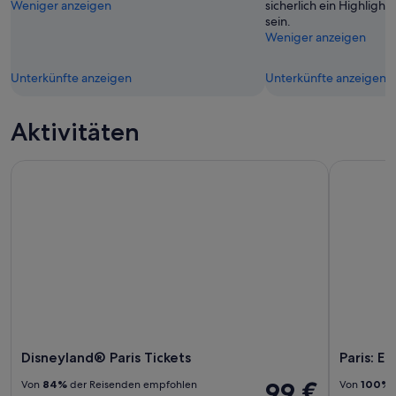
Weniger anzeigen
sicherlich ein Highlight
sein.
Weniger anzeigen
Unterkünfte anzeigen
Unterkünfte anzeigen
Aktivitäten
Disneyland® Paris Tickets
Paris: Ein
Disneyland® Paris Tickets
Paris: E
99 €
Von
84%
der Reisenden empfohlen
Von
100%