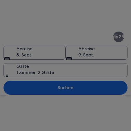
Fotos
von
Montparnasse
25
Anreise
Abreise
8. Sept.
9. Sept.
Gäste
1 Zimmer, 2 Gäste
Ein von Bäumen gesäumter Fußweg mit
Suchen
Karte erkunden