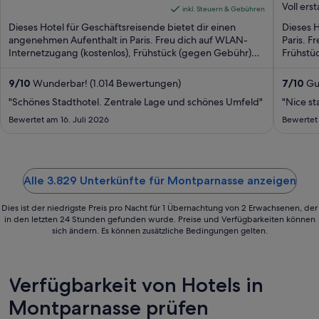
Paris
Voll ers
of
beträgt
of
inkl. Steuern & Gebühren
5
135 €
5
Dieses Hotel für Geschäftsreisende bietet dir einen
Dieses H
pro
angenehmen Aufenthalt in Paris. Freu dich auf WLAN-
Paris. F
Internetzugang (kostenlos), Frühstück (gegen Gebühr)
Nacht
Frühstüc
und ...
vom
23.
9
/
10
Wunderbar! (1.014 Bewertungen)
7
/
10
Gut
Aug.
"Schönes Stadthotel. Zentrale Lage und schönes Umfeld"
"Nice st
bis
Bewertet am 16. Juli 2026
Bewertet
zum
24.
Aug.
Alle 3.829 Unterkünfte für Montparnasse anzeigen
Dies ist der niedrigste Preis pro Nacht für 1 Übernachtung von 2 Erwachsenen, der
in den letzten 24 Stunden gefunden wurde. Preise und Verfügbarkeiten können
sich ändern. Es können zusätzliche Bedingungen gelten.
Verfügbarkeit von Hotels in
Montparnasse prüfen