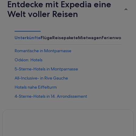
Entdecke mit Expedia eine
Welt voller Reisen
Unterkünfte
Flüge
Reisepakete
Mietwagen
Ferienwohnung
Romantische in Montparnasse
Odéon: Hotels
5-Sterne-Hotels in Montparnasse
All-Inclusive- in Rive Gauche
Hotels nahe Eiffelturm
4-Sterne-Hotels in 14. Arrondissement
Paris Hotels
Hotels nahe Bobino
Hotels mit Aussicht in Quartier Latin
Hausboote in Rive Gauche