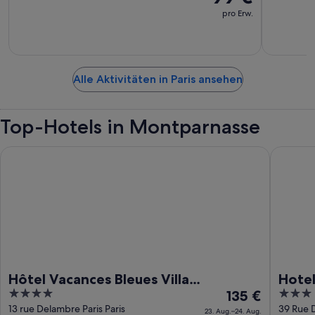
pro Erw.
Alle Aktivitäten in Paris ansehen
Top-Hotels in Montparnasse
Hôtel Vacances Bleues Villa Modigliani
Hotel Re
Hôtel Vacances Bleues Villa
Hotel
4
Der
3
Modigliani
135 €
out
Preis
out
13 rue Delambre Paris Paris
39 Rue 
23. Aug.–24. Aug.