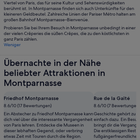
Viertel von Paris, das für seine Kultur und Sehenswürdigkeiten
berühmt ist. In Montparnasse finden sich auch Unterkünfte für den
kleineren Geldbeutel. Zahlreiche Linien der Pariser Métro halten am
großen Bahnhof Montparnasse–Bienvenüe.
Probieren Sie bei Ihrem Besuch in Montparnasse unbedingt in einer
der vielen Crêperies die süßen Crêpes, die zu den köstlichsten in
ganz Paris zählen.
Weniger
Übernachte in der Nähe
beliebter Attraktionen in
Montparnasse
Friedhof Montparnasse
Rue de la Gaîté
8.6/10 (17 Bewertungen)
8.6/10 (7 Bewertungen)
Ein Abstecher zu Friedhof Montparnasse kann
Geschichte gehört zu e
dich viel über die interessante Vergangenheit
einfach dazu. Ein Besuc
von Paris lehren. Entdecke die Museen in
bringt dir die Vergange
dieser lebhaften Gegend, oder verbring
Die erstklassigen Restau
etwas Zeit mit Touren durch die Region.
fußgängerfreundliche