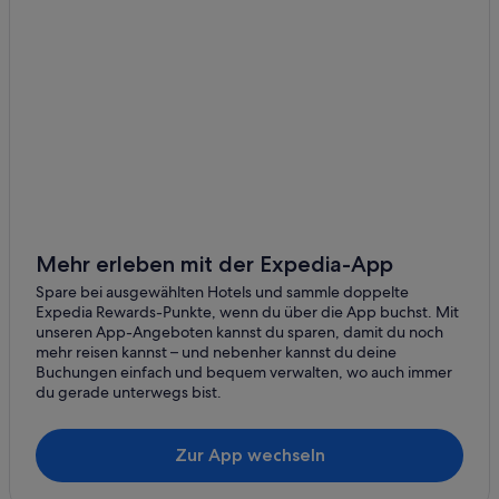
Hilton Hotels in Montparnasse
Hotels mit Frühstück in Quartier Latin
Appart'city Hotels in Montparnasse
Timhotels in Montparnasse
Ferienwohnungen in Paris
Hotels nahe Bahnhof Paris Gare de l'Est
Familien in 14. Arrondissement
Hotels nahe Le Bon Marché
Mehr erleben mit der Expedia-App
Günstige in Montparnasse
Spare bei ausgewählten Hotels und sammle doppelte
Expedia Rewards-Punkte, wenn du über die App buchst. Mit
Hotels nahe Rue de la Gaîté
unseren App-Angeboten kannst du sparen, damit du noch
mehr reisen kannst – und nebenher kannst du deine
3-Sterne-Hotels in Montparnasse
Buchungen einfach und bequem verwalten, wo auch immer
Familien in Montparnasse
du gerade unterwegs bist.
5. Arrondissement: Hotels
Zur App wechseln
Stadtzentrum von Paris: Hotels
Haustierfreundliche in Montparnasse