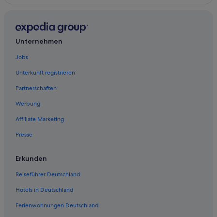
Hotels mit WLAN in Montparnasse
Art Hotels Paris in Montparnasse
Hotels mit Frühstück in Montparnasse
Unternehmen
3-Sterne-Hotels in Quartier Latin
Jobs
Escapade Parisienne Hotels in Montparnasse
Unterkunft registrieren
Hotels mit Klimaanlage in Montparnasse
Partnerschaften
6. Arrondissement: Hotels
Werbung
Boutique- in Montparnasse
Affiliate Marketing
Hotels & Preference in Quartier Latin
Presse
Historische in Montparnasse
2-Sterne-Hotels in Montparnasse
Erkunden
Inwood Hotels in Montparnasse
Reiseführer Deutschland
Günstige in Quartier Latin
Hotels in Deutschland
Hotels mit Pool in Montparnasse
Ferienwohnungen Deutschland
Hotels nahe Place Denfert-Rochereau