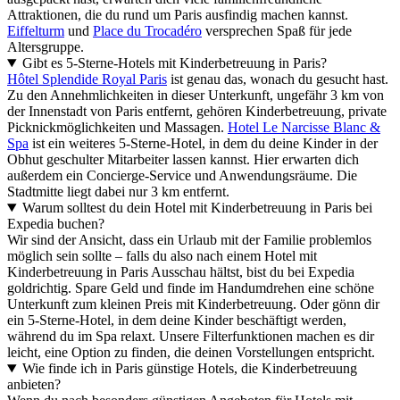
Attraktionen, die du rund um Paris ausfindig machen kannst.
Eiffelturm
und
Place du Trocadéro
versprechen Spaß für jede
Altersgruppe.
Gibt es 5-Sterne-Hotels mit Kinderbetreuung in Paris?
Hôtel Splendide Royal Paris
ist genau das, wonach du gesucht hast.
Zu den Annehmlichkeiten in dieser Unterkunft, ungefähr 3 km von
der Innenstadt von Paris entfernt, gehören Kinderbetreuung, private
Picknickmöglichkeiten und Massagen.
Hotel Le Narcisse Blanc &
Spa
ist ein weiteres 5-Sterne-Hotel, in dem du deine Kinder in der
Obhut geschulter Mitarbeiter lassen kannst. Hier erwarten dich
außerdem ein Concierge-Service und Anwendungsräume. Die
Stadtmitte liegt dabei nur 3 km entfernt.
Warum solltest du dein Hotel mit Kinderbetreuung in Paris bei
Expedia buchen?
Wir sind der Ansicht, dass ein Urlaub mit der Familie problemlos
möglich sein sollte – falls du also nach einem Hotel mit
Kinderbetreuung in Paris Ausschau hältst, bist du bei Expedia
goldrichtig. Spare Geld und finde im Handumdrehen eine schöne
Unterkunft zum kleinen Preis mit Kinderbetreuung. Oder gönn dir
ein 5-Sterne-Hotel, in dem deine Kinder beschäftigt werden,
während du im Spa relaxt. Unsere Filterfunktionen machen es dir
leicht, eine Option zu finden, die deinen Vorstellungen entspricht.
Wie finde ich in Paris günstige Hotels, die Kinderbetreuung
anbieten?