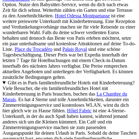
Option. Nutze den Babysitter-Service, wenn du dich nach etwas
Zeit für dich sehnst. Weiterhin zählen ein Garten und eine Terrasse
zu den Annehmlichkeiten.
Hotel Odessa Montparnasse
ist eine
weitere preiswerte Unterkunft mit Kinderbetreuung. Eine Rezeption
und Verdunkelungsvorhänge machen sie für viele Reisende zu einer
wunderbaren Wahl. Falls du deine schwer verdienten Euros
behalten und dennoch das Beste von Paris erleben möchtest, setze
ein paar unterhaltsame und kostenlose Attraktionen auf deine To-do-
Liste.
Place du Trocadéro
und
Palais Royal
sind eine schöne
Tagesbeschäftigung. Dieser Preis war bei Expedia innerhalb der
letzten 7 Tage für Hotelbuchungen mit einem Check-in-Datum
innerhalb des nächsten Jahres verfügbar. Die Preise entsprechen
aktuellen Angeboten und unterliegen der Verfügbarkeit. Es können
zusätzliche Bedingungen gelten.
Gibt es in Paris familienfreundliche Hotels mit Kinderbetreuung?
Viele Besucher, die ein familienfreundliches Hotel mit
Kinderbetreuung in Paris brauchen, buchen das
La Chambre du
Marais
. Es hat 4 Sterne und tolle Annehmlichkeiten, darunter ein
Zimmerreinigungsservice und kostenloses WLAN, wirst du dich
hier gleich wie zu Hause fühlen.
Hôtel Fabric
ist eine 4-Sterne-
Unterkunft, in der du auch Spaß haben kannst, während jemand
anderes sich um die Kleinen kümmert. Ein Café und ein
Zimmerreinigungsservice machen sie zum passenden
Ausgangspunkt für deinen Urlaub in Paris. Sobald du deine Taschen
ausgepackt hast, erwarten dich viele familienfreundliche