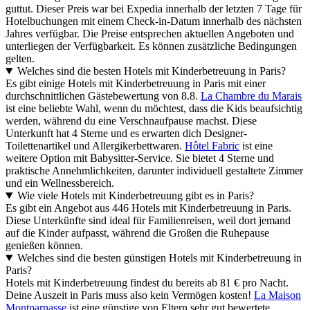
guttut. Dieser Preis war bei Expedia innerhalb der letzten 7 Tage für
Hotelbuchungen mit einem Check-in-Datum innerhalb des nächsten
Jahres verfügbar. Die Preise entsprechen aktuellen Angeboten und
unterliegen der Verfügbarkeit. Es können zusätzliche Bedingungen
gelten.
Welches sind die besten Hotels mit Kinderbetreuung in Paris?
Es gibt einige Hotels mit Kinderbetreuung in Paris mit einer
durchschnittlichen Gästebewertung von 8.8.
La Chambre du Marais
ist eine beliebte Wahl, wenn du möchtest, dass die Kids beaufsichtig
werden, während du eine Verschnaufpause machst. Diese
Unterkunft hat 4 Sterne und es erwarten dich Designer-
Toilettenartikel und Allergikerbettwaren.
Hôtel Fabric
ist eine
weitere Option mit Babysitter-Service. Sie bietet 4 Sterne und
praktische Annehmlichkeiten, darunter individuell gestaltete Zimmer
und ein Wellnessbereich.
Wie viele Hotels mit Kinderbetreuung gibt es in Paris?
Es gibt ein Angebot aus 446 Hotels mit Kinderbetreuung in Paris.
Diese Unterkünfte sind ideal für Familienreisen, weil dort jemand
auf die Kinder aufpasst, während die Großen die Ruhepause
genießen können.
Welches sind die besten günstigen Hotels mit Kinderbetreuung in
Paris?
Hotels mit Kinderbetreuung findest du bereits ab 81 € pro Nacht.
Deine Auszeit in Paris muss also kein Vermögen kosten!
La Maison
Montparnasse
ist eine günstige von Eltern sehr gut bewertete