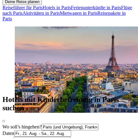
Deine Reise planen
Reiseführer für Paris
Hotels in Paris
Ferienunterkünfte in Paris
Flüge
nach Paris
Aktivitäten in Paris
Mietwagen in Paris
Reisepakete in
Paris
Hotels mit Kinderbetreuung in Paris
suchen
Wo soll’s hingehen?
Daten