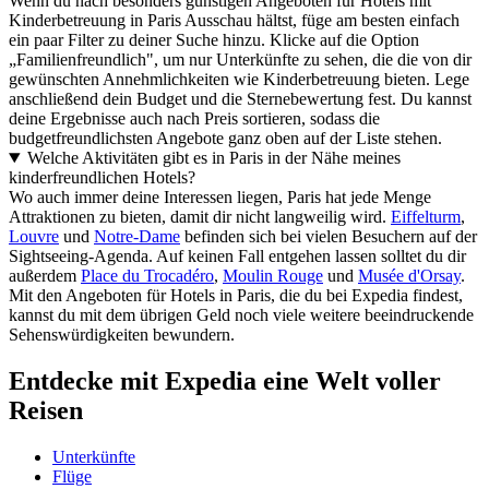
Wenn du nach besonders günstigen Angeboten für Hotels mit
Kinderbetreuung in Paris Ausschau hältst, füge am besten einfach
ein paar Filter zu deiner Suche hinzu. Klicke auf die Option
„Familienfreundlich", um nur Unterkünfte zu sehen, die die von dir
gewünschten Annehmlichkeiten wie Kinderbetreuung bieten. Lege
anschließend dein Budget und die Sternebewertung fest. Du kannst
deine Ergebnisse auch nach Preis sortieren, sodass die
budgetfreundlichsten Angebote ganz oben auf der Liste stehen.
Welche Aktivitäten gibt es in Paris in der Nähe meines
kinderfreundlichen Hotels?
Wo auch immer deine Interessen liegen, Paris hat jede Menge
Attraktionen zu bieten, damit dir nicht langweilig wird.
Eiffelturm
,
Louvre
und
Notre-Dame
befinden sich bei vielen Besuchern auf der
Sightseeing-Agenda. Auf keinen Fall entgehen lassen solltet du dir
außerdem
Place du Trocadéro
,
Moulin Rouge
und
Musée d'Orsay
.
Mit den Angeboten für Hotels in Paris, die du bei Expedia findest,
kannst du mit dem übrigen Geld noch viele weitere beeindruckende
Sehenswürdigkeiten bewundern.
Entdecke mit Expedia eine Welt voller
Reisen
Unterkünfte
Flüge