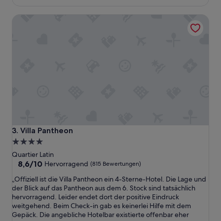
d
114 €
e
i
u
Villa Pantheon
t
n
i
d
o
i
n
n
w
u
a
n
r
d
n
i
i
c
c
h
h
h
t
a
b
b
Villa Pantheon
3. Villa Pantheon
e
e
4.0-
s
n
Sterne-
o
Quartier Latin
e
n
Unterkunft
8.6
8,6/10
i
Hervorragend
(815 Bewertungen)
d
von
n
„
„Offiziell ist die Villa Pantheon ein 4-Sterne-Hotel. Die Lage und
e
10,
e
O
der Blick auf das Pantheon aus dem 6. Stock sind tatsächlich
r
Hervorragend,
n
f
hervorragend. Leider endet dort der positive Eindruck
s
(815
n
f
weitgehend. Beim Check-in gab es keinerlei Hilfe mit dem
g
Bewertungen)
o
i
Gepäck. Die angebliche Hotelbar existierte offenbar eher
u
r