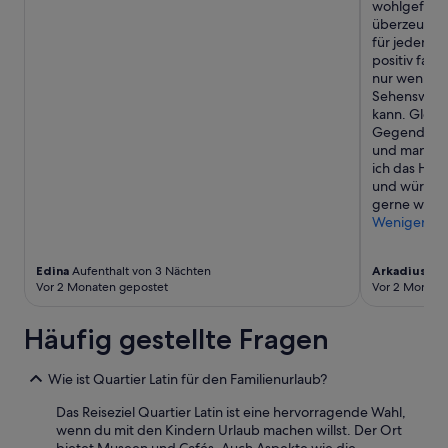
wohlgefühlt
u
u
überzeugt – 
s
b
für jeden G
d
e
positiv fand
e
r
nur wenige 
m
.
Sehenswürdi
6
H
kann. Gleich
.
a
Gegend, wo
S
n
und man sic
t
d
ich das Hot
o
t
und würde b
c
ü
gerne wiede
k
c
Weniger
s
h
i
e
n
r
Edina
Aufenthalt von 3 Nächten
Arkadius
Auf
d
u
Vor 2 Monaten gepostet
Vor 2 Monate
t
n
a
d
Häufig gestellte Fragen
t
B
s
e
ä
t
Wie ist Quartier Latin für den Familienurlaub?
c
t
h
w
Das Reiseziel Quartier Latin ist eine hervorragende Wahl,
l
ä
wenn du mit den Kindern Urlaub machen willst. Der Ort
i