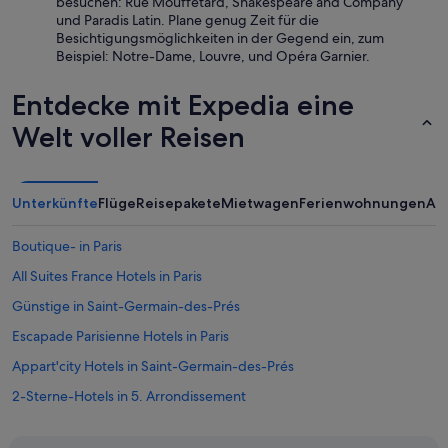
l
besuchen: Rue Mouffetard, Shakespeare and Company
t
t
und Paradis Latin. Plane genug Zeit für die
d
w
Besichtigungsmöglichkeiten in der Gegend ein, zum
o
e
Beispiel: Notre-Dame, Louvre, und Opéra Garnier.
r
r
t
d
Entdecke mit Expedia eine
d
e
e
n
Welt voller Reisen
r
a
p
u
o
f
s
N
Unterkünfte
Flüge
Reisepakete
Mietwagen
Ferienwohnungen
An
i
a
t
c
Boutique- in Paris
i
h
v
f
All Suites France Hotels in Paris
e
r
E
Günstige in Saint-Germain-des-Prés
a
i
g
Escapade Parisienne Hotels in Paris
n
e
d
.
Appart'city Hotels in Saint-Germain-des-Prés
r
K
u
2-Sterne-Hotels in 5. Arrondissement
l
c
i
Business in Quartier Latin
k
m
w