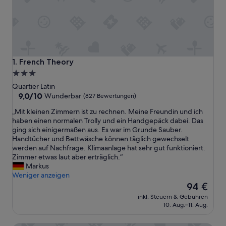
French Theory
1. French Theory
3.0-
Sterne-
Quartier Latin
Unterkunft
9.0
9,0/10
Wunderbar
(827 Bewertungen)
von
„
„Mit kleinen Zimmern ist zu rechnen. Meine Freundin und ich
10,
M
haben einen normalen Trolly und ein Handgepäck dabei. Das
Wunderbar,
i
ging sich einigermaßen aus. Es war im Grunde Sauber.
(827
t
Handtücher und Bettwäsche können täglich gewechselt
Bewertungen)
k
werden auf Nachfrage. Klimaanlage hat sehr gut funktioniert.
l
Zimmer etwas laut aber erträglich.“
e
Markus
i
Weniger anzeigen
n
Der
94 €
e
Preis
inkl. Steuern & Gebühren
n
beträgt
10. Aug.–11. Aug.
Z
94 €
i