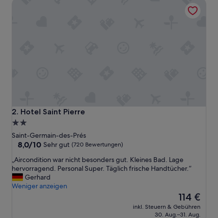
Hotel Saint Pierre
m
m
e
r
n
i
s
t
z
u
r
e
c
Hotel Saint Pierre
2. Hotel Saint Pierre
h
2.0-
n
Sterne-
e
Saint-Germain-des-Prés
n
Unterkunft
8.0
8,0/10
Sehr gut
(720 Bewertungen)
.
von
„
„Aircondition war nicht besonders gut. Kleines Bad. Lage
M
10,
A
hervorragend. Personal Super. Täglich frische Handtücher.“
e
Sehr
i
Gerhard
i
gut,
r
Weniger anzeigen
n
(720
c
Der
e
114 €
Bewertungen)
o
Preis
F
inkl. Steuern & Gebühren
n
beträgt
r
30. Aug.–31. Aug.