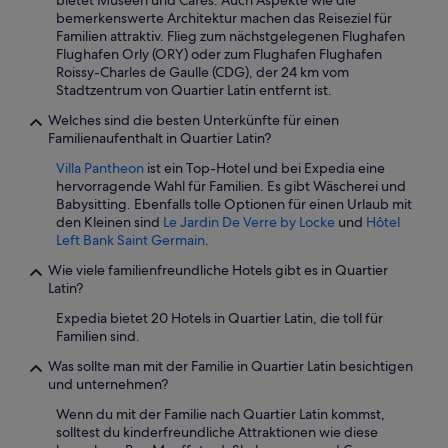
s
bietet Museen und Cafés. Auch Aspekte wie die
c
c
bemerkenswerte Architektur machen das Reiseziel für
h
h
Familien attraktiv. Flieg zum nächstgelegenen Flughafen
h
e
Flughafen Orly (ORY) oder zum Flughafen Flughafen
e
k
Roissy-Charles de Gaulle (CDG), der 24 km vom
r
ö
Stadtzentrum von Quartier Latin entfernt ist.
v
n
o
Welches sind die besten Unterkünfte für einen
n
r
Familienaufenthalt in Quartier Latin?
e
r
n
Villa Pantheon
ist ein Top-Hotel und bei Expedia eine
a
t
hervorragende Wahl für Familien. Es gibt Wäscherei und
g
ä
Babysitting. Ebenfalls tolle Optionen für einen Urlaub mit
e
g
den Kleinen sind
Le Jardin De Verre by Locke
und
Hôtel
n
l
Left Bank Saint Germain
.
d
i
.
c
Wie viele familienfreundliche Hotels gibt es in Quartier
L
h
Latin?
e
g
i
Expedia bietet 20 Hotels in Quartier Latin, die toll für
e
d
Familien sind.
w
e
e
Was sollte man mit der Familie in Quartier Latin besichtigen
r
c
und unternehmen?
e
h
n
s
Wenn du mit der Familie nach Quartier Latin kommst,
d
e
solltest du kinderfreundliche Attraktionen wie diese
e