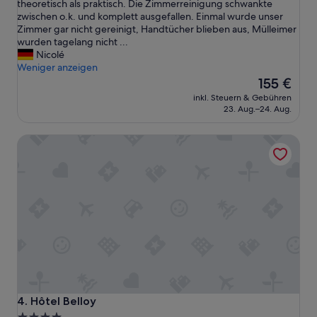
z
theoretisch als praktisch. Die Zimmerreinigung schwankte
t
m
i
zwischen o.k. und komplett ausgefallen. Einmal wurde unser
.
a
e
Zimmer gar nicht gereinigt, Handtücher blieben aus, Mülleimer
K
l
l
wurden tagelang nicht ...
l
e
l
Nicolé
e
n
i
Weniger anzeigen
i
T
s
Der
n
155 €
r
t
Preis
e
o
inkl. Steuern & Gebühren
d
beträgt
s
l
23. Aug.–24. Aug.
i
155 €
B
l
e
a
y
Hôtel Belloy
V
d
u
i
.
n
l
L
d
l
a
e
a
g
i
P
e
n
a
h
H
n
e
a
t
r
n
h
v
d
e
o
g
o
r
e
n
r
p
Hôtel Belloy
4. Hôtel Belloy
e
a
ä