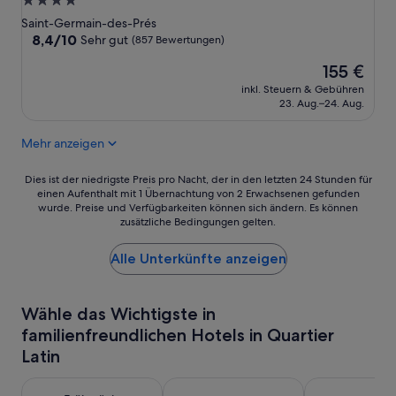
4.0-
i
g
c
Sterne-
n
Saint-Germain-des-Prés
e
k
4
Unterkunft
8.4
8,4/10
n
Sehr gut
(857 Bewertungen)
d
-
von
d
a
Der
S
155 €
10,
.
b
Preis
t
Sehr
P
e
inkl. Steuern & Gebühren
beträgt
e
gut,
e
23. Aug.–24. Aug.
i
155 €
r
(857
r
.
n
Bewertungen)
s
D
Mehr anzeigen
e
o
a
-
n
s
Dies
H
Dies ist der niedrigste Preis pro Nacht, der in den letzten 24 Stunden für
a
g
einen Aufenthalt mit 1 Übernachtung von 2 Erwachsenen gefunden
ist
o
l
i
wurde. Preise und Verfügbarkeiten können sich ändern. Es können
der
t
S
n
zusätzliche Bedingungen gelten.
niedrigste
e
u
g
Preis
l
p
s
Alle Unterkünfte anzeigen
pro
.
e
i
Nacht,
D
r
c
der
i
.
h
in
e
T
Wähle das Wichtigste in
e
den
L
ä
i
familienfreundlichen Hotels in Quartier
letzten
a
g
n
Latin
24 Stunden
g
l
i
für
e
i
g
einen
u
c
e