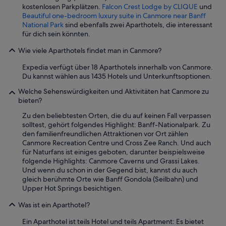
kostenlosen Parkplätzen.
Falcon Crest Lodge by CLIQUE
und
d
Beautiful one-bedroom luxury suite in Canmore near Banff
,
National Park
sind ebenfalls zwei Aparthotels, die interessant
a
für dich sein könnten.
n
d
Wie viele Aparthotels findet man in Canmore?
h
a
Expedia verfügt über 18 Aparthotels innerhalb von Canmore.
d
Du kannst wählen aus 1435 Hotels und Unterkunftsoptionen.
e
v
Welche Sehenswürdigkeiten und Aktivitäten hat Canmore zu
e
bieten?
r
Zu den beliebtesten Orten, die du auf keinen Fall verpassen
y
solltest, gehört folgendes Highlight: Banff-Nationalpark. Zu
t
den familienfreundlichen Attraktionen vor Ort zählen
h
Canmore Recreation Centre und Cross Zee Ranch. Und auch
i
für Naturfans ist einiges geboten, darunter beispielsweise
n
folgende Highlights: Canmore Caverns und Grassi Lakes.
g
Und wenn du schon in der Gegend bist, kannst du auch
w
gleich berühmte Orte wie Banff Gondola (Seilbahn) und
e
Upper Hot Springs besichtigen.
n
e
Was ist ein Aparthotel?
e
d
Ein Aparthotel ist teils Hotel und teils Apartment: Es bietet
e