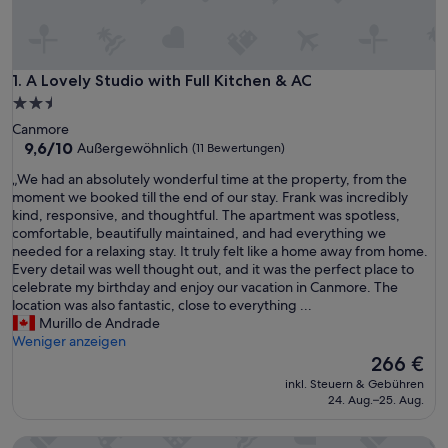
A Lovely Studio with Full Kitchen & AC
1. A Lovely Studio with Full Kitchen & AC
2.5-
Sterne-
Canmore
Unterkunft
9.6
9,6/10
Außergewöhnlich
(11 Bewertungen)
von
„
„We had an absolutely wonderful time at the property, from the
10,
W
moment we booked till the end of our stay. Frank was incredibly
Außergewöhnlich,
e
kind, responsive, and thoughtful. The apartment was spotless,
(11
h
comfortable, beautifully maintained, and had everything we
Bewertungen)
a
needed for a relaxing stay. It truly felt like a home away from home.
d
Every detail was well thought out, and it was the perfect place to
a
celebrate my birthday and enjoy our vacation in Canmore. The
n
location was also fantastic, close to everything ...
a
Murillo de Andrade
b
Weniger anzeigen
s
Der
266 €
o
Preis
inkl. Steuern & Gebühren
l
beträgt
24. Aug.–25. Aug.
u
266 €
t
Copperstone Resort
e