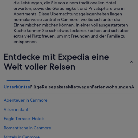
die Leistungen, die Sie von einem traditionellen Hotel
d
erwarten, sowie die Geräumigkeit und Privatsphäre wie in
f
Apartments. Diese Übernachtungsgelegenheiten liegen
o
normalerweise zentral in Canmore, wo Sie sich unter die
r
Einheimischen mischen können. In einer voll ausgestatteten
a
Küche können Sie sich etwas Leckeres kochen und sich über
r
extra viel Platz freuen, um mit Freunden und der Familie zu
e
entspannen.
l
a
Entdecke mit Expedia eine
x
i
Welt voller Reisen
n
g
s
t
Unterkünfte
Flüge
Reisepakete
Mietwagen
Ferienwohnungen
An
a
y
.
Abenteuer in Canmore
I
Villen in Banff
t
t
Eagle Terrace: Hotels
r
u
Romantische in Canmore
l
Motels in Canmore
y