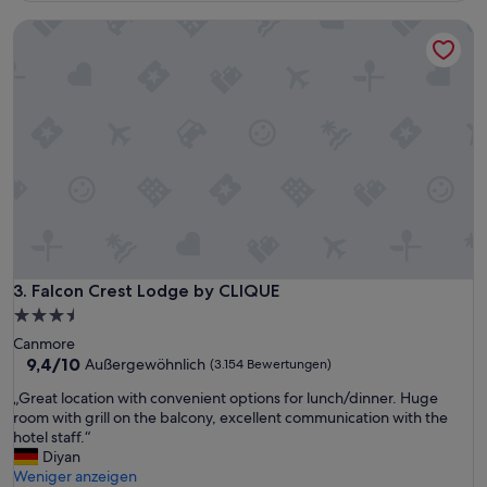
e
h
r
Falcon Crest Lodge by CLIQUE
ö
t
n
y
e
,
s
f
A
r
p
o
p
m
a
t
r
h
t
e
e
m
m
o
e
m
n
Falcon Crest Lodge by CLIQUE
3. Falcon Crest Lodge by CLIQUE
e
t
n
3.5-
m
t
Sterne-
Canmore
i
w
Unterkunft
9.4
9,4/10
Außergewöhnlich
(3.154 Bewertungen)
t
e
von
s
b
„
„Great location with convenient options for lunch/dinner. Huge
10,
e
o
G
room with grill on the balcony, excellent communication with the
Außergewöhnlich,
h
o
r
hotel staff.“
(3.154
r
k
e
Diyan
Bewertungen)
g
e
a
Weniger anzeigen
u