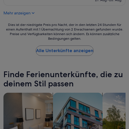
27. Aug.–28. Aug.
k
t
342 €
Bewertungen)
w
i
a
o
Mehr anzeigen
s
n
i
s
Dies
Dies ist der niedrigste Preis pro Nacht, der in den letzten 24 Stunden für
n
f
einen Aufenthalt mit 1 Übernachtung von 2 Erwachsenen gefunden wurde.
ist
c
o
Preise und Verfügbarkeiten können sich ändern. Es können zusätzliche
der
r
r
Bedingungen gelten.
niedrigste
e
l
Preis
d
u
Alle Unterkünfte anzeigen
pro
i
n
Nacht,
b
c
der
l
h
in
y
/
den
Finde Ferienunterkünfte, die zu
k
d
letzten
i
i
deinem Stil passen
24 Stunden
n
n
für
d
n
einen
,
Suche nach Aparthotels
Suche nach Apartments
Suche nach p
e
Aufenthalt
r
r
mit
e
.
1 Übernachtung
s
H
von
p
u
2 Erwachsenen
o
g
gefunden
n
e
wurde.