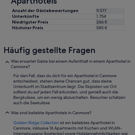
Aparthotels
a
t
b
h
Anzahl der Gästebewertungen
9.577
l
t
Unterkünfte
1.754
e
h
Niedrigster Preis
266 €
,
e
Höchster Preis
585 €
b
h
e
o
a
t
u
Häufig gestellte Fragen
e
t
l
i
s
Was erwartet Gäste bei einem Aufenthalt in einem Aparthotel in
f
t
Canmore?
u
a
l
f
Für den Fall, dass du dich für ein Aparthotel in Canmore
l
f
entscheidest, stehen deine Chancen gut, dass deine
y
.
Unterkunft im Stadtzentrum liegt. Die Skipisten vor Ort
m
“
solltest du auf jeden Fall erkunden, und genieß auch die
a
Bergkulisse, um ein wenig abzuschalten. Besucher schätzen
i
auch die Seekulisse.
n
t
Was sind beliebte Aparthotels in Canmore?
a
Golden Ridge Collection
ist ein beliebtes Aparthotel in
i
Canmore, inklusive 16 Apartments mit Küchen und WLAN-
n
Internetzugang (kostenlos) sowie Hotelannehmlichkeiten wie
e