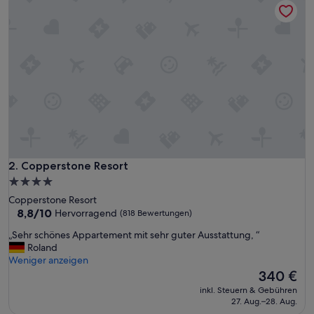
l
y
w
o
n
d
e
r
f
u
l
t
i
Copperstone Resort
2. Copperstone Resort
m
4.0-
e
Sterne-
Copperstone Resort
a
Unterkunft
8.8
8,8/10
Hervorragend
(818 Bewertungen)
t
von
t
„
„Sehr schönes Appartement mit sehr guter Ausstattung, “
10,
h
S
Roland
Hervorragend,
e
e
Weniger anzeigen
(818
p
h
Der
340 €
Bewertungen)
r
r
Preis
o
inkl. Steuern & Gebühren
s
beträgt
27. Aug.–28. Aug.
p
c
340 €