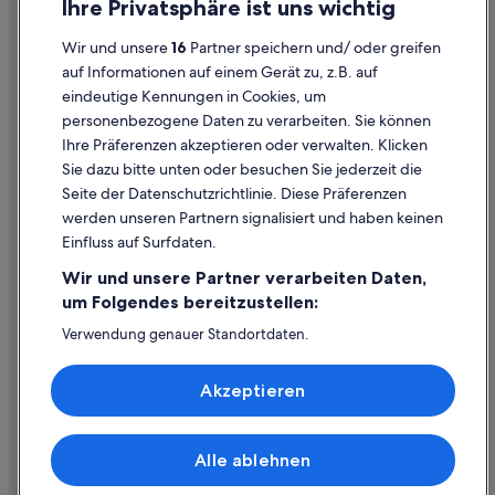
Hotels mit Whirlpool in Canmore
h
Ihre Privatsphäre ist uns wichtig
t
Cookies
Private Ferienhäuser in Canmore
o
Wir und unsere
16
Partner speichern und/ oder greifen
Rechtliche Hinweise/Kontakt
u
Baumhäuser in Banff
auf Informationen auf einem Gerät zu, z.B. auf
t
eindeutige Kennungen in Cookies, um
Inhaltsrichtlinien und Melden von Inhalten
Banff Hotels
,
personenbezogene Daten zu verarbeiten. Sie können
a
Dead Man's Flats Hotels
n
Ihre Präferenzen akzeptieren oder verwalten. Klicken
Hilfe
d
Ferienwohnungen in Canmore
Sie dazu bitte unten oder besuchen Sie jederzeit die
i
Hilfe
Seite der Datenschutzrichtlinie. Diese Präferenzen
Günstige in Canmore
t
werden unseren Partnern signalisiert und haben keinen
w
Flug stornieren
B&B in Canmore
Einfluss auf Surfdaten.
a
Hotel- oder Ferienunterkunftsbuchung stornieren
s
Hostels in Canmore
Wir und unsere Partner verarbeiten Daten,
t
Rückerstattungsdauer
Ferienwohnungen in Bow Valley Parkway
um Folgendes bereitzustellen:
h
e
Expedia-Gutschein einlösen
Hostels in Banff
Verwendung genauer Standortdaten.
p
Endgeräteeigenschaften zur Identifikation aktiv abfragen.
e
Campingplätze in Banff
Internationale Reisedokumente
Speichern von oder Zugriff auf Informationen auf einem
r
Akzeptieren
Endgerät. Personalisierte Werbung und Inhalte, Messung
Hotels nahe Fairmont Banff Springs Bowling Centre
f
von Werbeleistung und der Performance von Inhalten,
e
Zielgruppenforschung sowie Entwicklung und
Lodges in Banff
c
Verbesserung von Angeboten.
Alle ablehnen
t
Boutique- in Canmore
© 2026 Expedia, Inc., ein Unternehmen der Expedia Group. Alle Rechte
Liste der Partner (Lieferanten)
p
vorbehalten. Expedia und das Expedia-Logo sind Handelsmarken oder