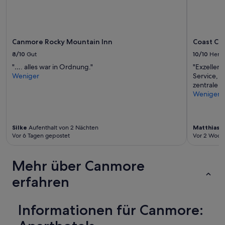
r
,
t
e
m
x
e
c
n
Canmore Rocky Mountain Inn
Coast Ca
e
t
l
8/10
Gut
10/10
Herv
w
l
"…. alles war in Ordnung."
"Exzellent
a
e
Weniger
Service, 
s
n
zentrale L
s
t
Weniger
p
c
o
o
t
m
l
m
Silke
Aufenthalt von 2 Nächten
Matthias
A
e
u
Vor 6 Tagen gepostet
Vor 2 Woch
s
n
s
i
,
c
Mehr über Canmore
c
a
o
erfahren
t
m
i
f
o
o
n
Informationen für Canmore:
r
w
t
i