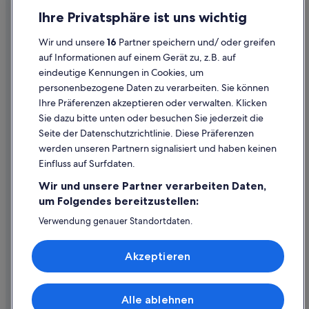
Datenschutz
Ihre Privatsphäre ist uns wichtig
Cookies
Wir und unsere
16
Partner speichern und/ oder greifen
Rechtliche Hinweise/Kontakt
auf Informationen auf einem Gerät zu, z.B. auf
eindeutige Kennungen in Cookies, um
Inhaltsrichtlinien und Melden von Inhalten
personenbezogene Daten zu verarbeiten. Sie können
Ihre Präferenzen akzeptieren oder verwalten. Klicken
Hilfe
Sie dazu bitte unten oder besuchen Sie jederzeit die
Hilfe
Seite der Datenschutzrichtlinie. Diese Präferenzen
werden unseren Partnern signalisiert und haben keinen
Flug stornieren
Einfluss auf Surfdaten.
Hotel- oder Ferienunterkunftsbuchung stornieren
Wir und unsere Partner verarbeiten Daten,
Rückerstattungsdauer
um Folgendes bereitzustellen:
Expedia-Gutschein einlösen
Verwendung genauer Standortdaten.
Endgeräteeigenschaften zur Identifikation aktiv abfragen.
Internationale Reisedokumente
Speichern von oder Zugriff auf Informationen auf einem
Akzeptieren
Endgerät. Personalisierte Werbung und Inhalte, Messung
von Werbeleistung und der Performance von Inhalten,
Zielgruppenforschung sowie Entwicklung und
Verbesserung von Angeboten.
Alle ablehnen
© 2026 Expedia, Inc., ein Unternehmen der Expedia Group. Alle Rechte
Liste der Partner (Lieferanten)