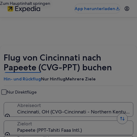
Zum Hauptinhalt springen
App herunterladen
Flug von Cincinnati nach
Papeete (CVG-PPT) buchen
Hin- und Rückflug
Nur Hinflug
Mehrere Ziele
Nur Direktflüge
Abreiseort
Cincinnati, OH (CVG-Cincinnati - Northern Kentucky In
Zielort
Papeete (PPT-Tahiti Faaa Intl.)