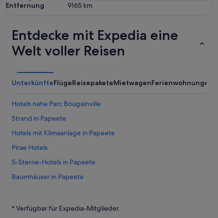
Entfernung
9165
km
Entdecke mit Expedia eine
Welt voller Reisen
Unterkünfte
Flüge
Reisepakete
Mietwagen
Ferienwohnungen
A
Hotels nahe Parc Bougainville
Strand in Papeete
Hotels mit Klimaanlage in Papeete
Pirae Hotels
5-Sterne-Hotels in Papeete
Baumhäuser in Papeete
4-Sterne-Hotels in Papeete
Hotels mit Wellnessbereich in Papeete
* Verfügbar für Expedia-Mitglieder.