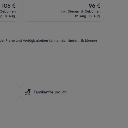
e
Der
Der
105 €
96 €
h
Preis
Preis
& Gebühren
inkl. Steuern & Gebühren
r
beträgt
beträgt
ug.–8. Aug.
12. Aug.–13. Aug.
s
105 €
96 €
a
u
b
e
rde. Preise und Verfügbarkeiten können sich ändern. Es können
r
m
i
t
t
o
l
l
e
m
Familienfreundlich
F
r
ü
h
s
t
ü