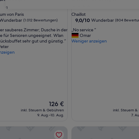
4.0-
31
Sterne-
um von Paris
Chaillot
ft
Unterkunft
9.0
9,0/10
Wunderbar
Wunderbar
(1.012 Bewertungen)
(804 Bewertu
von
„
ber sauberes Zimmer; Dusche in der
„No service “
10,
N
 für Senioren ungeeignet. Wlan
Omar
ar,
Wunderbar,
o
tücksbuffet sehr gut und günstig.“
Weniger anzeigen
(804
s
Peter
ngen)
Bewertungen)
e
nzeigen
r
v
i
c
e
“
Der
126 €
Preis
inkl. Steuern & Gebühren
inkl. Steuern 
beträgt
9. Aug.–10. Aug.
7. A
126 €
r d’Aliza
Hotel Avama Montmartre