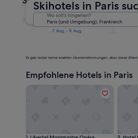
Skihotels in Paris: Verfügbar
Skihotels in Paris s
Heute
Wo soll’s hingehen?
6. Aug. - 7. Aug.
Dieses Wochenende
N
7. Aug. - 9. Aug.
Es gab leider keine exakten Übereinstimmungen, aber diese Altern
Empfohlene Hotels in Paris
Libertel Montmartre Opéra
Hotel Br
Libertel Montmartre Opéra
Hotel Br
1. Libertel Montmartre Opéra
2. Hotel