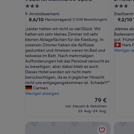
3.0-
3.0-
Sterne-
Sterne-
9. Arrondissement
Stadtzentr
Unterkunft
Unterkun
8.6
9.2
8,6/10
9,2/10
Hervorragend
(1.008 Bewertungen)
von
von
„
„
„Leider hatten wir nicht so viel Glück. Wir
„kleines a
10,
10,
L
k
hatten ein sehr kleines Zimmer mit sehr
Badewanne
Hervorragend,
Wunderb
e
l
kleinen Ablageflächen für die Kleidung. In
gut. Frühs
(1.008
(1.012
i
e
unserem Zimmer haben die Abflüsse
Hans 
Bewertungen)
Bewertu
d
i
gestunken und Ameisen waren im Bad und
Weniger a
e
n
teilweise im Bett. Nach mehrmaligen
r
e
Aufforderungen hat das Personal versucht es
h
s
zu beseitigen, aber dabei blieb es auch.
a
a
Dieses Hotel werden wir nicht mehr
t
b
berücksichtigen, da es in jeglicher Hinsicht
t
e
nicht uns entgegengekommen ist. Schade!!!“
e
r
Carmen
n
s
Weniger anzeigen
w
a
Der
79 €
i
u
Preis
inkl. Steuern & Gebühren
r
b
beträgt
23. Aug.–24. Aug.
n
e
79 €
i
r
Hôtel Korner Etoile
Hôtel Fio
c
e
h
s