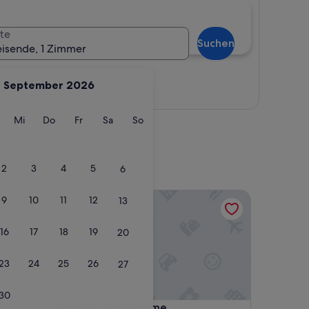
te
Suchen
eisende, 1 Zimmer
September 2026
Karte anzeigen
g
ienstag
Mittwoch
Donnerstag
Freitag
Samstag
Sonntag
Mi
Do
Fr
Sa
So
2
3
4
5
6
Hotel Villa Boheme
9
10
11
12
13
16
17
18
19
20
23
24
25
26
27
30
Hotel Villa Boheme
4. Hotel Villa Boheme