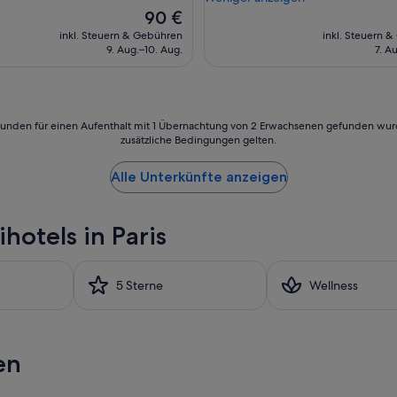
a
Der
90 €
l
Preis
inkl. Steuern & Gebühren
inkl. Steuern 
t
beträgt
9. Aug.–10. Aug.
7. A
i
90 €
n
P
a
r
24 Stunden für einen Aufenthalt mit 1 Übernachtung von 2 Erwachsenen gefunden wu
i
zusätzliche Bedingungen gelten.
s
w
Alle Unterkünfte anzeigen
a
r
r
hotels in Paris
u
n
d
u
5 Sterne
Wellness
m
g
e
l
en
u
n
g