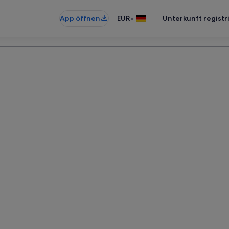
•
App öffnen
EUR
Unterkunft registr