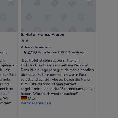
Hotel France Albion
8. Hotel France Albion
2.0-
Sterne-
9. Arrondissement
Unterkunft
9.2
9,2/10
Wunderbar
ngen)
(1.008 Bewertungen)
von
„
dum
„Das Hotel ist sehr sauber mit tollem
10,
D
3-jährigen
Frühstück und sehr sehr nettem Personal.
Wunderbar,
a
k – ein
Dazu ist die Lage sehr gut, da man eigentlich
(1.008
s
rkunft ist
überall zu Fuß hinkommt. Ich war in Paris
Bewertungen)
H
a viele
selbst und auf der Messe. Durch die Nähe
o
 sind.
zum Gare du nord ist man perfekt
t
undliche
angebunden, ohne das "Bahnhofsumfeld" zu
e
blauf
haben. Würde ich wieder buchen!“
l
. Wir
Max
i
kommen
Weniger anzeigen
s
t
s