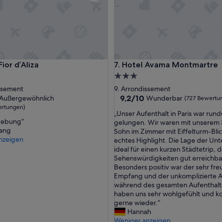
r d’Aliza
Hotel Avama Montmartre
Fior d’Aliza
7. Hotel Avama Montmartre
3.0-
Sterne-
issement
9. Arrondissement
ft
Unterkunft
9.2
9,2/10
Außergewöhnlich
Wunderbar
(727 Bewertu
von
ertungen)
„
„Unser Aufenthalt in Paris war run
10,
gebung“
U
gelungen. Wir waren mit unserem 
wöhnlich,
Wunderbar,
ang
n
Sohn im Zimmer mit Eiffelturm-Blic
(727
nzeigen
s
echtes Highlight. Die Lage der Unte
ngen)
Bewertungen)
e
ideal für einen kurzen Städtetrip, d
r
Sehenswürdigkeiten gut erreichbar
A
Besonders positiv war der sehr fre
u
Empfang und der unkomplizierte A
f
während des gesamten Aufenthalts
e
haben uns sehr wohlgefühlt und 
n
gerne wieder.“
t
Hannah
h
Weniger anzeigen