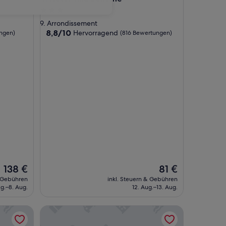
3.0-
Sterne-
9. Arrondissement
Unterkunft
8.8
8,8/10
Hervorragend
ngen)
(816 Bewertungen)
von
10,
Hervorragend,
(816
Bewertungen)
Der
Der
138 €
81 €
Preis
Preis
& Gebühren
inkl. Steuern & Gebühren
beträgt
beträgt
ug.–8. Aug.
12. Aug.–13. Aug.
138 €
81 €
Hotel France Albion