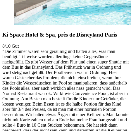
Ki Space Hotel & Spa, près de Disneyland Paris
8/10
Gut
"Die Zimmer waren sehr geräumig und hatten alles, was man
benötigt. Teilweise wurden allerdings keine Gegenstände
nachgefüllt. Es gibt Wasser auf dem Flur und einen super Shuttle mit
dem Bus in das Disneyland. Das Frühstück war in Ordnung und
wird stetig nachgefüllt. Der Poolbereich war in Ordnung. Hier
waren Gäste eher das Problem, die nicht einschreiten, wenn ihre
Kinder die Wasserduschen im Pool so manipulieren, dass außerhalb
des Pools alles, aber auch wirklich alles nass gemacht wird. Das
Nomad Restaurant war ok. Wirkt wie Convenience Food, ist aber in
Ordnung. Am Besten man bestellt für die Kinder nur Getränke, die
kosten weniger. Beim Essen ist es die halbe Portion für das Kind,
aber für 3/4 des Preises, da ist man mit einer normalen Portion
besser dran. Wir hatten etwas Ärger mit einer Kellnerin. Man konnte
nicht mit Karte zahlen und am Ende hat meine Frau bar gezahlt und
sollte 4 Euro in 10 Cent Stücken bekommen. Sie hat sich dann
beschwert, dass das nicht sein kann und daraufhin ist die Kellnering