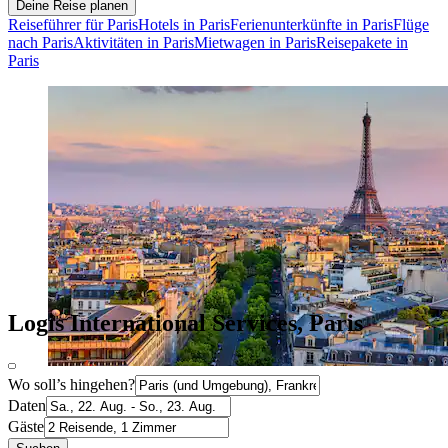
Deine Reise planen
Reiseführer für Paris
Hotels in Paris
Ferienunterkünfte in Paris
Flüge
nach Paris
Aktivitäten in Paris
Mietwagen in Paris
Reisepakete in
Paris
Logis International Services, Paris
Wo soll’s hingehen?
Daten
Gäste