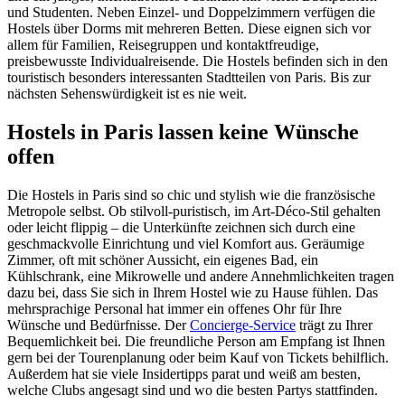
und Studenten. Neben Einzel- und Doppelzimmern verfügen die
Hostels über Dorms mit mehreren Betten. Diese eignen sich vor
allem für Familien, Reisegruppen und kontaktfreudige,
preisbewusste Individualreisende. Die Hostels befinden sich in den
touristisch besonders interessanten Stadtteilen von Paris. Bis zur
nächsten Sehenswürdigkeit ist es nie weit.
Hostels in Paris lassen keine Wünsche
offen
Die Hostels in Paris sind so chic und stylish wie die französische
Metropole selbst. Ob stilvoll-puristisch, im Art-Déco-Stil gehalten
oder leicht flippig – die Unterkünfte zeichnen sich durch eine
geschmackvolle Einrichtung und viel Komfort aus. Geräumige
Zimmer, oft mit schöner Aussicht, ein eigenes Bad, ein
Kühlschrank, eine Mikrowelle und andere Annehmlichkeiten tragen
dazu bei, dass Sie sich in Ihrem Hostel wie zu Hause fühlen. Das
mehrsprachige Personal hat immer ein offenes Ohr für Ihre
Wünsche und Bedürfnisse. Der
Concierge-Service
trägt zu Ihrer
Bequemlichkeit bei. Die freundliche Person am Empfang ist Ihnen
gern bei der Tourenplanung oder beim Kauf von Tickets behilflich.
Außerdem hat sie viele Insidertipps parat und weiß am besten,
welche Clubs angesagt sind und wo die besten Partys stattfinden.