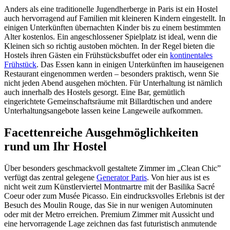
Anders als eine traditionelle Jugendherberge in Paris ist ein Hostel
auch hervorragend auf Familien mit kleineren Kindern eingestellt. In
einigen Unterkünften übernachten Kinder bis zu einem bestimmten
Alter kostenlos. Ein angeschlossener Spielplatz ist ideal, wenn die
Kleinen sich so richtig austoben möchten. In der Regel bieten die
Hostels ihren Gästen ein Frühstücksbuffet oder ein
kontinentales
Frühstück
. Das Essen kann in einigen Unterkünften im hauseigenen
Restaurant eingenommen werden – besonders praktisch, wenn Sie
nicht jeden Abend ausgehen möchten. Für Unterhaltung ist nämlich
auch innerhalb des Hostels gesorgt. Eine Bar, gemütlich
eingerichtete Gemeinschaftsräume mit Billardtischen und andere
Unterhaltungsangebote lassen keine Langeweile aufkommen.
Facettenreiche Ausgehmöglichkeiten
rund um Ihr Hostel
Über besonders geschmackvoll gestaltete Zimmer im „Clean Chic”
verfügt das zentral gelegene
Generator Paris
. Von hier aus ist es
nicht weit zum Künstlerviertel Montmartre mit der Basilika Sacré
Coeur oder zum Musée Picasso. Ein eindrucksvolles Erlebnis ist der
Besuch des Moulin Rouge, das Sie in nur wenigen Autominuten
oder mit der Metro erreichen. Premium Zimmer mit Aussicht und
eine hervorragende Lage zeichnen das fast futuristisch anmutende