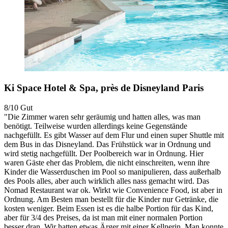
Ki Space Hotel & Spa, près de Disneyland Paris
8/10
Gut
"Die Zimmer waren sehr geräumig und hatten alles, was man
benötigt. Teilweise wurden allerdings keine Gegenstände
nachgefüllt. Es gibt Wasser auf dem Flur und einen super Shuttle mit
dem Bus in das Disneyland. Das Frühstück war in Ordnung und
wird stetig nachgefüllt. Der Poolbereich war in Ordnung. Hier
waren Gäste eher das Problem, die nicht einschreiten, wenn ihre
Kinder die Wasserduschen im Pool so manipulieren, dass außerhalb
des Pools alles, aber auch wirklich alles nass gemacht wird. Das
Nomad Restaurant war ok. Wirkt wie Convenience Food, ist aber in
Ordnung. Am Besten man bestellt für die Kinder nur Getränke, die
kosten weniger. Beim Essen ist es die halbe Portion für das Kind,
aber für 3/4 des Preises, da ist man mit einer normalen Portion
besser dran. Wir hatten etwas Ärger mit einer Kellnerin. Man konnte