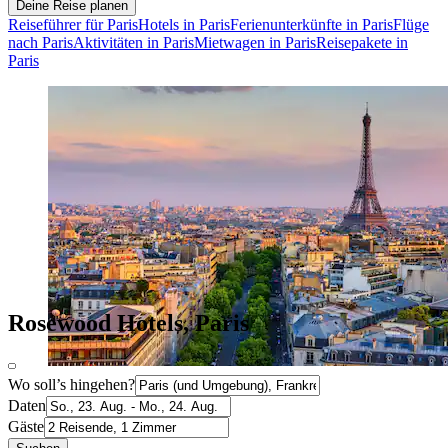
Deine Reise planen
Reiseführer für Paris
Hotels in Paris
Ferienunterkünfte in Paris
Flüge
nach Paris
Aktivitäten in Paris
Mietwagen in Paris
Reisepakete in
Paris
Rosewood Hotels, Paris
Wo soll’s hingehen?
Daten
Gäste