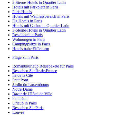
2-Sterne-Hotels in Quartier Latin
Hotels mit Parkplatz in Paris
Paris Hotels
Hotels mit Wellnessbereich in Paris
Dg Hotels in Paris
Hotels mit Casino in Quartier Latin
3-Sterne-Hotels in Quartier Latin
Residhotel in Paris
Wohnungen in Paris
Campingplätze in Paris
Hotels nahe Eiffelturm
Flüge zum Paris
Romantikurlaub Reisepakete für Paris
Besuchen Sie Île-de-France
Île de la Cité
Petit Pont
Jardin du Luxembourg
Notre-Dame
Bazar de l'Hôtel de Ville
Panthéon
Urlaub in Paris
Besuchen Sie Paris
Louvre