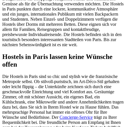
Genüsse als für die Übernachtung verwenden möchten. Die Hostels
in Paris punkten durch eine lockere, kommunikative Atmosphäre
und ein junges, internationales Publikum mit vielen Backpackern
und Studenten. Neben Einzel- und Doppelzimmern verfügen die
Hostels über Dorms mit mehreren Betten. Diese eignen sich vor
allem für Familien, Reisegruppen und kontaktfreudige,
preisbewusste Individualreisende. Die Hostels befinden sich in den
touristisch besonders interessanten Stadtteilen von Paris. Bis zur
nächsten Sehenswürdigkeit ist es nie weit.
Hostels in Paris lassen keine Wünsche
offen
Die Hostels in Paris sind so chic und stylish wie die französische
Metropole selbst. Ob stilvoll-puristisch, im Art-Déco-Stil gehalten
oder leicht flippig – die Unterkünfte zeichnen sich durch eine
geschmackvolle Einrichtung und viel Komfort aus. Geräumige
Zimmer, oft mit schöner Aussicht, ein eigenes Bad, ein
Kühlschrank, eine Mikrowelle und andere Annehmlichkeiten tragen
dazu bei, dass Sie sich in Ihrem Hostel wie zu Hause fühlen. Das
mehrsprachige Personal hat immer ein offenes Ohr für Ihre
Wünsche und Bedürfnisse. Der
Concierge-Service
trägt zu Ihrer
Bequemlichkeit bei. Die freundliche Person am Empfang ist Ihnen