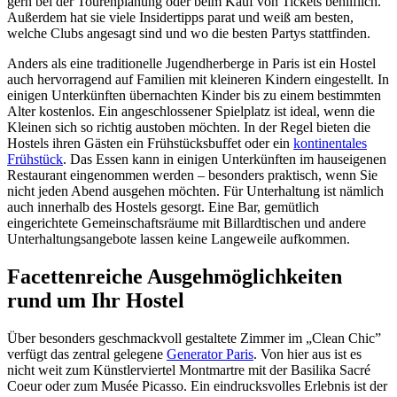
gern bei der Tourenplanung oder beim Kauf von Tickets behilflich.
Außerdem hat sie viele Insidertipps parat und weiß am besten,
welche Clubs angesagt sind und wo die besten Partys stattfinden.
Anders als eine traditionelle Jugendherberge in Paris ist ein Hostel
auch hervorragend auf Familien mit kleineren Kindern eingestellt. In
einigen Unterkünften übernachten Kinder bis zu einem bestimmten
Alter kostenlos. Ein angeschlossener Spielplatz ist ideal, wenn die
Kleinen sich so richtig austoben möchten. In der Regel bieten die
Hostels ihren Gästen ein Frühstücksbuffet oder ein
kontinentales
Frühstück
. Das Essen kann in einigen Unterkünften im hauseigenen
Restaurant eingenommen werden – besonders praktisch, wenn Sie
nicht jeden Abend ausgehen möchten. Für Unterhaltung ist nämlich
auch innerhalb des Hostels gesorgt. Eine Bar, gemütlich
eingerichtete Gemeinschaftsräume mit Billardtischen und andere
Unterhaltungsangebote lassen keine Langeweile aufkommen.
Facettenreiche Ausgehmöglichkeiten
rund um Ihr Hostel
Über besonders geschmackvoll gestaltete Zimmer im „Clean Chic”
verfügt das zentral gelegene
Generator Paris
. Von hier aus ist es
nicht weit zum Künstlerviertel Montmartre mit der Basilika Sacré
Coeur oder zum Musée Picasso. Ein eindrucksvolles Erlebnis ist der