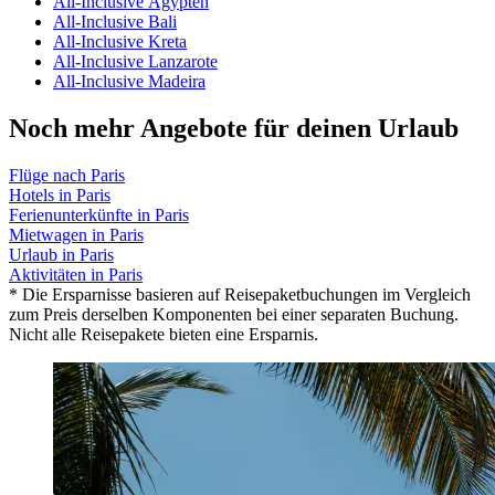
All-Inclusive Ägypten
All-Inclusive Bali
All-Inclusive Kreta
All-Inclusive Lanzarote
All-Inclusive Madeira
Noch mehr Angebote für deinen Urlaub
Flüge nach Paris
Hotels in Paris
Ferienunterkünfte in Paris
Mietwagen in Paris
Urlaub in Paris
Aktivitäten in Paris
* Die Ersparnisse basieren auf Reisepaketbuchungen im Vergleich
zum Preis derselben Komponenten bei einer separaten Buchung.
Nicht alle Reisepakete bieten eine Ersparnis.