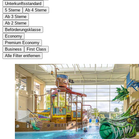
Unterkunftsstandard
5 Sterne
Ab 4 Sterne
Ab 3 Sterne
Ab 2 Sterne
Beförderungsklasse
Economy
Premium Economy
Business
First Class
Alle Filter entfernen