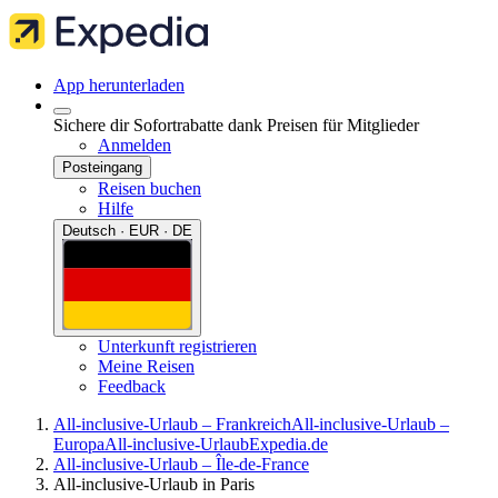
App herunterladen
Sichere dir Sofortrabatte dank Preisen für Mitglieder
Anmelden
Posteingang
Reisen buchen
Hilfe
Deutsch · EUR · DE
Unterkunft registrieren
Meine Reisen
Feedback
All-inclusive-Urlaub – Frankreich
All-inclusive-Urlaub –
Europa
All-inclusive-Urlaub
Expedia.de
All-inclusive-Urlaub – Île-de-France
All-inclusive-Urlaub in Paris